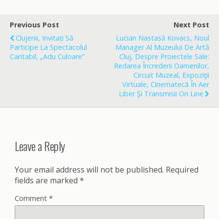
e
i
r
b
l
e
o
Previous Post
Next Post
o
Clujenii, Invitați Să
Lucian Nastasă Kovacs, Noul
k
Participe La Spectacolul
Manager Al Muzeului De Artă
Caritabil, „Adu Culoare”
Cluj, Despre Proiectele Sale:
Redarea Încrederii Oamenilor,
Circuit Muzeal, Expoziţii
Virtuale, Cinematecă În Aer
Liber Şi Transmisii On Line
Leave a Reply
Your email address will not be published.
Required
fields are marked
*
Comment
*