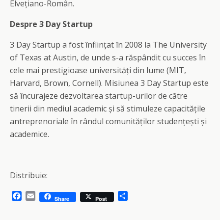
Elvețiano-Român.
Despre 3 Day Startup
3 Day Startup a fost înființat în 2008 la The University
of Texas at Austin, de unde s-a răspândit cu succes în
cele mai prestigioase universități din lume (MIT,
Harvard, Brown, Cornell). Misiunea 3 Day Startup este
să încurajeze dezvoltarea startup-urilor de către
tinerii din mediul academic și să stimuleze capacitățile
antreprenoriale în rândul comunităților studențești și
academice.
Distribuie:
F
E
S
Share
Post
a
m
h
c
a
a