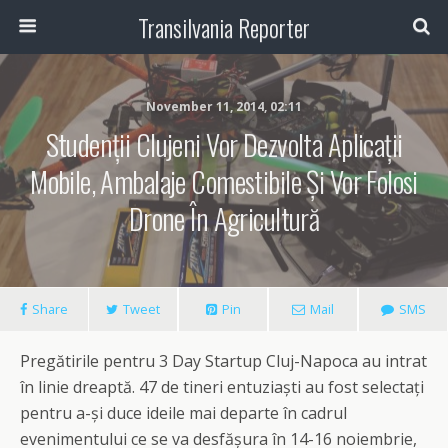
Transilvania Reporter
November 11, 2014, 02:11
Studenții Clujeni Vor Dezvolta Aplicații
Mobile, Ambalaje Comestibile Și Vor Folosi
Drone În Agricultură
Share
Tweet
Pin
Mail
SMS
Pregătirile pentru 3 Day Startup Cluj-Napoca au intrat
în linie dreaptă. 47 de tineri entuziaști au fost selectați
pentru a-și duce ideile mai departe în cadrul
evenimentului ce se va desfășura în 14-16 noiembrie,