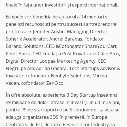
finale în fața unor investitori și experți internaționali.
Echipele vor beneficia de ajutorul a 14 mentori și
paneliști recunoscuți pentru succesul antreprenorial,
printre care: Jennifer Austin, Managing Director
Spherik Accelerator; Andrei Barabaș, Fondator
Barandi Solutions, CEO &Cofondator ShareYourCart;
Peter Barta, CEO Fundația Post Privatizare; Călin Biriș,
Digital Director Loopaa Marketing Agency, CEO
Negru pe Alb; Adrian Gheară, Tech Startups Advisor &
Investor, cofondator Neobyte Solutions; Mircea
Vădan, cofondator ZenQ.co.
În cifre absolute, experiența 3 Day Startup înseamnă:
49 milioane de dolari atrase în investiții în ultimii 5 ani,
pentru 79 de startupuri de pe 5 continente. La asta se
adaugă organizarea 3DS în premieră, în Europa
Centrală și de Est, de către Research for Industry, la