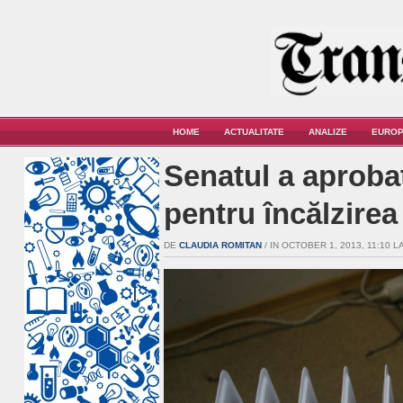
HOME
ACTUALITATE
ANALIZE
EUROP
Senatul a aprobat
pentru încălzirea
DE
CLAUDIA ROMITAN
/ IN OCTOBER 1, 2013, 11:10 LA