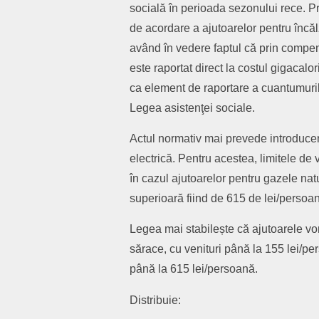
socială în perioada sezonului rece. P
de acordare a ajutoarelor pentru încălz
având în vedere faptul că prin compen
este raportat direct la costul gigacalor
ca element de raportare a cuantumurilor
Legea asistenţei sociale.
Actul normativ mai prevede introducer
electrică. Pentru acestea, limitele de v
în cazul ajutoarelor pentru gazele natu
superioară fiind de 615 de lei/persoa
Legea mai stabilește că ajutoarele vor
sărace, cu venituri până la 155 lei/pe
până la 615 lei/persoană.
Distribuie: