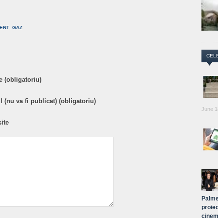
are
ENT
,
GAZ
CEL
 (obligatoriu)
 (nu va fi publicat) (obligatoriu)
June 1
ite
Palme
proiec
cinem