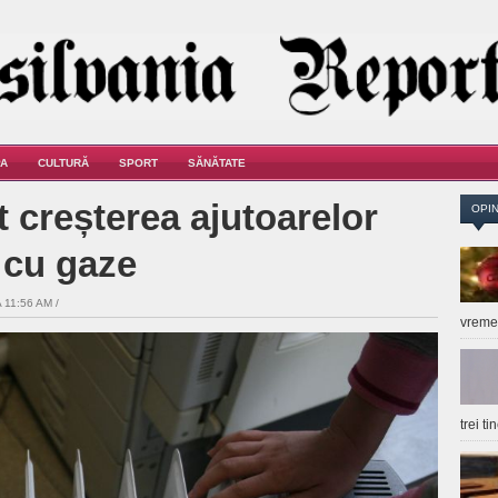
A
CULTURĂ
SPORT
SĂNĂTATE
 creșterea ajutoarelor
OPIN
 cu gaze
 11:56 AM /
vrem
trei t