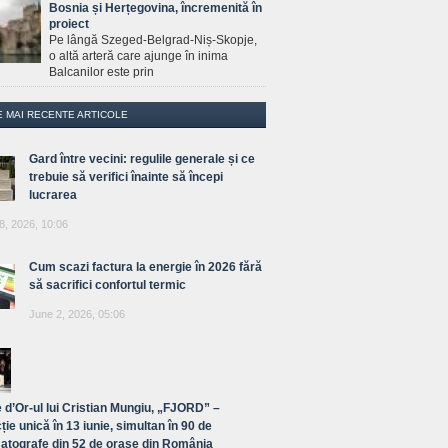
Bosnia și Herțegovina, încremenită în
proiect
Pe lângă Szeged-Belgrad-Niș-Skopje,
o altă arteră care ajunge în inima
Balcanilor este prin
E MAI RECENTE ARTICOLE
Gard între vecini: regulile generale și ce
trebuie să verifici înainte să începi
lucrarea
8, 2026, 10:06
Cum scazi factura la energie în 2026 fără
să sacrifici confortul termic
June 2, 2026, 05:06
 d’Or-ul lui Cristian Mungiu, „FJORD” –
ție unică în 13 iunie, simultan în 90 de
atografe din 52 de orașe din România