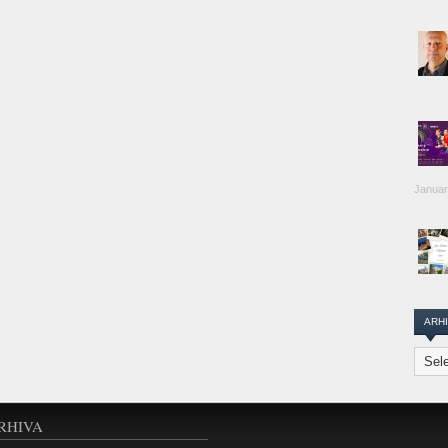
Januar
ARH
Arhiva
Transi
Repor
RHIVA