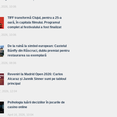
, 2026, 10:06
TIFF transformă Clujul, pentru a 25-a
oară, în capitala filmului. Programul
complet al festivalului a fost finalizat
, 2026, 10:06
De la ruină la simbol european: Castelul
Bánffy din Răscruci, dublu premiat pentru
restaurarea sa exemplară
, 2026, 08:06
Reveniri la Madrid Open 2026: Carlos
Alcaraz și Jannik Sinner sunt pe tabloul
principal
7, 2026, 12:04
Psihologia luării deciziilor în jocurile de
casino online
April 16, 2026, 10:04