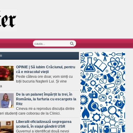
II
OPINIE | Să iubim Crăciunul, pentru
că e miracolul vieţii
Peste câteva ore doar, vom simți cu
toții bucuria Naşterii Lui. Și vine
ea
De la un palaneț împărțit la trei, în
România, la farfuria cu escargots la
Ritz
Cineva mi-a reprodus discuția dintre
ineri studenți care coborau de la Clinici.
Liberalii oficializează segregarea
şcolară, în siajul gândirii USR
Guvernul a identificat două nevoi