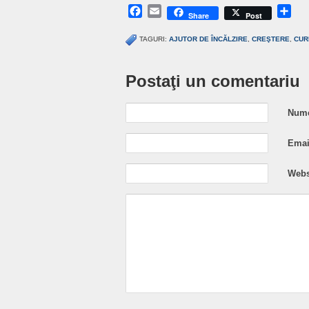
Facebook
Email
Sh
Share
Post
TAGURI:
AJUTOR DE ÎNCĂLZIRE
,
CREŞTERE
,
CUR
Postaţi un comentariu
Nume
Email
Webs