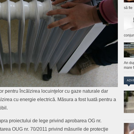
să fie
conju
An du
mare f
ADV
or pentru încălzirea locuinţelor cu gaze naturale dar
lzirea cu energie electrică. Măsura a fost luată pentru a
bil.
supra proiectului de lege privind aprobarea OG nr.
tarea OUG nr. 70/2011 privind măsurile de protecţie