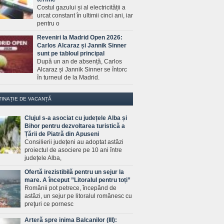
Costul gazului și al electricității a
urcat constant în ultimii cinci ani, iar
pentru o
Reveniri la Madrid Open 2026:
Carlos Alcaraz și Jannik Sinner
sunt pe tabloul principal
După un an de absență, Carlos
Alcaraz și Jannik Sinner se întorc
în turneul de la Madrid.
TINAȚIE DE VACANȚĂ
Clujul s-a asociat cu județele Alba și
Bihor pentru dezvoltarea turistică a
Țării de Piatră din Apuseni
Consilierii județeni au adoptat astăzi
proiectul de asociere pe 10 ani între
județele Alba,
Ofertă irezistibilă pentru un sejur la
mare. A început ”Litoralul pentru toți”
Românii pot petrece, începând de
astăzi, un sejur pe litoralul românesc cu
preţuri ce pornesc
Arteră spre inima Balcanilor (III):