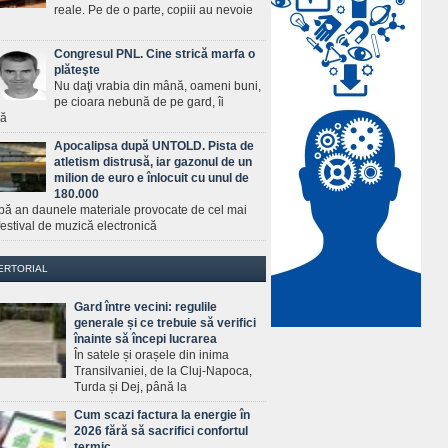
reale. Pe de o parte, copiii au nevoie
Congresul PNL. Cine strică marfa o
plăteşte
Nu daţi vrabia din mână, oameni buni,
pe cioara nebună de pe gard, îi
ră
Apocalipsa după UNTOLD. Pista de
atletism distrusă, iar gazonul de un
milion de euro e înlocuit cu unul de
180.000
pă an daunele materiale provocate de cel mai
estival de muzică electronică
ERTORIAL
Gard între vecini: regulile
generale și ce trebuie să verifici
înainte să începi lucrarea
În satele și orașele din inima
Transilvaniei, de la Cluj-Napoca,
Turda și Dej, până la
Cum scazi factura la energie în
2026 fără să sacrifici confortul
termic