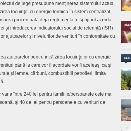
roiectul de lege presupune menţinerea sistemului actual
irea locuinţei cu energie termică în sistem centralizat,
sarea procentuală deja reglementată, sprijinul acordat
iei şi introducerea indicatorului social de referinţă (ISR)
 ajutoarelor şi nivelurilor de venituri în conformitate cu
ea ajutoarelor pentru încălzirea locuinţelor cu energie
DES
enituri până la care vor fi acordate vor fi aceleaşi ca şi
rale şi lemne, cărbuni, combustibili petrolieri, limita
nă.
 varia între 240 lei pentru familiile/persoanele cele mai
rsoană, şi 48 de lei pentru persoanele cu venituri de