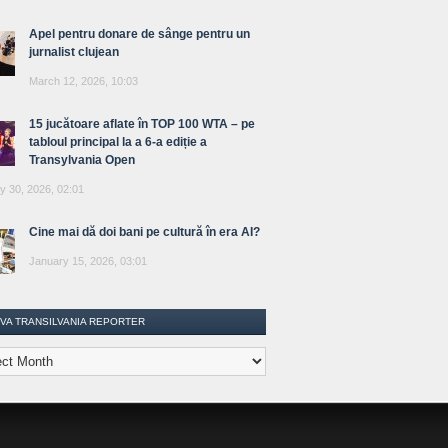
Apel pentru donare de sânge pentru un
jurnalist clujean
March 12, 2026, 10:03
15 jucătoare aflate în TOP 100 WTA – pe
tabloul principal la a 6-a ediție a
Transylvania Open
y 30, 2026, 02:01
Cine mai dă doi bani pe cultură în era AI?
January 15, 2026, 03:01
IVA TRANSILVANIA REPORTER
lvania
ter