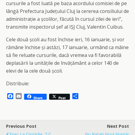
cursurile a fost luată pe baza acordului comisiei de pe
lângă Prefectura Județului Cluj la cererea consiliului de
administrație a școlilor, făcută în cursul zilei de ieri”,
transmite inspectorul șef al IȘJ Cluj, Valentin Cuibus.
Cele două școli au fost închise ieri, 16 ianuarie, și vor
rămâne închise și astăzi, 17 ianuarie, urmând ca mâine
să fie reluate cursurile, dacă vremea va fi favorabilă
deplasării la unitățile de învățământ a celor 140 de
elevi de la cele două școli.
Distribuie:
F
E
S
Share
Post
a
m
h
c
a
a
e
i
r
b
l
e
o
Previous Post
Next Post
o
Eșec La Cisnădie, ”U”
Nu Ratați Noul Număr