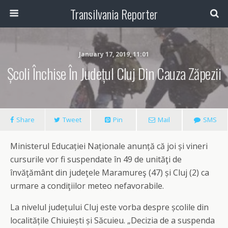
Transilvania Reporter
January 17, 2019, 11:01
Școli Închise În Județul Cluj Din Cauza Zăpezii
Share
Tweet
Pin
Mail
SMS
Ministerul Educației Naționale anunță că joi și vineri
cursurile vor fi suspendate în 49 de unităţi de
învăţământ din judeţele Maramureş (47) și Cluj (2) ca
urmare a condiţiilor meteo nefavorabile.
La nivelul județului Cluj este vorba despre școlile din
localitățile Chiuiești și Săcuieu. „Decizia de a suspenda