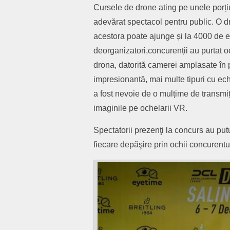
C
urse
le
de drone ating pe unele porți
adevărat spectacol pentru public. O 
acestora poate ajunge și la
4000 de e
deorganizatori,concurenții au
p
urtat
oc
drona, datorită camerei amplasat
e
în 
impresionantă, mai multe tipuri cu ec
a
fost nevoie de o mulțime de
transmi
imaginile pe ochelarii VR.
Spectatorii prezenţi la
concurs au
p
ut
fiecare depăşire prin ochii concurentu