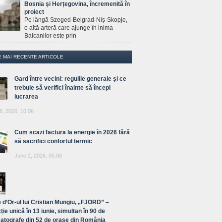
Bosnia și Herțegovina, încremenită în
proiect
Pe lângă Szeged-Belgrad-Niș-Skopje,
o altă arteră care ajunge în inima
Balcanilor este prin
E MAI RECENTE ARTICOLE
Gard între vecini: regulile generale și ce
trebuie să verifici înainte să începi
lucrarea
8, 2026, 10:06
Cum scazi factura la energie în 2026 fără
să sacrifici confortul termic
June 2, 2026, 05:06
 d’Or-ul lui Cristian Mungiu, „FJORD” –
ție unică în 13 iunie, simultan în 90 de
atografe din 52 de orașe din România