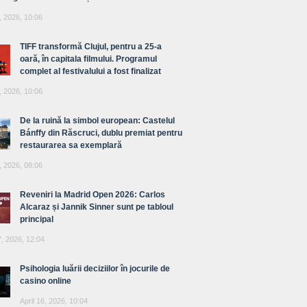
, 2026, 10:06
TIFF transformă Clujul, pentru a 25-a
oară, în capitala filmului. Programul
complet al festivalului a fost finalizat
, 2026, 10:06
De la ruină la simbol european: Castelul
Bánffy din Răscruci, dublu premiat pentru
restaurarea sa exemplară
, 2026, 08:06
Reveniri la Madrid Open 2026: Carlos
Alcaraz și Jannik Sinner sunt pe tabloul
principal
7, 2026, 12:04
Psihologia luării deciziilor în jocurile de
casino online
April 16, 2026, 10:04