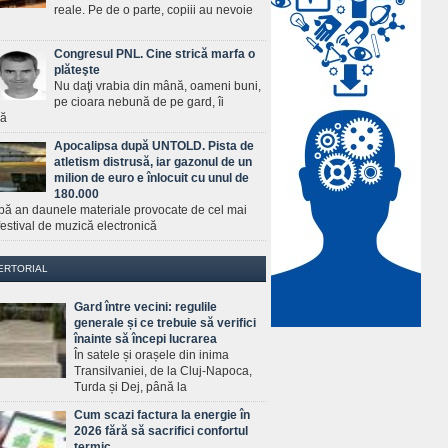
reale. Pe de o parte, copiii au nevoie
Congresul PNL. Cine strică marfa o
plăteşte
Nu daţi vrabia din mână, oameni buni,
pe cioara nebună de pe gard, îi
ră
Apocalipsa după UNTOLD. Pista de
atletism distrusă, iar gazonul de un
milion de euro e înlocuit cu unul de
180.000
pă an daunele materiale provocate de cel mai
estival de muzică electronică
ERTORIAL
Gard între vecini: regulile
generale și ce trebuie să verifici
înainte să începi lucrarea
În satele și orașele din inima
Transilvaniei, de la Cluj-Napoca,
Turda și Dej, până la
Cum scazi factura la energie în
2026 fără să sacrifici confortul
termic