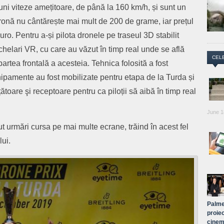
uni viteze
amețitoare,
de până la 160 km/h
, și sunt un
dronă
nu cântărește mai mult de 200 de grame
, iar prețul
uro.
Pentru a-și pilota dronele pe traseul 3D stabilit
helari VR
,
cu care
au văzut
în timp real unde se află
CEL
partea frontală a acesteia. Tehnica folosită a fost
hipamente au fost mobilizate pentru etapa de la Turda
și
țătoare
şi receptoare pentru ca piloții să aibă în timp real
June 1
ut
urmări cursa pe
mai multe ecrane
, trăind în acest fel
lui.
Palme
proiec
cinem