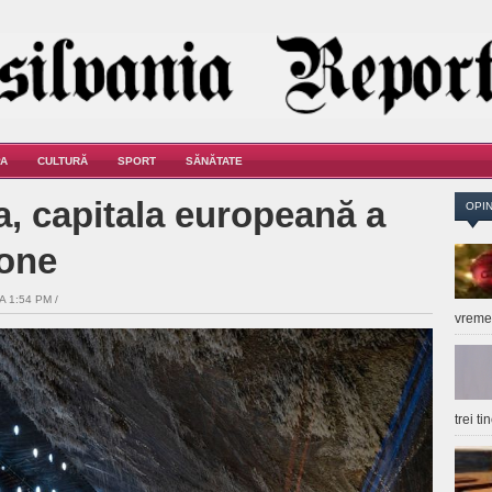
A
CULTURĂ
SPORT
SĂNĂTATE
a, capitala europeană a
OPIN
rone
A 1:54 PM /
vrem
trei t