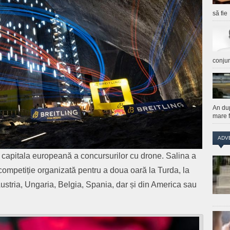
să fie
conju
An du
mare f
ADV
capitala europeană
a
concursurilor
cu drone.
Salina a
mpetiție organizată pentru a doua oară la Turda, la
ustria, Ungaria, Belgia, Spania
, dar și din America sau