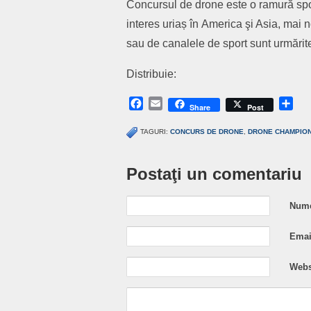
Concursul de drone este o ramură spor
interes uriaș în
America şi Asia
, mai n
sau de canalele de sport sunt urmărite
Distribuie:
Facebook
Email
Sh
Share
Post
TAGURI:
CONCURS DE DRONE
,
DRONE CHAMPIO
Postaţi un comentariu
Nume
Email
Webs