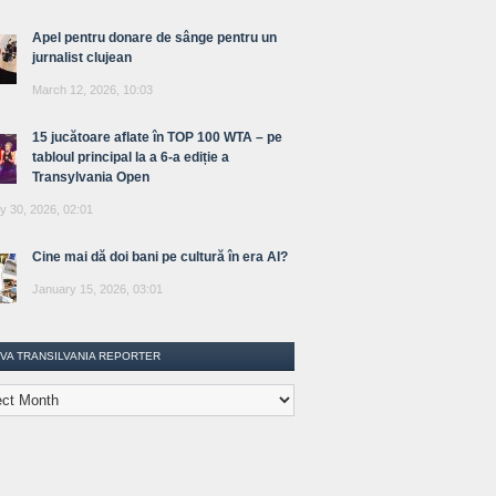
Apel pentru donare de sânge pentru un
jurnalist clujean
March 12, 2026, 10:03
15 jucătoare aflate în TOP 100 WTA – pe
tabloul principal la a 6-a ediție a
Transylvania Open
y 30, 2026, 02:01
Cine mai dă doi bani pe cultură în era AI?
January 15, 2026, 03:01
IVA TRANSILVANIA REPORTER
lvania
ter