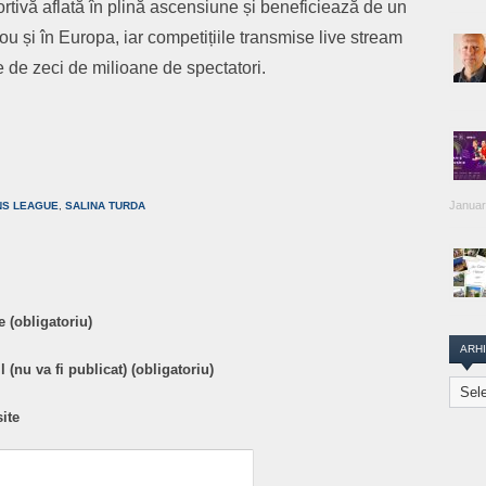
tivă aflată în plină ascensiune și beneficiează de un
ou și în Europa, iar competițiile transmise live stream
 de zeci de milioane de spectatori.
are
Januar
NS LEAGUE
,
SALINA TURDA
 (obligatoriu)
ARH
 (nu va fi publicat) (obligatoriu)
Arhiva
Transi
ite
Repor