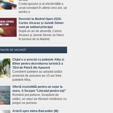
Costul gazului și al electricității a
urcat constant în ultimii cinci ani, iar
pentru o
Reveniri la Madrid Open 2026:
Carlos Alcaraz și Jannik Sinner
sunt pe tabloul principal
După un an de absență, Carlos
Alcaraz și Jannik Sinner se întorc
în turneul de la Madrid.
TINAȚIE DE VACANȚĂ
Clujul s-a asociat cu județele Alba și
Bihor pentru dezvoltarea turistică a
Țării de Piatră din Apuseni
Consilierii județeni au adoptat astăzi
proiectul de asociere pe 10 ani între
județele Alba,
Ofertă irezistibilă pentru un sejur la
mare. A început ”Litoralul pentru toți”
Românii pot petrece, începând de
astăzi, un sejur pe litoralul românesc cu
preţuri ce pornesc
Arteră spre inima Balcanilor (III):