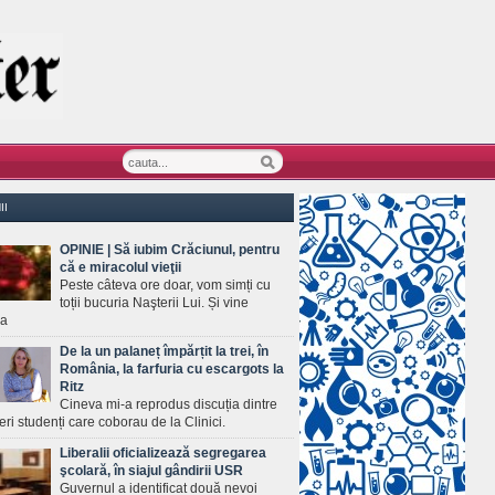
II
OPINIE | Să iubim Crăciunul, pentru
că e miracolul vieţii
Peste câteva ore doar, vom simți cu
toții bucuria Naşterii Lui. Și vine
ea
De la un palaneț împărțit la trei, în
România, la farfuria cu escargots la
Ritz
Cineva mi-a reprodus discuția dintre
ineri studenți care coborau de la Clinici.
Liberalii oficializează segregarea
şcolară, în siajul gândirii USR
Guvernul a identificat două nevoi