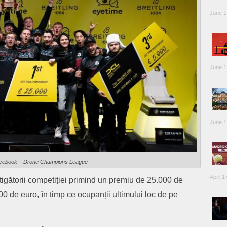
June 1
June 1
June 1
acebook – Drone Champions League
April 1
tigătorii competiției primind un premiu de 25.000 de
000 de euro, în timp ce ocupanții ultimului loc de pe