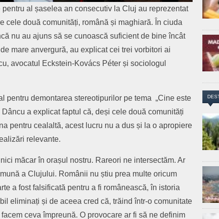
 pentru al șaselea an consecutiv la Cluj au reprezentat
ntre cele două comunități, română și maghiară. În ciuda
încă nu au ajuns să se cunoască suficient de bine încât
 mare anvergură, au explicat cei trei vorbitori ai
cu, avocatul Eckstein-Kovács Péter și sociologul
DES
ural pentru demontarea stereotipurilor pe tema „Cine este
le Dâncu a explicat faptul că, deși cele două comunități
na pentru cealaltă, acest lucru nu a dus și la o apropiere
ealizări relevante.
 nici măcar în orașul nostru. Rareori ne intersectăm. Ar
comună a Clujului. Românii nu știu prea multe oricum
te a fost falsificată pentru a fi românească, în istoria
il eliminați și de aceea cred că, trăind într-o comunitate
i facem ceva împreună. O provocare ar fi să ne definim