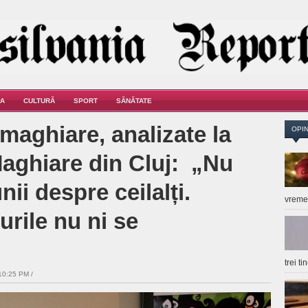
A
CULTURĂ
SPORT
SĂNĂTATE
maghiare, analizate la
OPIN
Maghiare din Cluj: „Nu
ii despre ceilalți.
vrem
urile nu ni se
trei t
10:25 PM /