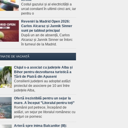
Costul gazului și al electricității a
urcat constant în ultimii cinci ani, iar
pentru o
Reveniri la Madrid Open 2026:
Carlos Alcaraz și Jannik Sinner
sunt pe tabloul principal
După un an de absență, Carlos
Alcaraz și Jannik Sinner se întorc
în turneul de la Madrid.
TINAȚIE DE VACANȚĂ
Clujul s-a asociat cu județele Alba și
Bihor pentru dezvoltarea turistică a
Țării de Piatră din Apuseni
Consilierii județeni au adoptat astăzi
proiectul de asociere pe 10 ani între
județele Alba,
Ofertă irezistibilă pentru un sejur la
mare. A început ”Litoralul pentru toți”
Românii pot petrece, începând de
astăzi, un sejur pe litoralul românesc cu
preţuri ce pornesc
Arteră spre inima Balcanilor (III):