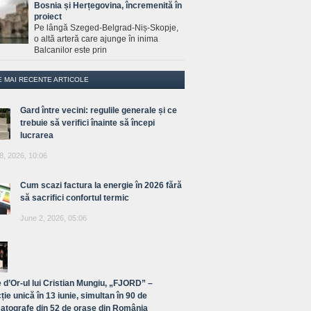
Bosnia și Herțegovina, încremenită în
proiect
Pe lângă Szeged-Belgrad-Niș-Skopje,
o altă arteră care ajunge în inima
Balcanilor este prin
E MAI RECENTE ARTICOLE
Gard între vecini: regulile generale și ce
trebuie să verifici înainte să începi
lucrarea
8, 2026, 10:06
Cum scazi factura la energie în 2026 fără
să sacrifici confortul termic
June 2, 2026, 05:06
 d’Or-ul lui Cristian Mungiu, „FJORD” –
ție unică în 13 iunie, simultan în 90 de
atografe din 52 de orașe din România