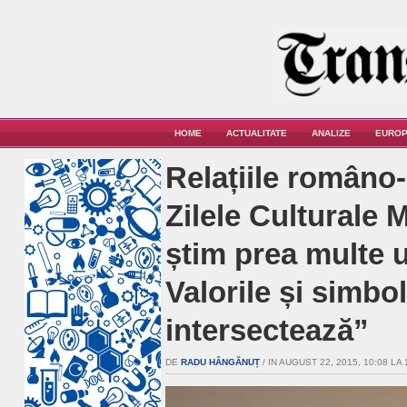
HOME
ACTUALITATE
ANALIZE
EUROP
Relațiile româno-
Zilele Culturale 
știm prea multe un
Valorile și simbol
intersectează”
DE
RADU HÂNGĂNUȚ
/ IN AUGUST 22, 2015, 10:08 LA 