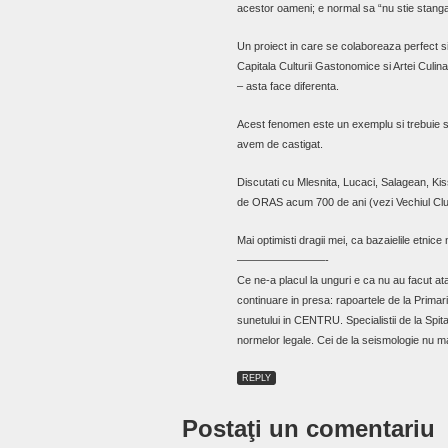
acestor oameni; e normal sa “nu stie stanga
Un proiect in care se colaboreaza perfect si
Capitala Culturii Gastonomice si Artei Culin
– asta face diferenta.
Acest fenomen este un exemplu si trebuie spri
avem de castigat.
Discutati cu Mlesnita, Lucaci, Salagean, Kiss…
de ORAS acum 700 de ani (vezi Vechiul Cl
Mai optimisti dragii mei, ca bazaielile etnice
————————-
Ce ne-a placul la unguri e ca nu au facut 
continuare in presa: rapoartele de la Primari
sunetului in CENTRU. Specialistii de la Spi
normelor legale. Cei de la seismologie nu 
REPLY
Postaţi un comentariu