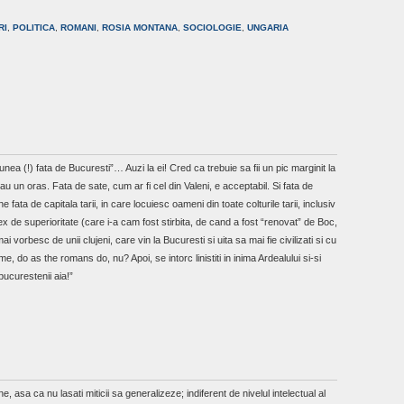
RI
,
POLITICA
,
ROMANI
,
ROSIA MONTANA
,
SOCIOLOGIE
,
UNGARIA
unea (!) fata de Bucuresti”… Auzi la ei! Cred ca trebuie sa fii un pic marginit la
u un oras. Fata de sate, cum ar fi cel din Valeni, e acceptabil. Si fata de
fata de capitala tarii, in care locuiesc oameni din toate colturile tarii, inclusiv
ex de superioritate (care i-a cam fost stirbita, de cand a fost “renovat” de Boc,
vorbesc de unii clujeni, care vin la Bucuresti si uita sa mai fie civilizati si cu
, do as the romans do, nu? Apoi, se intorc linistiti in inima Ardealului si-si
 bucurestenii aia!”
 asa ca nu lasati miticii sa generalizeze; indiferent de nivelul intelectual al