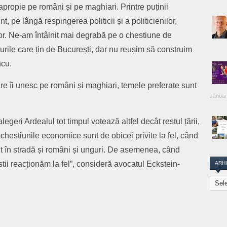
apropie pe români și pe maghiari. Printre puținii
, pe lângă respingerea politicii și a politicienilor,
lor. Ne-am întâlnit mai degrabă pe o chestiune de
rile care țin de București, dar nu reușim să construim
ncu.
re îi unesc pe români și maghiari, temele preferate sunt
Januar
legeri Ardealul tot timpul votează altfel decât restul țării,
 chestiunile economice sunt de obicei privite la fel, când
t în stradă și români și unguri. De asemenea, când
ii reacționăm la fel”, consideră avocatul Eckstein-
ARH
Arhiva
Transi
Repor
are