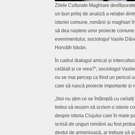
Zilele Culturale Maghiare desfășurate
un bun prilej de analiză a relației di
istoriei comune, românii și maghiari 
să dea naștere unor proiecte comune de
evenimentului, sociologul Vasile Dân
Horváth István.
În cadrul dialogul amical și intercult
celălalt și ce vrea?”, sociologul Vasi
nu se mai percep ca fiind un pericol u
care să nască proiecte importante și r
„Noi nu știm ce se întâmplă cu ceilalți
trebui să reușim să scriem o istorie 
despre istoria Clujului care în mare par
scrisă de unguri românii au fost probab
destul de armonioasă, ar trebuie să ș