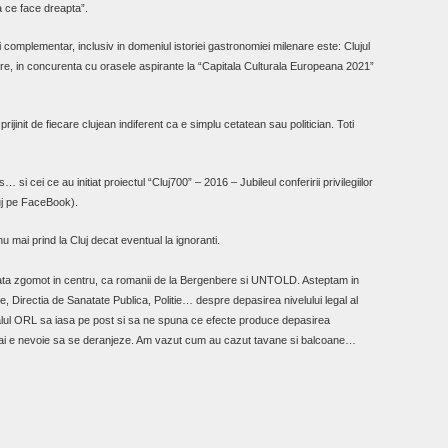
 ce face dreapta”.
 complementar, inclusiv in domeniul istoriei gastronomiei milenare este: Clujul
are, in concurenta cu orasele aspirante la “Capitala Culturala Europeana 2021”
jinit de fiecare clujean indiferent ca e simplu cetatean sau politician. Toti
 si cei ce au initiat proiectul “Cluj700” – 2016 – Jubileul conferirii privilegiilor
uj pe FaceBook).
 nu mai prind la Cluj decat eventual la ignoranti.
atata zgomot in centru, ca romanii de la Bergenbere si UNTOLD. Asteptam in
e, Directia de Sanatate Publica, Politie… despre depasirea nivelului legal al
talul ORL sa iasa pe post si sa ne spuna ce efecte produce depasirea
mai e nevoie sa se deranjeze. Am vazut cum au cazut tavane si balcoane…