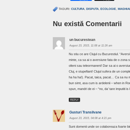
TAGURI:
CULTURA
,
DISPUTA
,
ECOLOGIE
,
MAGHIA
Nu există Comentarii
un bucurestean
August 23, 2015, 11:08 at 11:26 am
Nu stiu ce are Clujul cu Bucurestiul. “Aversi
minte, ca sa ai o aversiune fata de o zona sa
olteni sau teleormaneni! Dar sa ai o aversiune 
Cluj, e stupefiant! Clujul sufera de un compl
ha ha ha!). Pacat, taica, pacat… Ca sa nu mai 
bun simt, asa cum is ardelenii – when in Rome
spun, mandri de ei – “no, da’ tare imputiti is
REPLY
Gusturi Transilvane
August 23, 2015, 04:08 at 4:21 pm
Sunt domenii unde se colaboreaza foarte bine,