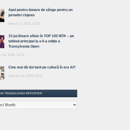
Apel pentru donare de sânge pentru un
jurnalist clujean
March 12, 2026, 10:03
15 jucătoare aflate în TOP 100 WTA – pe
tabloul principal la a 6-a ediție a
Transylvania Open
y 30, 2026, 02:01
Cine mai dă doi bani pe cultură în era AI?
January 15, 2026, 03:01
IVA TRANSILVANIA REPORTER
lvania
ter