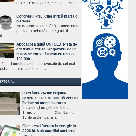
reale. Pe de o parte, copiii au nevoie
Congresul PNL. Cine strică marfa o
plăteşte
Nu daţi vrabia din mână, oameni buni,
pe cioara nebună de pe gard, îi
ră
Apocalipsa după UNTOLD. Pista de
atletism distrusă, iar gazonul de un
milion de euro e înlocuit cu unul de
180.000
pă an daunele materiale provocate de cel mai
estival de muzică electronică
ERTORIAL
Gard între vecini: regulile
generale și ce trebuie să verifici
înainte să începi lucrarea
În satele și orașele din inima
Transilvaniei, de la Cluj-Napoca,
Turda și Dej, până la
Cum scazi factura la energie în
2026 fără să sacrifici confortul
termic