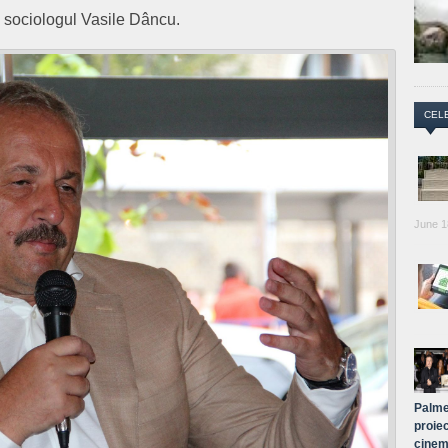
s sociologul Vasile Dâncu.
CEL
June 1
Palme
proiec
cinem