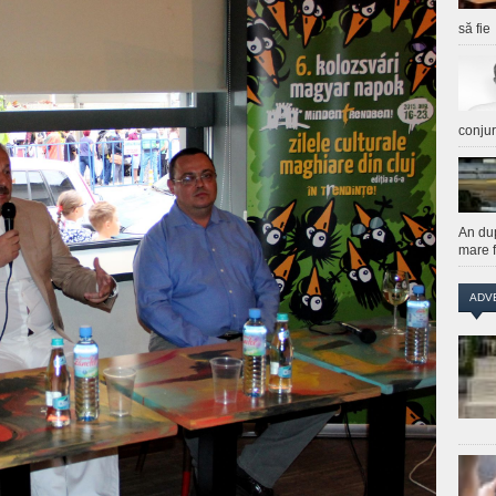
să fie
conju
An du
mare f
ADV