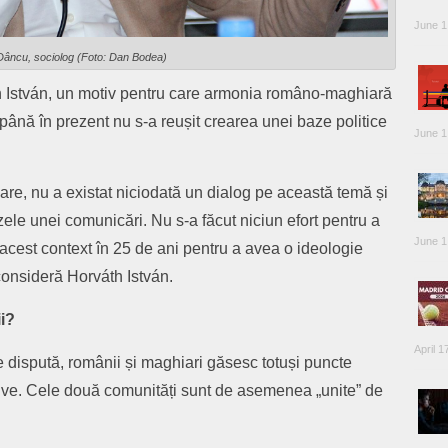
June 1
Dâncu, sociolog (Foto: Dan Bodea)
th István, un motiv pentru care armonia româno-maghiară
 până în prezent nu s-a reușit crearea unei baze politice
June 1
re, nu a existat niciodată un dialog pe această temă și
zele unei comunicări. Nu s-a făcut niciun efort pentru a
June 1
a acest context în 25 de ani pentru a avea o ideologie
consideră Horváth István.
i?
April 1
dispută, românii și maghiari găsesc totuși puncte
ve. Cele două comunități sunt de asemenea „unite” de