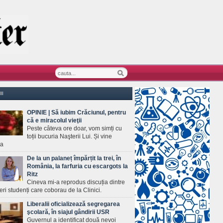
II
OPINIE | Să iubim Crăciunul, pentru
că e miracolul vieţii
Peste câteva ore doar, vom simți cu
toții bucuria Naşterii Lui. Și vine
ea
De la un palaneț împărțit la trei, în
România, la farfuria cu escargots la
Ritz
Cineva mi-a reprodus discuția dintre
ineri studenți care coborau de la Clinici.
Liberalii oficializează segregarea
şcolară, în siajul gândirii USR
Guvernul a identificat două nevoi