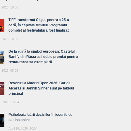
, 2026, 10:06
TIFF transformă Clujul, pentru a 25-a
oară, în capitala filmului. Programul
complet al festivalului a fost finalizat
, 2026, 10:06
De la ruină la simbol european: Castelul
Bánffy din Răscruci, dublu premiat pentru
restaurarea sa exemplară
, 2026, 08:06
Reveniri la Madrid Open 2026: Carlos
Alcaraz și Jannik Sinner sunt pe tabloul
principal
7, 2026, 12:04
Psihologia luării deciziilor în jocurile de
casino online
April 16, 2026, 10:04