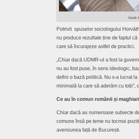
Vasile 
Potrivit spuselor sociologului Horvá
nu produce rezultate ține de faptul că
care să încurajeze astfel de practici.
„Chiar dacă UDMR-ul a fost la guverna
nu au fost puse, în sens ideologic, ba
defini o bază politică. Nu s-a lucrat l
minimală la care să aderăm cu toții”, 
Ce au în comun românii și maghiari
Chiar dacă au numeroase subiecte de 
comune însă pe teme nu tocmai poziti
aversiunea față de București.