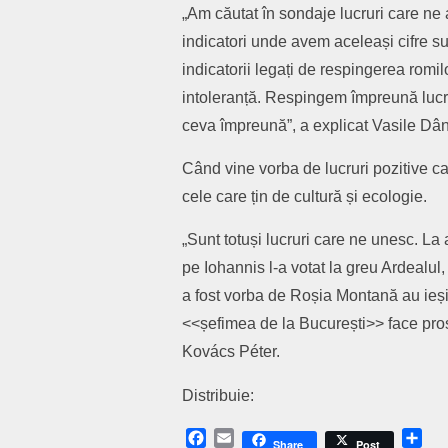
„Am căutat în sondaje lucruri care ne 
indicatori unde avem aceleași cifre sunt
indicatorii legați de respingerea romi
intoleranță. Respingem împreună lucru
ceva împreună”, a explicat Vasile Dâ
Când vine vorba de lucruri pozitive ca
cele care țin de cultură și ecologie.
„Sunt totuși lucruri care ne unesc. La a
pe Iohannis l-a votat la greu Ardealul,
a fost vorba de Roșia Montană au ieși
<<șefimea de la București>> face prost
Kovács Péter.
Distribuie:
Facebook
Email
Sh
Share
Post