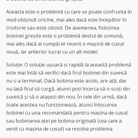
Aceasta este o problemă cu care se poate confrunta în
mod obișnuit oricine, mai ales dacă este începător în
croitorie sau este obosit. De asemenea, folosirea
bobinei greșite este o problemă destul de comună,
mai ales dacă ai cumpărat recent o mașină de cusut
nouă, iar anterior lucrai cu un alt model.
Soluție: O soluție ușoară și rapidă la această problemă
este mai întâi să verifici dacă firul bobinei din suveică
nu s-a terminat. Dacă bobina este acolo, are ață, dar
nu lasă firul să curgă, atunci poți încerca să o scoți din
suveică și să o atașezi din nou. În cele din urmă, dacă
toate acestea nu funcționează, atunci înlocuirea
bobinei cu una recomandată pentru mașina de cusut
sau bobinarea aței pe bobina originală (cea care a
venit cu mașina de cusut) va rezolva problema.