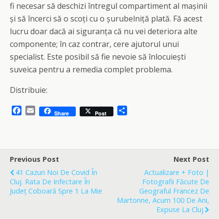
fi necesar să deschizi întregul compartiment al mașinii
și să încerci să o scoți cu o șurubelniță plată. Fă acest
lucru doar dacă ai siguranța că nu vei deteriora alte
componente; în caz contrar, cere ajutorul unui
specialist. Este posibil să fie nevoie să înlocuiești
suveica pentru a remedia complet problema.
Distribuie:
F
E
S
Share
Post
a
m
h
c
a
a
e
i
r
b
l
e
o
Previous Post
Next Post
o
41 Cazuri Noi De Covid În
Actualizare + Foto |
k
Cluj. Rata De Infectare În
Fotografii Făcute De
Județ Coboară Spre 1 La Mie
Geograful Francez De
Martonne, Acum 100 De Ani,
Expuse La Cluj