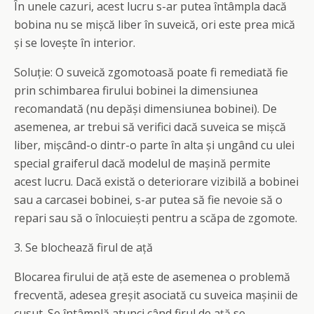
În unele cazuri, acest lucru s-ar putea întâmpla dacă
bobina nu se mișcă liber în suveică, ori este prea mică
și se lovește în interior.
Soluție: O suveică zgomotoasă poate fi remediată fie
prin schimbarea firului bobinei la dimensiunea
recomandată (nu depăși dimensiunea bobinei). De
asemenea, ar trebui să verifici dacă suveica se mișcă
liber, mișcând-o dintr-o parte în alta și ungând cu ulei
special graiferul dacă modelul de mașină permite
acest lucru. Dacă există o deteriorare vizibilă a bobinei
sau a carcasei bobinei, s-ar putea să fie nevoie să o
repari sau să o înlocuiești pentru a scăpa de zgomote.
3. Se blochează firul de ață
Blocarea firului de ață este de asemenea o problemă
frecventă, adesea greșit asociată cu suveica mașinii de
cusut. Se întâmplă atunci când firul de ață se