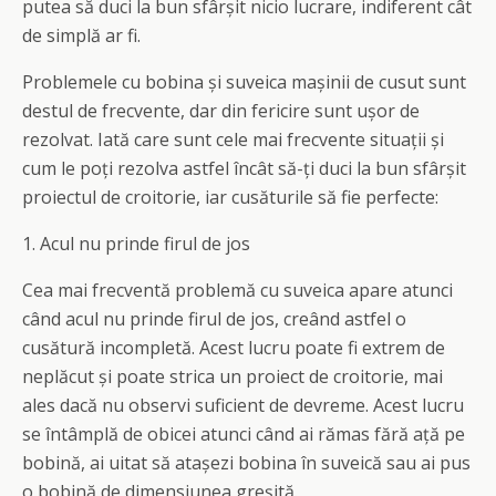
putea să duci la bun sfârșit nicio lucrare, indiferent cât
de simplă ar fi.
Problemele cu bobina și suveica mașinii de cusut sunt
destul de frecvente, dar din fericire sunt ușor de
rezolvat. Iată care sunt cele mai frecvente situații și
cum le poți rezolva astfel încât să-ți duci la bun sfârșit
proiectul de croitorie, iar cusăturile să fie perfecte:
1. Acul nu prinde firul de jos
Cea mai frecventă problemă cu suveica apare atunci
când acul nu prinde firul de jos, creând astfel o
cusătură incompletă. Acest lucru poate fi extrem de
neplăcut și poate strica un proiect de croitorie, mai
ales dacă nu observi suficient de devreme. Acest lucru
se întâmplă de obicei atunci când ai rămas fără ață pe
bobină, ai uitat să atașezi bobina în suveică sau ai pus
o bobină de dimensiunea greșită.