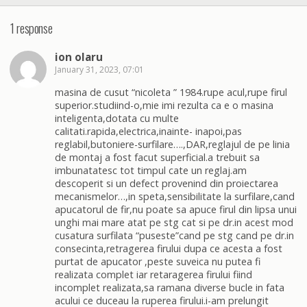
1 response
ion olaru
January 31, 2023, 07:01
masina de cusut “nicoleta ” 1984.rupe acul,rupe firul
superior.studiind-o,mie imi rezulta ca e o masina
inteligenta,dotata cu multe
calitati.rapida,electrica,inainte- inapoi,pas
reglabil,butoniere-surfilare….,DAR,reglajul de pe linia
de montaj a fost facut superficial.a trebuit sa
imbunatatesc tot timpul cate un reglaj.am
descoperit si un defect provenind din proiectarea
mecanismelor…,in speta,sensibilitate la surfilare,cand
apucatorul de fir,nu poate sa apuce firul din lipsa unui
unghi mai mare atat pe stg cat si pe dr.in acest mod
cusatura surfilata “puseste”cand pe stg cand pe dr.in
consecinta,retragerea firului dupa ce acesta a fost
purtat de apucator ,peste suveica nu putea fi
realizata complet iar retaragerea firului fiind
incomplet realizata,sa ramana diverse bucle in fata
acului ce duceau la ruperea firului.i-am prelungit