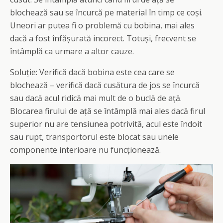
blochează sau se încurcă pe material în timp ce coși.
Uneori ar putea fi o problemă cu bobina, mai ales
dacă a fost înfășurată incorect. Totuși, frecvent se
întâmplă ca urmare a altor cauze.
Soluție: Verifică dacă bobina este cea care se
blochează – verifică dacă cusătura de jos se încurcă
sau dacă acul ridică mai mult de o buclă de ață.
Blocarea firului de ață se întâmplă mai ales dacă firul
superior nu are tensiunea potrivită, acul este îndoit
sau rupt, transportorul este blocat sau unele
componente interioare nu funcționează.