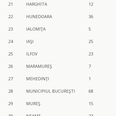
21
HARGHITA
12
22
HUNEDOARA
36
23
IALOMIŢA
5
24
IAŞI
25
25
ILFOV
23
26
MARAMUREŞ
7
27
MEHEDINŢI
1
28
MUNICIPIUL BUCUREŞTI
68
29
MUREŞ
15
30
NEAMŢ
23