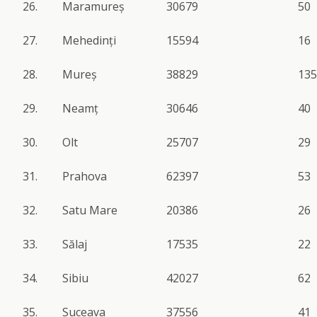
26.
Maramureș
30679
50
27.
Mehedinți
15594
16
28.
Mureș
38829
135
29.
Neamț
30646
40
30.
Olt
25707
29
31.
Prahova
62397
53
32.
Satu Mare
20386
26
33.
Sălaj
17535
22
34.
Sibiu
42027
62
35.
Suceava
37556
41