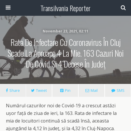
Transilvania Reporter
November 23, 2021, 02:11
Rata De Infectare Cu Coronavirus În Cluj
Scade La Aproape 4 La Mie. 163 Cazuri Noi
De Covid Și 4 Decese În Județ
Share
Tweet
Pin
Mail
SMS
Numărul cazurilor noi de Covid-19 a crescut astăzi
ușor față de ziua de ieri, la 163. Rata de infectare la
mia de locuitori continuă să scadă însă, aceasta
ajungând la 4,12 în județ, și la 4,32 în Cluj-Napoca.