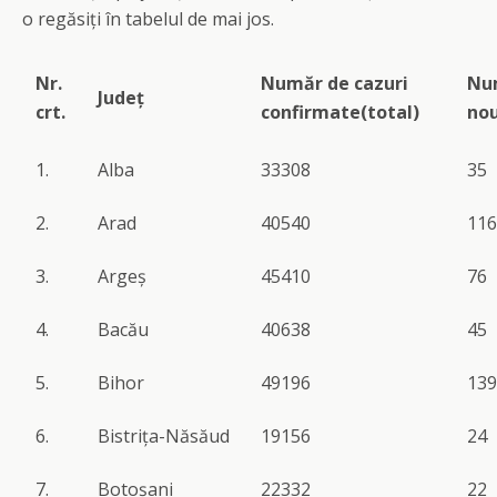
o regăsiți în tabelul de mai jos.
Nr.
Număr de cazuri
Num
Județ
crt.
confirmate(total)
nou
1.
Alba
33308
35
2.
Arad
40540
116
3.
Argeș
45410
76
4.
Bacău
40638
45
5.
Bihor
49196
139
6.
Bistrița-Năsăud
19156
24
7.
Botoșani
22332
22