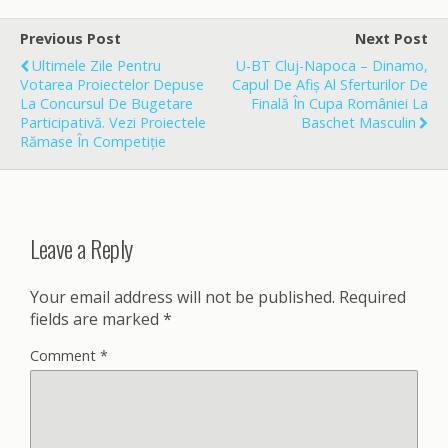
b
l
e
o
Previous Post
Next Post
o
Ultimele Zile Pentru
U-BT Cluj-Napoca – Dinamo,
k
Votarea Proiectelor Depuse
Capul De Afiș Al Sferturilor De
La Concursul De Bugetare
Finală În Cupa României La
Participativă. Vezi Proiectele
Baschet Masculin
Rămase În Competiție
Leave a Reply
Your email address will not be published.
Required
fields are marked
*
Comment
*