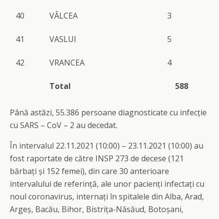
40
VÂLCEA
3
41
VASLUI
5
42
VRANCEA
4
Total
588
Până astăzi, 55.386 persoane diagnosticate cu infecție
cu SARS – CoV – 2 au decedat.
În intervalul 22.11.2021 (10:00) – 23.11.2021 (10:00) au
fost raportate de către INSP 273 de decese (121
bărbați și 152 femei), din care 30 anterioare
intervalului de referință, ale unor pacienți infectați cu
noul coronavirus, internați în spitalele din Alba, Arad,
Argeș, Bacău, Bihor, Bistrița-Năsăud, Botoșani,