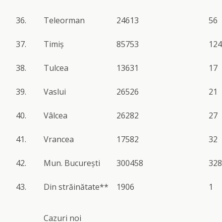
36.
Teleorman
24613
56
37.
Timiș
85753
124
38.
Tulcea
13631
17
39.
Vaslui
26526
21
40.
Vâlcea
26282
27
41.
Vrancea
17582
32
42.
Mun. București
300458
328
43.
Din străinătate**
1906
1
Cazuri noi