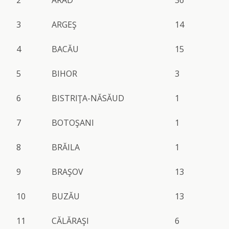
3
ARGEŞ
14
4
BACĂU
15
5
BIHOR
3
6
BISTRIŢA-NĂSĂUD
1
7
BOTOŞANI
1
8
BRĂILA
1
9
BRAŞOV
13
10
BUZĂU
13
11
CĂLĂRAŞI
6