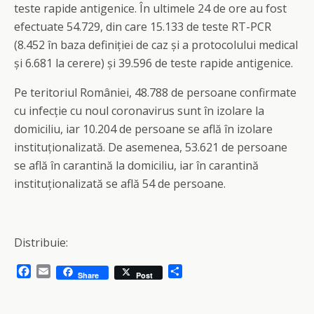
teste rapide antigenice. În ultimele 24 de ore au fost
efectuate 54.729, din care 15.133 de teste RT-PCR
(8.452 în baza definiției de caz și a protocolului medical
și 6.681 la cerere) și 39.596 de teste rapide antigenice.
Pe teritoriul României, 48.788 de persoane confirmate
cu infecție cu noul coronavirus sunt în izolare la
domiciliu, iar 10.204 de persoane se află în izolare
instituționalizată. De asemenea, 53.621 de persoane
se află în carantină la domiciliu, iar în carantină
instituționalizată se află 54 de persoane.
Distribuie:
F
E
S
Share
Post
a
m
h
c
a
a
e
i
r