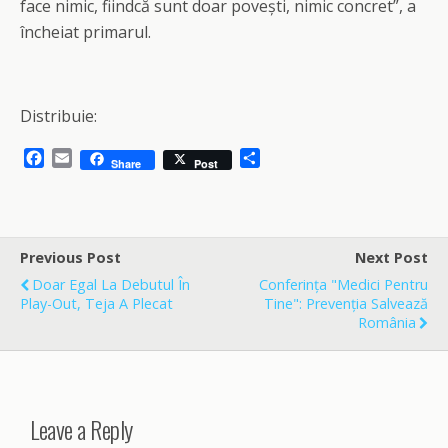
face nimic, fiindcă sunt doar povești, nimic concret”, a
încheiat primarul.
Distribuie:
F
E
S
Share
Post
a
m
h
c
a
a
e
i
r
b
l
e
o
Previous Post
Next Post
o
Doar Egal La Debutul În
Conferința "Medici Pentru
k
Play-Out, Teja A Plecat
Tine": Prevenția Salvează
România
Leave a Reply