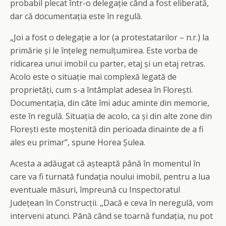
probabil plecat într-o delegație când a fost eliberată,
dar că documentația este în regulă.
„Joi a fost o delegație a lor (a protestatarilor – n.r.) la
primărie și le înțeleg nemulțumirea. Este vorba de
ridicarea unui imobil cu parter, etaj și un etaj retras.
Acolo este o situație mai complexă legată de
proprietăți, cum s-a întâmplat adesea în Florești.
Documentația, din câte îmi aduc aminte din memorie,
este în regulă. Situația de acolo, ca și din alte zone din
Florești este moștenită din perioada dinainte de a fi
ales eu primar”, spune Horea Șulea.
Acesta a adăugat că așteaptă până în momentul în
care va fi turnată fundația noului imobil, pentru a lua
eventuale măsuri, împreună cu Inspectoratul
Județean în Construcții. „Dacă e ceva în neregulă, vom
interveni atunci. Până când se toarnă fundația, nu pot