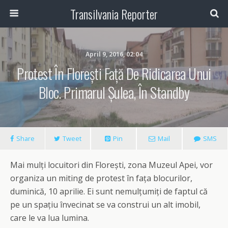
Transilvania Reporter
April 9, 2016, 02:04
Protest În Florești Față De Ridicarea Unui
Bloc. Primarul Șulea, În Standby
Share
Tweet
Pin
Mail
SMS
Mai mulți locuitori din Florești, zona Muzeul Apei, vor
organiza un miting de protest în fața blocurilor,
duminică, 10 aprilie. Ei sunt nemulțumiți de faptul că
pe un spațiu învecinat se va construi un alt imobil,
care le va lua lumina.