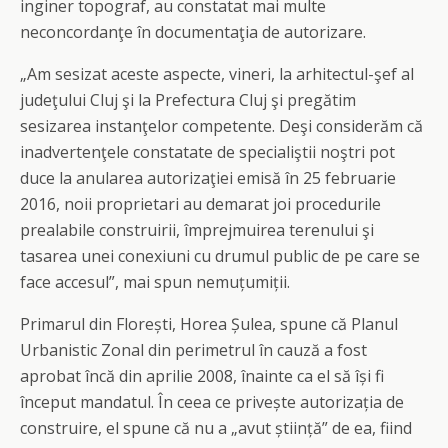
inginer topograf, au constatat mai multe
neconcordanţe în documentaţia de autorizare.
„Am sesizat aceste aspecte, vineri, la arhitectul-şef al
judeţului Cluj şi la Prefectura Cluj şi pregătim
sesizarea instanţelor competente. Deşi considerăm că
inadvertenţele constatate de specialiştii noştri pot
duce la anularea autorizaţiei emisă în 25 februarie
2016, noii proprietari au demarat joi procedurile
prealabile construirii, împrejmuirea terenului şi
tasarea unei conexiuni cu drumul public de pe care se
face accesul”, mai spun nemuțumiții.
Primarul din Florești, Horea Șulea, spune că Planul
Urbanistic Zonal din perimetrul în cauză a fost
aprobat încă din aprilie 2008, înainte ca el să își fi
început mandatul. În ceea ce privește autorizația de
construire, el spune că nu a „avut știință” de ea, fiind