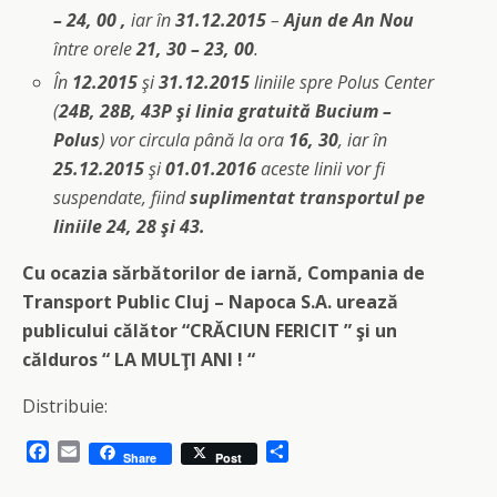
– 24, 00 ,
iar în
31.12.2015
–
Ajun de An Nou
între orele
21, 30 – 23, 00
.
În
12.2015
şi
31.12.2015
liniile spre Polus Center
(
24B, 28B, 43P şi linia gratuită Bucium –
Polus
) vor circula până la ora
16, 30
, iar în
25.12.2015
şi
01.01.2016
aceste linii vor fi
suspendate, fiind
suplimentat transportul pe
liniile 24, 28 şi 43.
Cu ocazia sărbătorilor de iarnă, Compania de
Transport Public Cluj – Napoca S.A. urează
publicului călător “CRĂCIUN FERICIT ” şi un
călduros “ LA MULŢI ANI ! “
Distribuie:
F
E
S
Share
Post
a
m
h
c
a
a