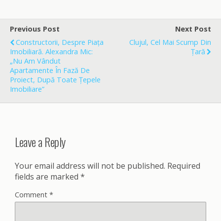
e
i
r
b
l
e
o
Previous Post
Next Post
o
Constructorii, Despre Piața
Clujul, Cel Mai Scump Din
k
Imobiliară. Alexandra Mic:
Țară
„Nu Am Vândut
Apartamente În Fază De
Proiect, După Toate Țepele
Imobiliare”
Leave a Reply
Your email address will not be published.
Required
fields are marked
*
Comment
*