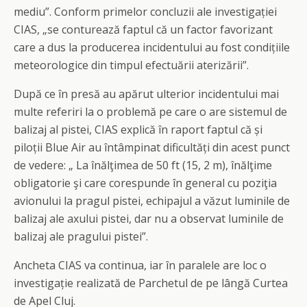
mediu”. Conform primelor concluzii ale investigației
CIAS, „se conturează faptul că un factor favorizant
care a dus la producerea incidentului au fost condițiile
meteorologice din timpul efectuării aterizării”.
După ce în presă au apărut ulterior incidentului mai
multe referiri la o problemă pe care o are sistemul de
balizaj al pistei, CIAS explică în raport faptul că și
piloții Blue Air au întâmpinat dificultăți din acest punct
de vedere: „ La înălţimea de 50 ft (15, 2 m), înălţime
obligatorie şi care corespunde în general cu poziţia
avionului la pragul pistei, echipajul a văzut luminile de
balizaj ale axului pistei, dar nu a observat luminile de
balizaj ale pragului pistei”.
Ancheta CIAS va continua, iar în paralele are loc o
investigație realizată de Parchetul de pe lângă Curtea
de Apel Cluj.