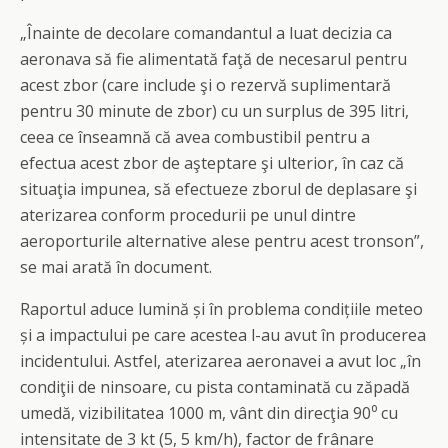
„Înainte de decolare comandantul a luat decizia ca
aeronava să fie alimentată faţă de necesarul pentru
acest zbor (care include şi o rezervă suplimentară
pentru 30 minute de zbor) cu un surplus de 395 litri,
ceea ce înseamnă că avea combustibil pentru a
efectua acest zbor de aşteptare şi ulterior, în caz că
situaţia impunea, să efectueze zborul de deplasare şi
aterizarea conform procedurii pe unul dintre
aeroporturile alternative alese pentru acest tronson”,
se mai arată în document.
Raportul aduce lumină și în problema condițiile meteo
și a impactului pe care acestea l-au avut în producerea
incidentului. Astfel, aterizarea aeronavei a avut loc „în
condiţii de ninsoare, cu pista contaminată cu zăpadă
umedă, vizibilitatea 1000 m, vânt din direcţia 90⁰ cu
intensitate de 3 kt (5, 5 km/h), factor de frânare