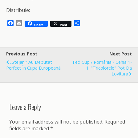
Distribuie:
F
E
S
Share
Post
a
m
h
c
a
a
e
i
r
b
l
e
o
Previous Post
Next Post
o
„Stejarii” Au Debutat
Fed Cup / România - Cehia 1-
k
Perfect În Cupa Europeană
1! "Tricolorele" Pot Da
Lovitura
Leave a Reply
Your email address will not be published.
Required
fields are marked
*