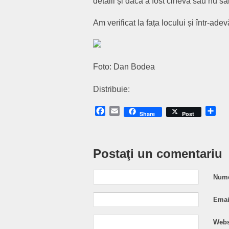
detalii și dacă a fost cineva sau nu sa
Am verificat la fața locului și într-ade
Foto: Dan Bodea
Distribuie:
Facebook
Email
Sh
Share
Post
Postaţi un comentariu
Nume
Email
Webs