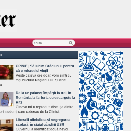
II
OPINIE | Să iubim Crăciunul, pentru
că e miracolul vieţii
Peste câteva ore doar, vom simți cu
toții bucuria Naşterii Lui. Și vine
ea
De la un palaneț împărțit la trei, în
România, la farfuria cu escargots la
Ritz
Cineva mi-a reprodus discuția dintre
ineri studenți care coborau de la Clinici.
Liberalii oficializează segregarea
şcolară, în siajul gândirii USR
Guvernul a identificat două nevoi