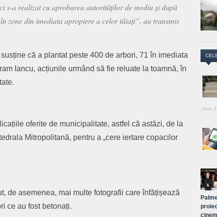
ci s-a realizat cu aprobarea autorităților de mediu și după
 în zone din imediata apropiere a celor tăiați”, au transmis
susține că a plantat peste 400 de arbori, 71 în imediata
CEL
vram Iancu, acțiunile urmând să fie reluate la toamnă, în
tate.
June 1
cațiile oferite de municipalitate, astfel că astăzi, de la
tedrala Mitropolitană, pentru a „cere iertare copacilor
ut, de asemenea, mai multe fotografii care înfățișează
Palme
ri ce au fost betonați.
proiec
cinem