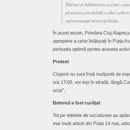
Tăierea și înlăturarea acestor copa
plantarea prealabilă a altor arbori
reprezentanții municipalității.
În acest sezon, Primăria Cluj-Napoca 
apropiere a celor înlăturați în Piața A
perioada optimă pentru aceasta activi
Protest
Clujenii nu sunt însă mulțumiți de expli
ora 17:00, vor ieși în stradă, lângă Ca
uciși”.
Betonul a fost curățat
Tot pe rețelele de socializare au apăr
mai mulți arbori din Piața 14 mai, arbo