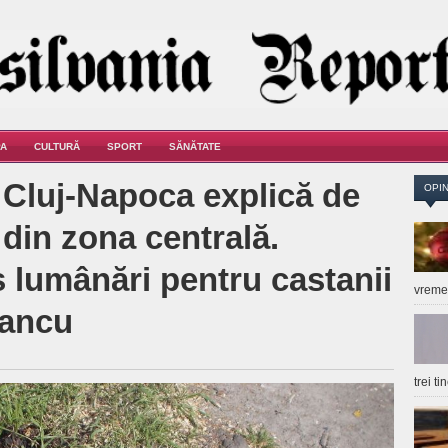
A
CULTURĂ
SPORT
SĂNĂTATE
 Cluj-Napoca explică de
OPIN
 din zona centrală.
s lumânări pentru castanii
vrem
Iancu
trei t