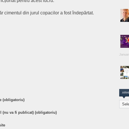
ncționat pentru acest lucru.
văr cimentul din jurul copacilor a fost îndepărtat.
Januar
are
ARH
 (obligatoriu)
Arhiva
Transi
 (nu va fi publicat) (obligatoriu)
Repor
ite