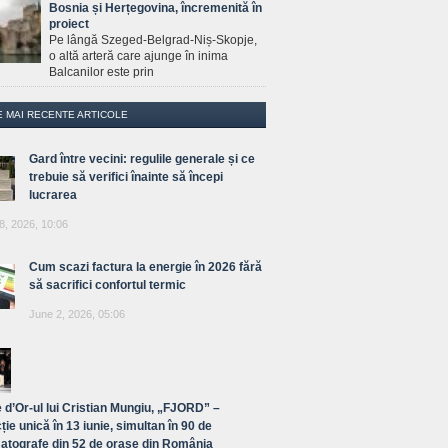
Bosnia și Herțegovina, încremenită în
proiect
Pe lângă Szeged-Belgrad-Niș-Skopje,
o altă arteră care ajunge în inima
Balcanilor este prin
E MAI RECENTE ARTICOLE
Gard între vecini: regulile generale și ce
trebuie să verifici înainte să începi
lucrarea
8, 2026, 10:06
Cum scazi factura la energie în 2026 fără
să sacrifici confortul termic
June 2, 2026, 05:06
 d’Or-ul lui Cristian Mungiu, „FJORD” –
ție unică în 13 iunie, simultan în 90 de
atografe din 52 de orașe din România