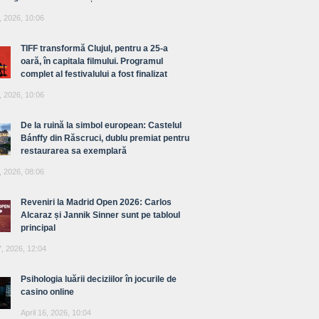
, 2026, 10:06
TIFF transformă Clujul, pentru a 25-a
oară, în capitala filmului. Programul
complet al festivalului a fost finalizat
, 2026, 10:06
De la ruină la simbol european: Castelul
Bánffy din Răscruci, dublu premiat pentru
restaurarea sa exemplară
, 2026, 08:06
Reveniri la Madrid Open 2026: Carlos
Alcaraz și Jannik Sinner sunt pe tabloul
principal
7, 2026, 12:04
Psihologia luării deciziilor în jocurile de
casino online
April 16, 2026, 10:04