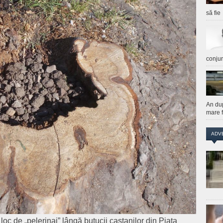
să fie
conju
An du
mare f
ADV
loc de „pelerinaj” lângă butucii castanilor din Piața