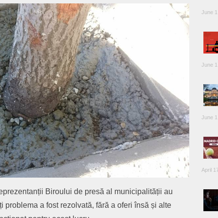
June 1
June 1
June 1
April 1
eprezentanții Biroului de presă al municipalității au
 problema a fost rezolvată, fără a oferi însă și alte