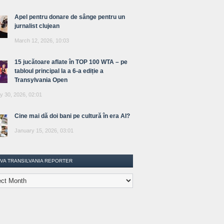
Apel pentru donare de sânge pentru un
jurnalist clujean
March 12, 2026, 10:03
15 jucătoare aflate în TOP 100 WTA – pe
tabloul principal la a 6-a ediție a
Transylvania Open
y 30, 2026, 02:01
Cine mai dă doi bani pe cultură în era AI?
January 15, 2026, 03:01
IVA TRANSILVANIA REPORTER
lvania
ter