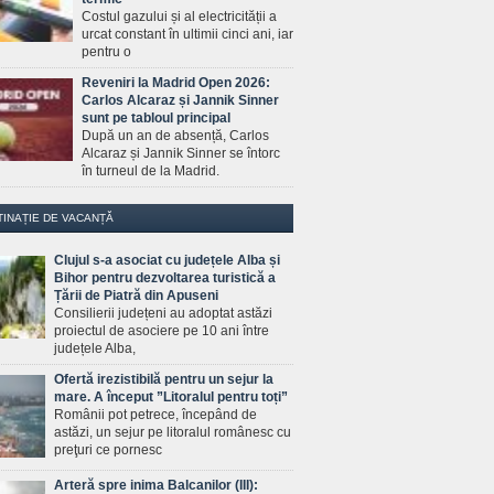
Costul gazului și al electricității a
urcat constant în ultimii cinci ani, iar
pentru o
Reveniri la Madrid Open 2026:
Carlos Alcaraz și Jannik Sinner
sunt pe tabloul principal
După un an de absență, Carlos
Alcaraz și Jannik Sinner se întorc
în turneul de la Madrid.
TINAȚIE DE VACANȚĂ
Clujul s-a asociat cu județele Alba și
Bihor pentru dezvoltarea turistică a
Țării de Piatră din Apuseni
Consilierii județeni au adoptat astăzi
proiectul de asociere pe 10 ani între
județele Alba,
Ofertă irezistibilă pentru un sejur la
mare. A început ”Litoralul pentru toți”
Românii pot petrece, începând de
astăzi, un sejur pe litoralul românesc cu
preţuri ce pornesc
Arteră spre inima Balcanilor (III):