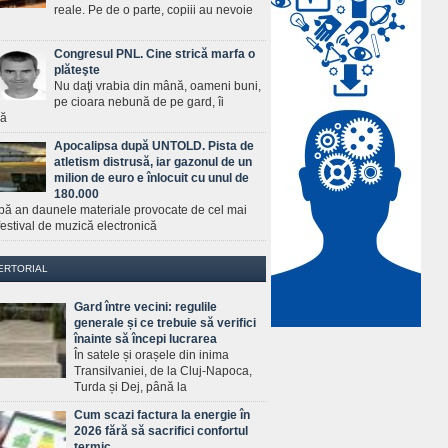
reale. Pe de o parte, copiii au nevoie
Congresul PNL. Cine strică marfa o
plăteşte
Nu daţi vrabia din mână, oameni buni,
pe cioara nebună de pe gard, îi
ră
Apocalipsa după UNTOLD. Pista de
atletism distrusă, iar gazonul de un
milion de euro e înlocuit cu unul de
180.000
pă an daunele materiale provocate de cel mai
estival de muzică electronică
ERTORIAL
Gard între vecini: regulile
generale și ce trebuie să verifici
înainte să începi lucrarea
În satele și orașele din inima
Transilvaniei, de la Cluj-Napoca,
Turda și Dej, până la
Cum scazi factura la energie în
2026 fără să sacrifici confortul
termic