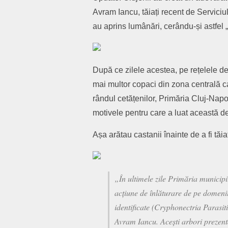
Avram Iancu, tăiați recent de Serviciul
au aprins lumânări, cerându-și astfel „
După ce zilele acestea, pe rețelele de 
mai multor copaci din zona centrală car
rândul cetățenilor, Primăria Cluj-Nap
motivele pentru care a luat această de
Așa arătau castanii înainte de a fi tăiaț
„În ultimele zile Primăria municipiu
acțiune de înlăturare de pe domeni
identificate (Cryphonectria Parasiti
Avram Iancu. Acești arbori prezenta