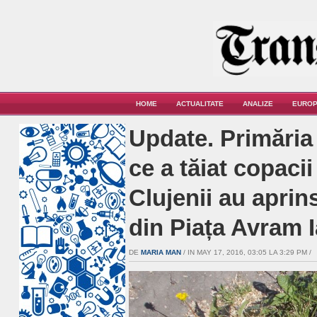
HOME
ACTUALITATE
ANALIZE
EUROP
Update. Primăria
ce a tăiat copacii
Clujenii au aprin
din Piața Avram 
DE
MARIA MAN
/ IN MAY 17, 2016, 03:05 LA 3:29 PM /