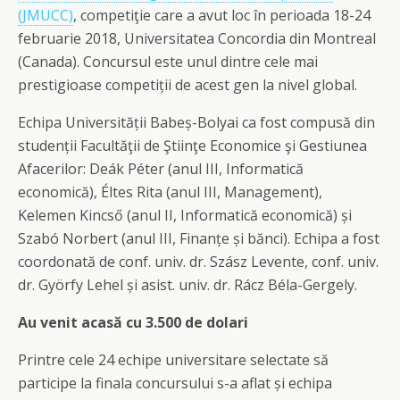
(JMUCC)
, competiţie care a avut loc în perioada 18-24
februarie 2018, Universitatea Concordia din Montreal
(Canada). Concursul este unul dintre cele mai
prestigioase competiții de acest gen la nivel global.
Echipa Universității Babeș-Bolyai ca fost compusă din
studenții Facultăţii de Ştiinţe Economice şi Gestiunea
Afacerilor: Deák Péter (anul III, Informatică
economică), Éltes Rita (anul III, Management),
Kelemen Kincső (anul II, Informatică economică) și
Szabó Norbert (anul III, Finanțe și bănci). Echipa a fost
coordonată de conf. univ. dr. Szász Levente, conf. univ.
dr. Györfy Lehel și asist. univ. dr. Rácz Béla-Gergely.
Au venit acasă cu 3.500 de dolari
Printre cele 24 echipe universitare selectate să
participe la finala concursului s-a aflat și echipa