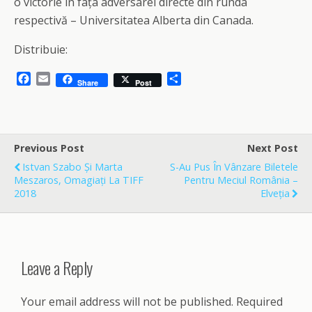
o victorie în fața adversarei directe din runda
respectivă – Universitatea Alberta din Canada.
Distribuie:
F
E
S
Share
Post
a
m
h
c
a
a
e
i
r
b
l
e
o
Previous Post
Next Post
o
Istvan Szabo Și Marta
S-Au Pus În Vânzare Biletele
k
Meszaros, Omagiați La TIFF
Pentru Meciul România –
2018
Elveția
Leave a Reply
Your email address will not be published.
Required