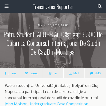
Transilvania Reporter
March 13, 2018, 02:03
Patru Studenți Ai UBB Au Câştigat 3.500 De
Dolari La Concursul Internațional De Studii
De Caz Din Montreal
Share
Tweet
Pin
Mail
SMS
Patru studenţi ai Universităţii „Babeş-Bolyai” din Cluj
Napoca au participat la cea de-a zecea ediţie a
concursul internaţional de studii de caz din Montreal,
John Molson Undergraduate Case Competition