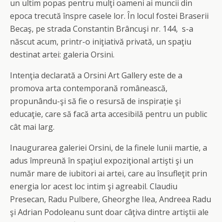
un ultim popas pentru mulţi oameni ai muncii din
epoca trecută înspre casele lor. În locul fostei Braserii
Becaş, pe strada Constantin Brâncuşi nr. 144, s-a
născut acum, printr-o iniţiativă privată, un spaţiu
destinat artei: galeria Orsini.
Intenţia declarată a Orsini Art Gallery este de a
promova arta contemporană românească,
propunându-şi să fie o resursă de inspirație şi
educaţie, care să facă arta accesibilă pentru un public
cât mai larg.
Inaugurarea galeriei Orsini, de la finele lunii martie, a
adus împreună în spaţiul expoziţional artişti şi un
număr mare de iubitori ai artei, care au însufleţit prin
energia lor acest loc intim şi agreabil. Claudiu
Presecan, Radu Pulbere, Gheorghe Ilea, Andreea Radu
şi Adrian Podoleanu sunt doar câţiva dintre artiştii ale