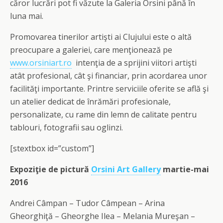
căror lucrări pot fi văzute la Galeria Orsini până în
luna mai.
Promovarea tinerilor artişti ai Clujului este o altă
preocupare a galeriei, care menţionează pe
www.orsiniart.ro
intenţia de a sprijini viitori artişti
atât profesional, cât şi financiar, prin acordarea unor
facilităţi importante. Printre serviciile oferite se află şi
un atelier dedicat de înrămări profesionale,
personalizate, cu rame din lemn de calitate pentru
tablouri, fotografii sau oglinzi.
[stextbox id=”custom”]
Expoziţie de pictură
Orsini Art Gallery
martie-mai
2016
Andrei Câmpan – Tudor Câmpean – Arina
Gheorghiţă – Gheorghe Ilea – Melania Mureşan –