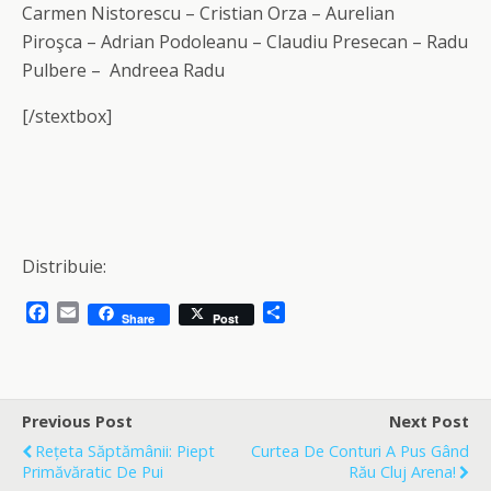
Carmen Nistorescu – Cristian Orza – Aurelian
Piroşca – Adrian Podoleanu – Claudiu Presecan – Radu
Pulbere – Andreea Radu
[/stextbox]
Distribuie:
F
E
S
Share
Post
a
m
h
c
a
a
e
i
r
b
l
e
o
Previous Post
Next Post
o
Rețeta Săptămânii: Piept
Curtea De Conturi A Pus Gând
k
Primăvăratic De Pui
Rău Cluj Arena!