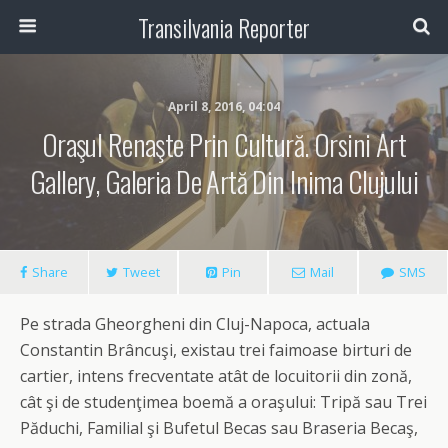
Transilvania Reporter
April 8, 2016, 04:04
Oraşul Renaşte Prin Cultură. Orsini Art
Gallery, Galeria De Artă Din Inima Clujului
Share
Tweet
Pin
Mail
SMS
Pe strada Gheorgheni din Cluj-Napoca, actuala
Constantin Brâncuşi, existau trei faimoase birturi de
cartier, intens frecventate atât de locuitorii din zonă,
cât şi de studenţimea boemă a oraşului: Tripă sau Trei
Păduchi, Familial şi Bufetul Becas sau Braseria Becaş,