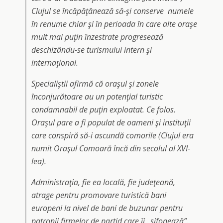
Clujul se încăpăţânează să-şi conserve numele
în renume chiar şi în perioada în care alte oraşe
mult mai puţin înzestrate progresează
deschizându-se turismului intern şi
internaţional.
Specialiştii afirmă că oraşul şi zonele
înconjurătoare au un potenţial turistic
condamnabil de puţin exploatat. Ce folos.
Oraşul pare a fi populat de oameni şi instituţii
care conspiră să-i ascundă comorile (Clujul era
numit Oraşul Comoară încă din secolul al XVI-
lea).
Administraţia, fie ea locală, fie judeţeană,
atrage pentru promovare turistică bani
europeni la nivel de bani de buzunar pentru
patronii firmelor de partid care îi „sifonează”.