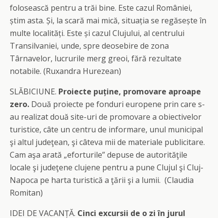
folosească pentru a trăi bine. Este cazul României,
știm asta. Și, la scară mai mică, situația se regăsește în
multe localități. Este și cazul Clujului, al centrului
Transilvaniei, unde, spre deosebire de zona
Târnavelor, lucrurile merg greoi, fără rezultate
notabile. (Ruxandra Hurezean)
SLĂBICIUNE.
Proiecte puține, promovare aproape
zero.
Două proiecte pe fonduri europene prin care s-
au realizat două site-uri de promovare a obiectivelor
turistice, câte un centru de informare, unul municipal
şi altul judeţean, şi câteva mii de materiale publicitare.
Cam aşa arată „eforturile” depuse de autorităţile
locale şi judeţene clujene pentru a pune Clujul şi Cluj-
Napoca pe harta turistică a ţării şi a lumii. (Claudia
Romitan)
IDEI DE VACANȚĂ.
Cinci excursii de o zi în jurul