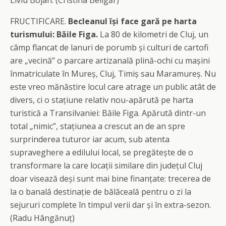
Liviu Bojan. (Cristina Beligăr)
FRUCTIFICARE.
Becleanul își face gară pe harta
turismului: Băile Figa.
La 80 de kilometri de Cluj, un
câmp flancat de lanuri de porumb și culturi de cartofi
are „vecină” o parcare artizanală plină-ochi cu mașini
înmatriculate în Mureș, Cluj, Timiș sau Maramureș. Nu
este vreo mănăstire locul care atrage un public atât de
divers, ci o stațiune relativ nou-apărută pe harta
turistică a Transilvaniei: Băile Figa. Apărută dintr-un
total „nimic”, stațiunea a crescut an de an spre
surprinderea tuturor iar acum, sub atenta
supraveghere a edilului local, se pregătește de o
transformare la care locații similare din județul Cluj
doar visează deși sunt mai bine finanțate: trecerea de
la o banală destinație de bălăceală pentru o zi la
sejururi complete în timpul verii dar și în extra-sezon.
(Radu Hângănuț)