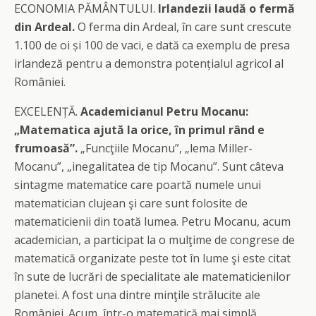
ECONOMIA PĂMÂNTULUI.
Irlandezii laudă o fermă
din Ardeal.
O ferma din Ardeal, în care sunt crescute
1.100 de oi și 100 de vaci, e dată ca exemplu de presa
irlandeză pentru a demonstra potențialul agricol al
României.
EXCELENȚĂ.
Academicianul Petru Mocanu:
„Matematica ajută la orice, în primul rând e
frumoasă”.
„Funcţiile Mocanu”, „lema Miller-
Mocanu”, „inegalitatea de tip Mocanu”. Sunt câteva
sintagme matematice care poartă numele unui
matematician clujean şi care sunt folosite de
matematicienii din toată lumea. Petru Mocanu, acum
academician, a participat la o mulţime de congrese de
matematică organizate peste tot în lume şi este citat
în sute de lucrări de specialitate ale matematicienilor
planetei. A fost una dintre minţile strălucite ale
României. Acum, într-o matematică mai simplă,