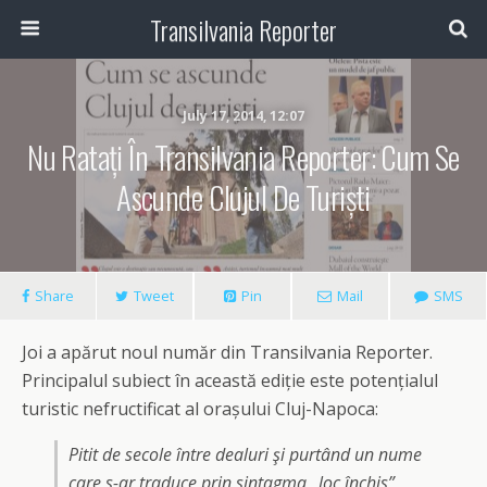
Transilvania Reporter
July 17, 2014, 12:07
Nu Ratați În Transilvania Reporter: Cum Se
Ascunde Clujul De Turiști
Share
Tweet
Pin
Mail
SMS
Joi a apărut noul număr din Transilvania Reporter.
Principalul subiect în această ediție este potențialul
turistic nefructificat al orașului Cluj-Napoca:
Pitit de secole între dealuri şi purtând un nume
care s-ar traduce prin sintagma „loc închis”,