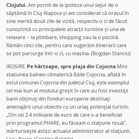
Clujului.
Am pornit de la ipoteza unui sejur de o
săptămâ în Cluj-Napoca și am considerat că orașul în
sine merită două zile de vizită, respectiv o zi de făcut
cunoștință cu principalele atracții turistice și una de
relaxare – la plimbare, shopping sau la o piscină.
Rămân cinci zile, pentru care sugerăm itinerarii care
se pot parcurge într-o zi, cu mașina. (Bogdan Stanciu)
IROSIRE.
Pe hârtoape, spre plaja din Cojocna
Mini
stațiunea balneo-climaterică Băile Cojocna, aflată în
estul comunei Cojocna din județul Cluj, este exemplul
cel mai bun al modului greşit în care au fost investiţii
banii obţinuţi din fonduri europene destinaţi
amenajării unui obiectiv cu un uriaş potenţial turistic.
„Din cei 2.4 milioane de euro de care s-a beneficiat
prin programul PHARE, eu făceam o staţiune nouă”,
mărturiseşte astăzi actualul administrator al staţiunii,