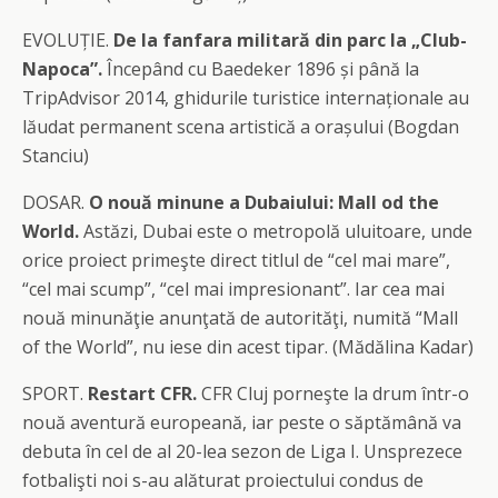
EVOLUȚIE.
De la fanfara militară din parc la „Club-
Napoca”.
Începând cu Baedeker 1896 și până la
TripAdvisor 2014, ghidurile turistice internaționale au
lăudat permanent scena artistică a orașului (Bogdan
Stanciu)
DOSAR.
O nouă minune a Dubaiului: Mall od the
World.
Astăzi, Dubai este o metropolă uluitoare, unde
orice proiect primeşte direct titlul de “cel mai mare”,
“cel mai scump”, “cel mai impresionant”. Iar cea mai
nouă minunăţie anunţată de autorităţi, numită “Mall
of the World”, nu iese din acest tipar. (Mădălina Kadar)
SPORT.
Restart CFR.
CFR Cluj porneşte la drum într-o
nouă aventură europeană, iar peste o săptămână va
debuta în cel de al 20-lea sezon de Liga I. Unsprezece
fotbalişti noi s-au alăturat proiectului condus de