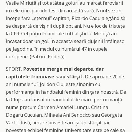
Vasile Miriuţă şi tot atâtea goluri au marcat feroviarii
în cele cinci partide test din această vară. Noul sezon
începe fără „eternul” căpitan, Ricardo Cadu alegând să
se despartă de vişinii după opt ani. Nu e loc de tristeţe
la CFR. Cel puţin în amicale fotbaliştii lui Miriuţă au
încasat doar un gol. În această seară clujenii întâlnesc
pe Jagodina, în meciul cu numărul 47 în cupele
europene. (Patrice Podină)
SPORT.
Povestea merge mai departe, dar
capitolele frumoase s-au sfârşit.
De aproape 20 de
ani numele ”U” Jolidon Cluj este sinonim cu
performanţa în handbalul feminin din ţara noastră. De
la Cluj s-au lansat în handbalul de mare performanţă
nume precum Carmen Amariei Lungu, Cristina
Dogaru Cucuian, Mihaela Ani Senocico sau Georgeta
Vârtic. Însă, fiecare poveste are şi un sfârşit, iar
povestea echipei feminine universitare este pe cale să