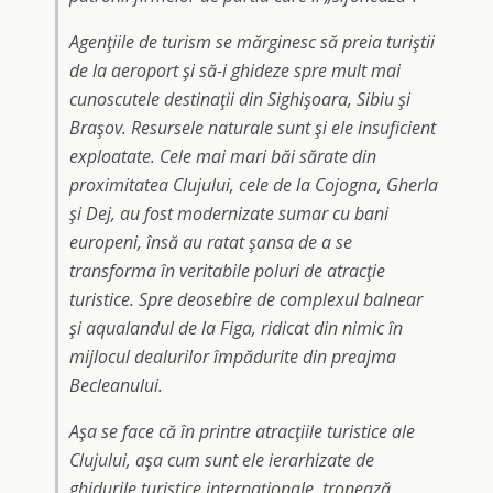
Agenţiile de turism se mărginesc să preia turiştii
de la aeroport şi să-i ghideze spre mult mai
cunoscutele destinaţii din Sighişoara, Sibiu şi
Braşov. Resursele naturale sunt şi ele insuficient
exploatate. Cele mai mari băi sărate din
proximitatea Clujului, cele de la Cojogna, Gherla
şi Dej, au fost modernizate sumar cu bani
europeni, însă au ratat şansa de a se
transforma în veritabile poluri de atracţie
turistice. Spre deosebire de complexul balnear
şi aqualandul de la Figa, ridicat din nimic în
mijlocul dealurilor împădurite din preajma
Becleanului.
Aşa se face că în printre atracţiile turistice ale
Clujului, aşa cum sunt ele ierarhizate de
ghidurile turistice internaţionale, tronează