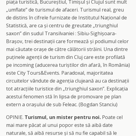
piața turistică, Bucureștiul, Timișul și Clujul sunt mult
„umflate” de turismul de afaceri. Turismul real, greu
de distins în cifrele furnizate de Institutul Național de
Statistică, are ca și centru de greutate „triunghiul
saxon” din sudul Transilvaniei : Sibiu-Sighișoara-
Brașov, trei destinații care formează și podiumul celor
mai căutate orașe de către călătorii străini. Una dintre
puținele agenții de turism din Cluj care este profilată
pe incoming (aducerea turiștilor din afară, în România)
este City Tours&Events. Paradoxal, majoritatea
circuitelor vândute de agenția clujeană au ca destinații
tot atracțiile turistice din „triunghiul saxon”. Explicația
acestui fenomen stă în lipsa de promovare pe plan
extern a orașului de sub Feleac. (Bogdan Stanciu)
OPINIE.
Turismul, un mister pentru noi.
Poate cel
mai mare păcat al unui popor este să aibă date
naturale, să aibă resurse și să nu fie capabil să le