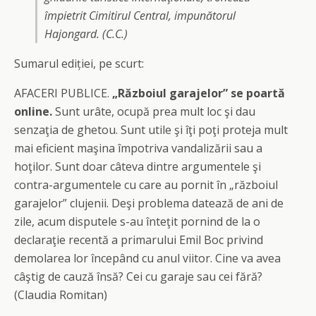
împietrit Cimitirul Central, impunătorul
Hajongard. (C.C.)
Sumarul ediției, pe scurt:
AFACERI PUBLICE.
„Războiul garajelor” se poartă
online.
Sunt urâte, ocupă prea mult loc şi dau
senzaţia de ghetou. Sunt utile şi îţi poţi proteja mult
mai eficient maşina împotriva vandalizării sau a
hoţilor. Sunt doar câteva dintre argumentele şi
contra-argumentele cu care au pornit în „războiul
garajelor” clujenii. Deşi problema datează de ani de
zile, acum disputele s-au înteţit pornind de la o
declaraţie recentă a primarului Emil Boc privind
demolarea lor începând cu anul viitor. Cine va avea
câştig de cauză însă? Cei cu garaje sau cei fără?
(Claudia Romitan)