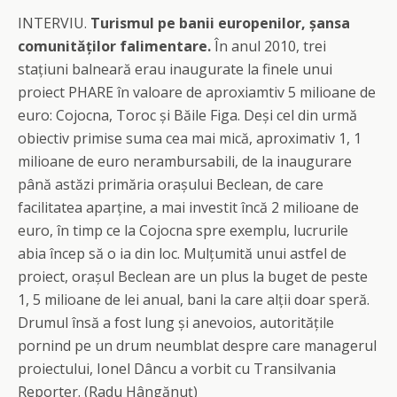
INTERVIU.
Turismul pe banii europenilor, șansa
comunităților falimentare.
În anul 2010, trei
stațiuni balneară erau inaugurate la finele unui
proiect PHARE în valoare de aproxiamtiv 5 milioane de
euro: Cojocna, Toroc și Băile Figa. Deși cel din urmă
obiectiv primise suma cea mai mică, aproximativ 1, 1
milioane de euro nerambursabili, de la inaugurare
până astăzi primăria orașului Beclean, de care
facilitatea aparține, a mai investit încă 2 milioane de
euro, în timp ce la Cojocna spre exemplu, lucrurile
abia încep să o ia din loc. Mulțumită unui astfel de
proiect, orașul Beclean are un plus la buget de peste
1, 5 milioane de lei anual, bani la care alții doar speră.
Drumul însă a fost lung și anevoios, autoritățile
pornind pe un drum neumblat despre care managerul
proiectului, Ionel Dâncu a vorbit cu Transilvania
Reporter. (Radu Hângănuț)