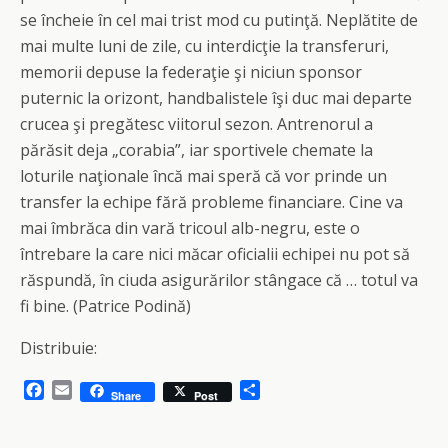
se încheie în cel mai trist mod cu putinţă. Neplătite de
mai multe luni de zile, cu interdicţie la transferuri,
memorii depuse la federaţie şi niciun sponsor
puternic la orizont, handbalistele îşi duc mai departe
crucea şi pregătesc viitorul sezon. Antrenorul a
părăsit deja „corabia”, iar sportivele chemate la
loturile naţionale încă mai speră că vor prinde un
transfer la echipe fără probleme financiare. Cine va
mai îmbrăca din vară tricoul alb-negru, este o
întrebare la care nici măcar oficialii echipei nu pot să
răspundă, în ciuda asigurărilor stângace că … totul va
fi bine. (Patrice Podină)
Distribuie:
F
E
S
Share
Post
a
m
h
c
a
a