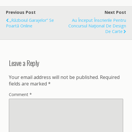
e
i
r
b
l
e
o
Previous Post
Next Post
o
„Războiul Garajelor” Se
Au Început Înscrierile Pentru
k
Poartă Online
Concursul Naţional De Design
De Carte
Leave a Reply
Your email address will not be published.
Required
fields are marked
*
Comment
*