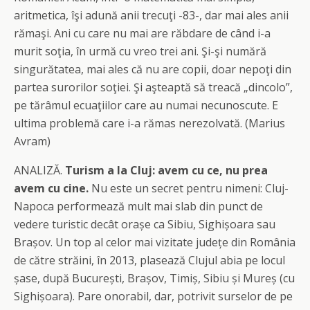
aritmetica, îşi adună anii trecuţi -83-, dar mai ales anii
rămaşi. Ani cu care nu mai are răbdare de când i-a
murit soţia, în urmă cu vreo trei ani. Şi-şi numără
singurătatea, mai ales că nu are copii, doar nepoţi din
partea surorilor soţiei. Şi aşteaptă să treacă „dincolo”,
pe tărâmul ecuaţiilor care au numai necunoscute. E
ultima problemă care i-a rămas nerezolvată. (Marius
Avram)
ANALIZĂ.
Turism a la Cluj: avem cu ce, nu prea
avem cu cine.
Nu este un secret pentru nimeni: Cluj-
Napoca performează mult mai slab din punct de
vedere turistic decât orașe ca Sibiu, Sighișoara sau
Brașov. Un top al celor mai vizitate județe din România
de către străini, în 2013, plasează Clujul abia pe locul
șase, după București, Brașov, Timiș, Sibiu și Mureș (cu
Sighișoara). Pare onorabil, dar, potrivit surselor de pe