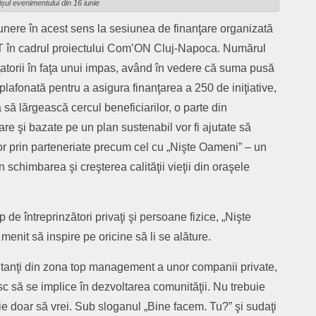
ișul evenimentului din 16 iunie
nere în acest sens la sesiunea de finanţare organizată
 în cadrul proiectului Com’ON Cluj-Napoca. Numărul
anţatorii în faţa unui impas, având în vedere că suma pusă
 plafonată pentru a asigura finanţarea a 250 de iniţiative,
 să lărgească cercul beneficiarilor, o parte din
lare şi bazate pe un plan sustenabil vor fi ajutate să
i lor prin parteneriate precum cel cu „Nişte Oameni” – un
n schimbarea şi creşterea calităţii vieţii din oraşele
de întreprinzători privaţi şi persoane fizice, „Nişte
nit să inspire pe oricine să li se alăture.
ntanţi din zona top management a unor companii private,
esc să se implice în dezvoltarea comunităţii. Nu trebuie
uie doar să vrei. Sub sloganul „Bine facem. Tu?” şi sudaţi