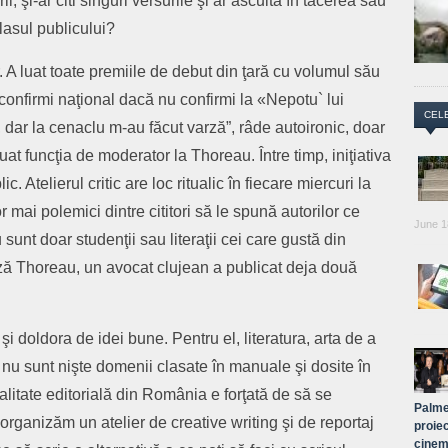
rii, şi-ar citi singuri versurile şi ar asculta în tăcerea sau
glasul publicului?
. A luat toate premiile de debut din ţară cu volumul său
confirmi naţional dacă nu confirmi la «Nepotu` lui
CEL
dar la cenaclu m-au făcut varză”, râde autoironic, doar
at funcţia de moderator la Thoreau. Între timp, iniţiativa
ic. Atelierul critic are loc ritualic în fiecare miercuri la
mai polemici dintre cititori să le spună autorilor ce
June 1
sunt doar studenţii sau literaţii cei care gustă din
ză Thoreau, un avocat clujean a publicat deja două
i doldora de idei bune. Pentru el, literatura, arta de a
, nu sunt nişte domenii clasate în manuale şi dosite în
realitate editorială din România e forţată de să se
Palme
organizăm un atelier de creative writing şi de reportaj
proiec
cinem