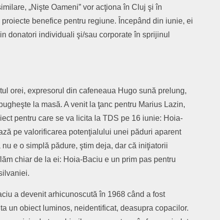
imilare, „Nişte Oameni” vor acţiona în Cluj şi în
 proiecte benefice pentru regiune. Începând din iunie, ei
din donatori individuali şi/sau corporate în sprijinul
itul orei, expresorul din cafeneaua Hugo sună prelung,
bugheşte la masă. A venit la ţanc pentru Marius Lazin,
iect pentru care se va licita la TDS pe 16 iunie: Hoia-
ează pe valorificarea potenţialului unei păduri aparent
nu e o simplă pădure, ştim deja, dar că iniţiatorii
lăm chiar de la ei: Hoia-Baciu e un prim pas pentru
silvaniei.
iu a devenit arhicunoscută în 1968 când a fost
ta un obiect luminos, neidentificat, deasupra copacilor.