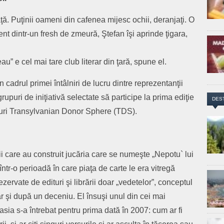
ă. Puţinii oameni din cafenea mijesc ochii, deranjaţi. O
nt dintr-un fresh de zmeură, Ştefan îşi aprinde ţigara,
” e cel mai tare club literar din ţară, spune el.
cadrul primei întâlniri de lucru dintre reprezentanţii
rupuri de iniţiativă selectate să participe la prima ediţie
DES
duri Transylvanian Donor Sphere (TDS).
ii care au construit jucăria care se numeşte „Nepotu` lui
ntr-o perioadă în care piaţa de carte le era vitregă
u rezervate de edituri şi librării doar „vedetelor”, conceptul
iar şi după un deceniu. El însuşi unul din cei mai
asia s-a întrebat pentru prima dată în 2007: cum ar fi