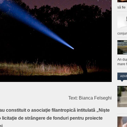
să fie
conju
An du
mare f
ADV
Text: Bianca Felseghi
au constituit o asociaţie filantropică intitulată „Nişte
licitaţie de strângere de fonduri pentru proiecte
i.