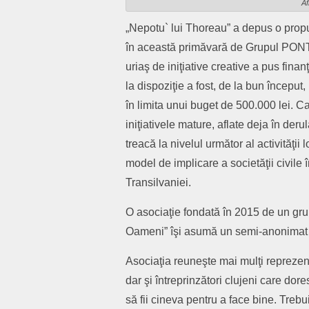
Af
„Nepotu` lui Thoreau” a depus o propu
în această primăvară de Grupul PONT
uriaş de iniţiative creative a pus fin
la dispoziţie a fost, de la bun început,
în limita unui buget de 500.000 lei. Ca
iniţiativele mature, aflate deja în deru
treacă la nivelul următor al activităţi
model de implicare a societăţii civile î
Transilvaniei.
O asociaţie fondată în 2015 de un grup 
Oameni” îşi asumă un semi-anonimat me
Asociaţia reuneşte mai mulţi repreze
dar şi întreprinzători clujeni care dor
să fii cineva pentru a face bine. Treb