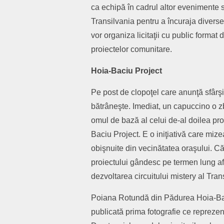
ca echipă în cadrul altor evenimente s
Transilvania pentru a încuraja diverse
vor organiza licitaţii cu public format 
proiectelor comunitare.
Hoia-Baciu Project
Pe post de clopoţel care anunţă sfârş
bătrâneşte. Imediat, un capuccino o z
omul de bază al celui de-al doilea pro
Baciu Project. E o iniţiativă care miz
obişnuite din vecinătatea oraşului. Că 
proiectului gândesc pe termen lung af
dezvoltarea circuitului mistery al Tran
Poiana Rotundă din Pădurea Hoia-Bac
publicată prima fotografie ce reprezen