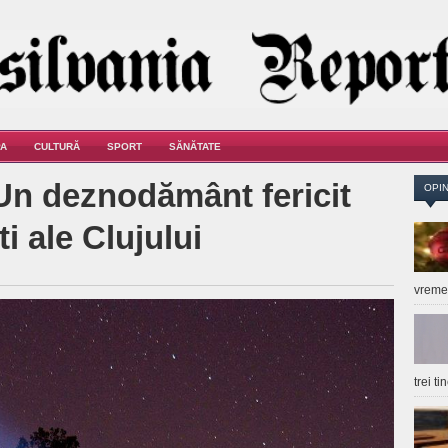
A
CULTURĂ
SPORT
SĂNĂTATE
Un deznodământ fericit
OPIN
i ale Clujului
vrem
trei t