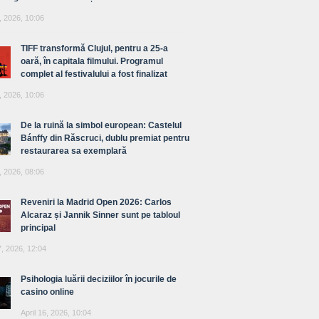
, 2026, 10:06
TIFF transformă Clujul, pentru a 25-a
oară, în capitala filmului. Programul
complet al festivalului a fost finalizat
, 2026, 10:06
De la ruină la simbol european: Castelul
Bánffy din Răscruci, dublu premiat pentru
restaurarea sa exemplară
, 2026, 08:06
Reveniri la Madrid Open 2026: Carlos
Alcaraz și Jannik Sinner sunt pe tabloul
principal
7, 2026, 12:04
Psihologia luării deciziilor în jocurile de
casino online
April 16, 2026, 10:04