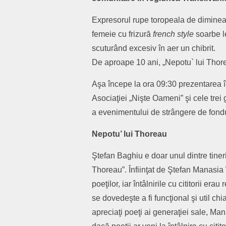
Expresorul rupe toropeala de dimineaţ
femeie cu frizură
french style
soarbe le
scuturând excesiv în aer un chibrit.
De aproape 10 ani, „Nepotu` lui Thoreau
Aşa începe la ora 09:30 prezentarea în 
Asociaţiei „Nişte Oameni” şi cele trei g
a evenimentului de strângere de fon
Nepotu’ lui Thoreau
Ştefan Baghiu e doar unul dintre tiner
Thoreau”. Înfiinţat de Ştefan Manasia î
poeţilor, iar întâlnirile cu cititorii era
se dovedeşte a fi funcţional şi util ch
apreciaţi poeţi ai generaţiei sale, Man