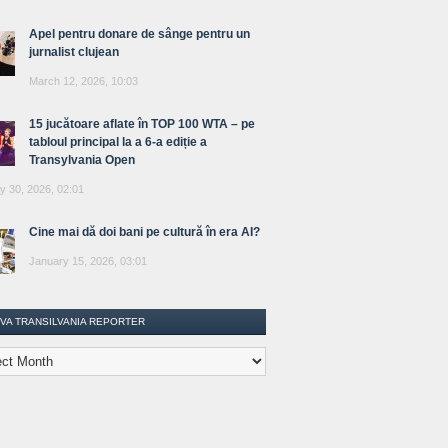
Apel pentru donare de sânge pentru un
jurnalist clujean
March 12, 2026, 10:03
15 jucătoare aflate în TOP 100 WTA – pe
tabloul principal la a 6-a ediție a
Transylvania Open
y 30, 2026, 02:01
Cine mai dă doi bani pe cultură în era AI?
January 15, 2026, 03:01
IVA TRANSILVANIA REPORTER
lvania
ter