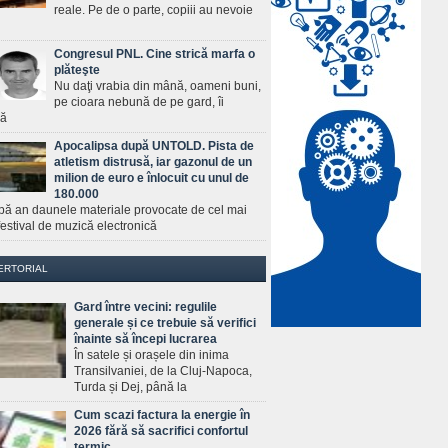
reale. Pe de o parte, copiii au nevoie
Congresul PNL. Cine strică marfa o
plăteşte
Nu daţi vrabia din mână, oameni buni,
pe cioara nebună de pe gard, îi
ră
Apocalipsa după UNTOLD. Pista de
atletism distrusă, iar gazonul de un
milion de euro e înlocuit cu unul de
180.000
pă an daunele materiale provocate de cel mai
estival de muzică electronică
ERTORIAL
Gard între vecini: regulile
generale și ce trebuie să verifici
înainte să începi lucrarea
În satele și orașele din inima
Transilvaniei, de la Cluj-Napoca,
Turda și Dej, până la
Cum scazi factura la energie în
2026 fără să sacrifici confortul
termic