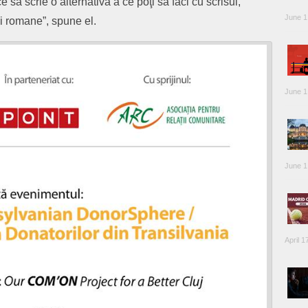
ce să scrie o alternativă a ce poţi să faci cu scrisul,
June 1
rii romane”, spune el.
June 1
June 1
April 1