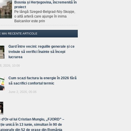
Bosnia și Herțegovina, încremenită în
proiect
Pe lângă Szeged-Belgrad-Niș-Skopje,
o altă arteră care ajunge în inima
Balcanilor este prin
E MAI RECENTE ARTICOLE
Gard între vecini: regulile generale și ce
trebuie să verifici înainte să începi
lucrarea
8, 2026, 10:06
Cum scazi factura la energie în 2026 fără
să sacrifici confortul termic
June 2, 2026, 05:06
 d’Or-ul lui Cristian Mungiu, „FJORD” –
ție unică în 13 iunie, simultan în 90 de
atografe din 52 de orașe din România