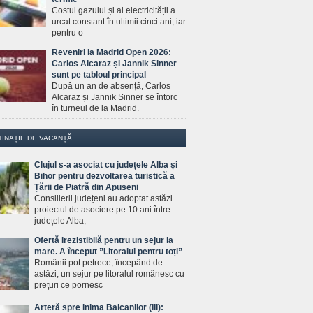
Costul gazului și al electricității a
urcat constant în ultimii cinci ani, iar
pentru o
Reveniri la Madrid Open 2026:
Carlos Alcaraz și Jannik Sinner
sunt pe tabloul principal
După un an de absență, Carlos
Alcaraz și Jannik Sinner se întorc
în turneul de la Madrid.
TINAȚIE DE VACANȚĂ
Clujul s-a asociat cu județele Alba și
Bihor pentru dezvoltarea turistică a
Țării de Piatră din Apuseni
Consilierii județeni au adoptat astăzi
proiectul de asociere pe 10 ani între
județele Alba,
Ofertă irezistibilă pentru un sejur la
mare. A început ”Litoralul pentru toți”
Românii pot petrece, începând de
astăzi, un sejur pe litoralul românesc cu
preţuri ce pornesc
Arteră spre inima Balcanilor (III):