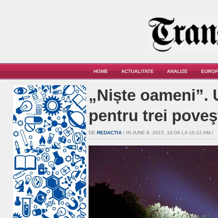
HOME
ACTUALITATE
ANALIZE
EUROP
„Niște oameni”. 
pentru trei poveşt
DE
REDACTIA
/ IN JUNE 9, 2015, 10:06 LA 10:12 AM /