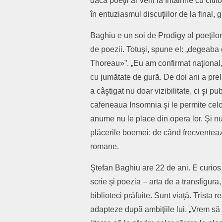
dacă poeţii ar veni la întâlnire cu citito
în entuziasmul discuţiilor de la final, 
Baghiu e un soi de Prodigy al poeţilor
de poezii. Totuşi, spune el: „degeaba 
Thoreau»”. „Eu am confirmat naţional, 
cu jumătate de gură. De doi ani a prelu
a câştigat nu doar vizibilitate, ci şi publ
cafeneaua Insomnia şi le permite celor 
anume nu le place din opera lor. Şi nu 
plăcerile boemei: de când frecventea
romane.
Ştefan Baghiu are 22 de ani. E curios ş
scrie şi poezia – arta de a transfigura
biblioteci prăfuite. Sunt viaţă. Trista 
adapteze după ambiţiile lui. „Vrem să 