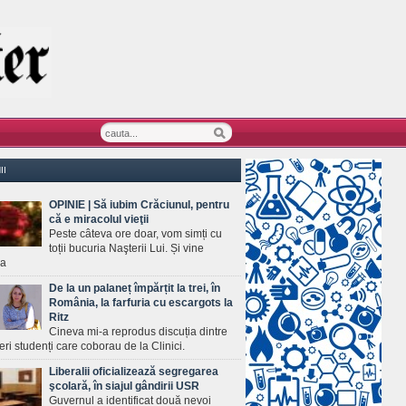
II
OPINIE | Să iubim Crăciunul, pentru
că e miracolul vieţii
Peste câteva ore doar, vom simți cu
toții bucuria Naşterii Lui. Și vine
ea
De la un palaneț împărțit la trei, în
România, la farfuria cu escargots la
Ritz
Cineva mi-a reprodus discuția dintre
ineri studenți care coborau de la Clinici.
Liberalii oficializează segregarea
şcolară, în siajul gândirii USR
Guvernul a identificat două nevoi