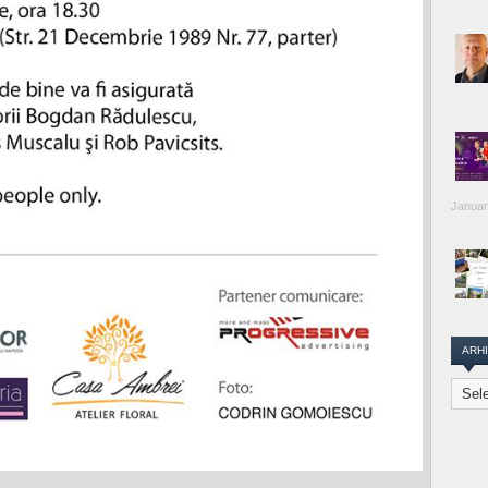
Januar
ARH
Arhiva
Transi
Repor