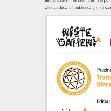
literar, să le oferim celor cărora le pla
altceva decât să publici cărţi şi să sc