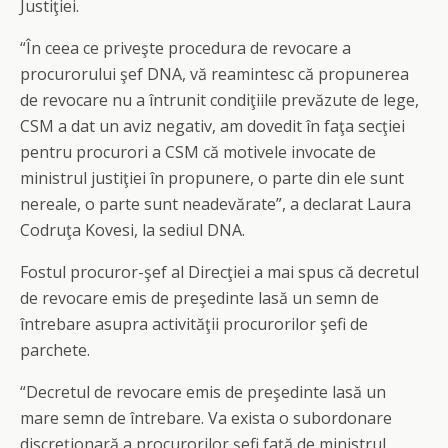
Justiţiei.
“În ceea ce priveşte procedura de revocare a
procurorului şef DNA, vă reamintesc că propunerea
de revocare nu a întrunit condiţiile prevăzute de lege,
CSM a dat un aviz negativ, am dovedit în faţa secţiei
pentru procurori a CSM că motivele invocate de
ministrul justiţiei în propunere, o parte din ele sunt
nereale, o parte sunt neadevărate”, a declarat Laura
Codruţa Kovesi, la sediul DNA.
Fostul procuror-şef al Direcţiei a mai spus că decretul
de revocare emis de preşedinte lasă un semn de
întrebare asupra activităţii procurorilor şefi de
parchete.
“Decretul de revocare emis de preşedinte lasă un
mare semn de întrebare. Va exista o subordonare
discreţionară a procurorilor şefi faţă de ministrul