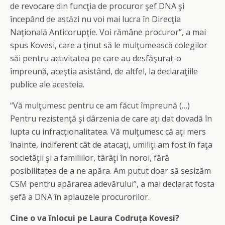
de revocare din funcţia de procuror şef DNA şi
începând de astăzi nu voi mai lucra în Direcţia
Naţională Anticorupţie. Voi rămâne procuror”, a mai
spus Kovesi, care a ținut să le mulţumească colegilor
săi pentru activitatea pe care au desfăşurat-o
împreună, aceştia asistând, de altfel, la declaraţiile
publice ale acesteia.
“Vă mulţumesc pentru ce am făcut împreună (…)
Pentru rezistenţă şi dârzenia de care aţi dat dovadă în
lupta cu infracţionalitatea. Vă mulţumesc că aţi mers
înainte, indiferent cât de atacaţi, umiliţi am fost în faţa
societăţii şi a familiilor, târâţi în noroi, fără
posibilitatea de a ne apăra. Am putut doar să sesizăm
CSM pentru apărarea adevărului”, a mai declarat fosta
șefă a DNA în aplauzele procurorilor.
Cine o va înlocui pe Laura Codruța Kovesi?