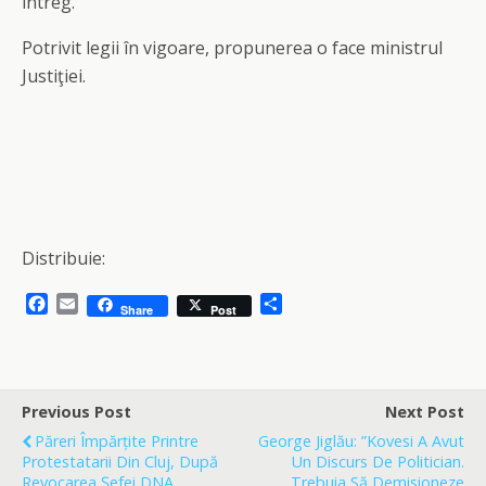
întreg.
Potrivit legii în vigoare, propunerea o face ministrul
Justiţiei.
Distribuie:
F
E
S
Share
Post
a
m
h
c
a
a
e
i
r
b
l
e
o
Previous Post
Next Post
o
Păreri Împărțite Printre
George Jiglău: ”Kovesi A Avut
k
Protestatarii Din Cluj, După
Un Discurs De Politician.
Revocarea Șefei DNA
Trebuia Să Demisioneze