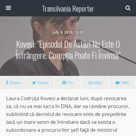
Transilvania Reporter
July 9, 2018, 12:07
Kovesi: ”Episodul De Astăzi Nu Este O
Înfrângere. Corupţia Poate Fi Învinsă”
Share
Tweet
Pin
Mail
SMS
Laura Codruţa Kovesi a declarat luni, după revocarea
sa, că nu va mai lucra în DNA, dar va rămâne procuror,
subliniind că decretul de revocare emis de preşedinte
lasă un mare semn de întrebare dacă va exista o
subordonare a procurorilor şefi faţă de ministrul