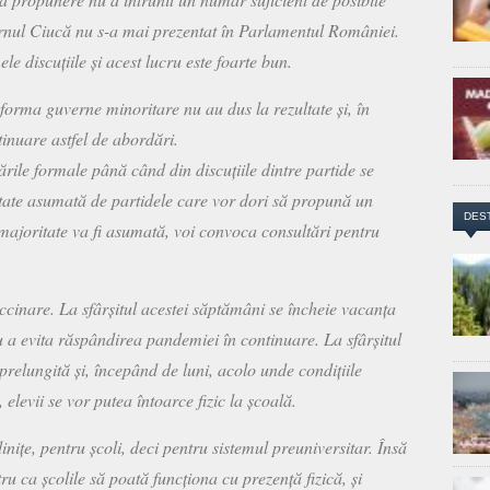
vernul Ciucă nu s-a mai prezentat în Parlamentul României.
ele discuțiile și acest lucru este foarte bun.
 forma guverne minoritare nu au dus la rezultate și, în
tinuare astfel de abordări.
ările formale până când din discuțiile dintre partide se
itate asumată de partidele care vor dori să propună un
DES
majoritate va fi asumată, voi convoca consultări pentru
accinare. La sfârșitul acestei săptămâni se încheie vacanța
u a evita răspândirea pandemiei în continuare. La sfârșitul
prelungită și, începând de luni, acolo unde condițiile
elevii se vor putea întoarce fizic la școală.
inițe, pentru școli, deci pentru sistemul preuniversitar. Însă
ru ca școlile să poată funcționa cu prezență fizică, și