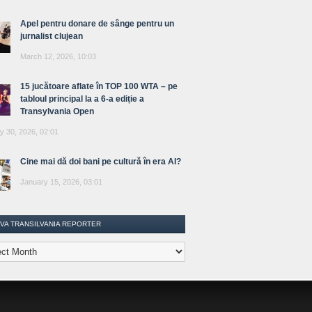
Apel pentru donare de sânge pentru un
jurnalist clujean
March 12, 2026, 10:03
15 jucătoare aflate în TOP 100 WTA – pe
tabloul principal la a 6-a ediție a
Transylvania Open
y 30, 2026, 02:01
Cine mai dă doi bani pe cultură în era AI?
January 15, 2026, 03:01
IVA TRANSILVANIA REPORTER
lvania
ter