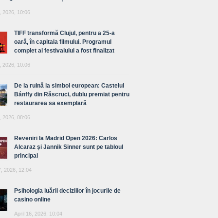
, 2026, 10:06
TIFF transformă Clujul, pentru a 25-a
oară, în capitala filmului. Programul
complet al festivalului a fost finalizat
, 2026, 10:06
De la ruină la simbol european: Castelul
Bánffy din Răscruci, dublu premiat pentru
restaurarea sa exemplară
, 2026, 08:06
Reveniri la Madrid Open 2026: Carlos
Alcaraz și Jannik Sinner sunt pe tabloul
principal
7, 2026, 12:04
Psihologia luării deciziilor în jocurile de
casino online
April 16, 2026, 10:04