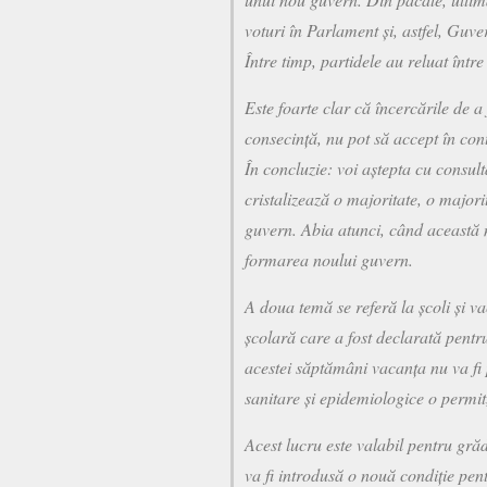
voturi în Parlament și, astfel, Gu
Între timp, partidele au reluat între 
Este foarte clar că încercările de a
consecință, nu pot să accept în con
În concluzie: voi aștepta cu consult
cristalizează o majoritate, o major
guvern. Abia atunci, când această 
formarea noului guvern.
A doua temă se referă la școli și v
școlară care a fost declarată pentr
acestei săptămâni vacanța nu va fi 
sanitare și epidemiologice o permit, 
Acest lucru este valabil pentru grăd
va fi introdusă o nouă condiție pent