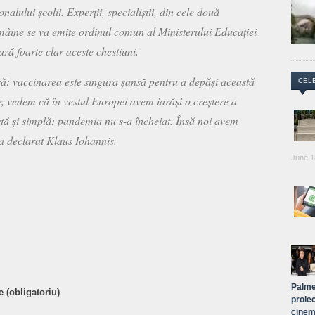
lului școlii. Experții, specialiștii, din cele două
 mâine se va emite ordinul comun al Ministerului Educației
ază foarte clar aceste chestiuni.
ră: vaccinarea este singura șansă pentru a depăși această
CEL
, vedem că în vestul Europei avem iarăși o creștere a
stă și simplă: pandemia nu s-a încheiat. Însă noi avem
 a declarat Klaus Iohannis.
June 1
are
Palme
 (obligatoriu)
proiec
cinem