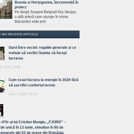
Bosnia și Herțegovina, încremenită în
proiect
Pe lângă Szeged-Belgrad-Niș-Skopje,
o altă arteră care ajunge în inima
Balcanilor este prin
E MAI RECENTE ARTICOLE
Gard între vecini: regulile generale și ce
trebuie să verifici înainte să începi
lucrarea
8, 2026, 10:06
Cum scazi factura la energie în 2026 fără
să sacrifici confortul termic
June 2, 2026, 05:06
 d’Or-ul lui Cristian Mungiu, „FJORD” –
ție unică în 13 iunie, simultan în 90 de
atografe din 52 de orașe din România