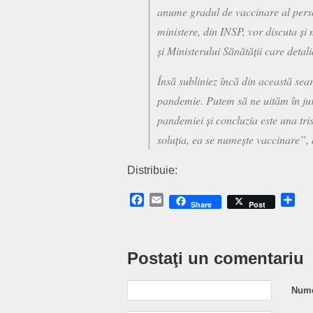
anume gradul de vaccinare al persona
ministere, din INSP, vor discuta și
și Ministerului Sănătății care detali
Însă subliniez încă din această sea
pandemie. Putem să ne uităm în jur
pandemiei și concluzia este una tri
soluția, ea se numește vaccinare”,
Distribuie:
Facebook
Email
Sh
Share
Post
Postaţi un comentariu
Nume