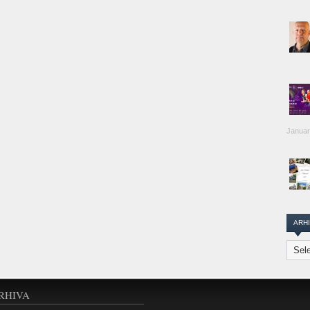
Januar
ARH
Arhiva
Transi
Repor
RHIVA