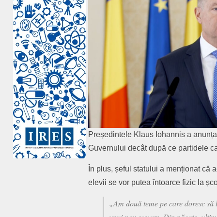
Președintele Klaus Iohannis a anunța
Guvernului decât după ce partidele ca
În plus, șeful statului a menționat că 
elevii se vor putea întoarce fizic la șc
„Am două teme pe care doresc să le
unui nou guvern. Din păcate, ultim