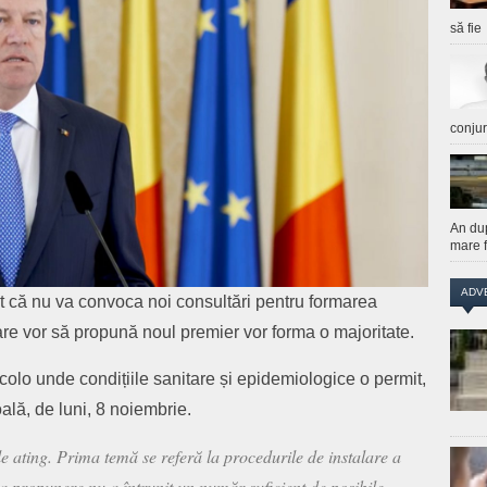
să fie
conju
An du
mare f
ADV
t că nu va convoca noi consultări pentru formarea
re vor să propună noul premier vor forma o majoritate.
acolo unde condițiile sanitare și epidemiologice o permit,
oală, de luni, 8 noiembrie.
 ating. Prima temă se referă la procedurile de instalare a
a propunere nu a întrunit un număr suficient de posibile