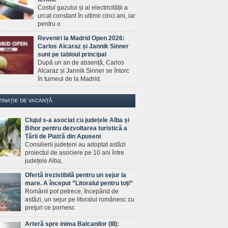
Costul gazului și al electricității a
urcat constant în ultimii cinci ani, iar
pentru o
Reveniri la Madrid Open 2026:
Carlos Alcaraz și Jannik Sinner
sunt pe tabloul principal
După un an de absență, Carlos
Alcaraz și Jannik Sinner se întorc
în turneul de la Madrid.
TINAȚIE DE VACANȚĂ
Clujul s-a asociat cu județele Alba și
Bihor pentru dezvoltarea turistică a
Țării de Piatră din Apuseni
Consilierii județeni au adoptat astăzi
proiectul de asociere pe 10 ani între
județele Alba,
Ofertă irezistibilă pentru un sejur la
mare. A început ”Litoralul pentru toți”
Românii pot petrece, începând de
astăzi, un sejur pe litoralul românesc cu
preţuri ce pornesc
Arteră spre inima Balcanilor (III):