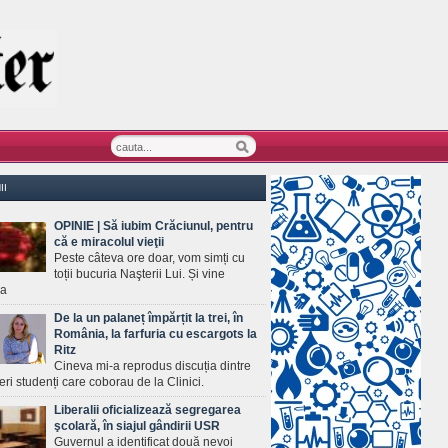
II
OPINIE | Să iubim Crăciunul, pentru
că e miracolul vieţii
Peste câteva ore doar, vom simți cu
toții bucuria Naşterii Lui. Și vine
ea
De la un palaneț împărțit la trei, în
România, la farfuria cu escargots la
Ritz
Cineva mi-a reprodus discuția dintre
ineri studenți care coborau de la Clinici.
Liberalii oficializează segregarea
şcolară, în siajul gândirii USR
Guvernul a identificat două nevoi