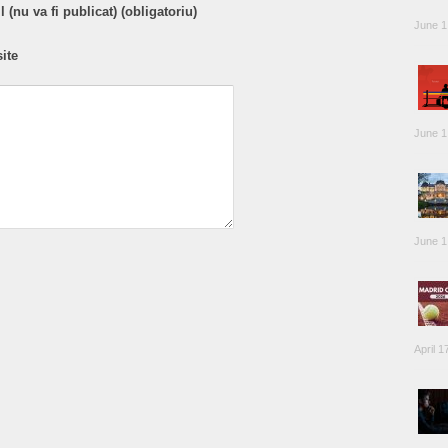
 (nu va fi publicat) (obligatoriu)
June 1
ite
June 1
June 1
April 1