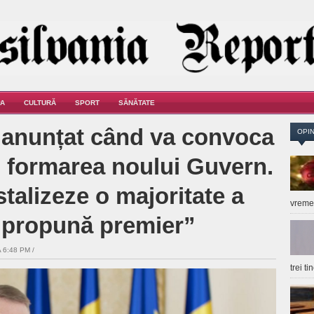
A
CULTURĂ
SPORT
SĂNĂTATE
 anunțat când va convoca
OPIN
u formarea noului Guvern.
stalizeze o majoritate a
vrem
ă propună premier”
 6:48 PM /
trei t