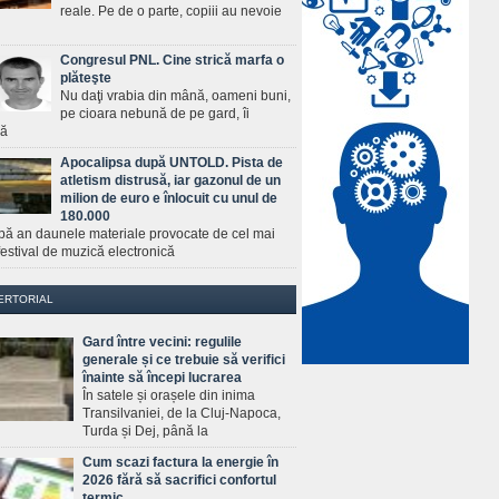
reale. Pe de o parte, copiii au nevoie
Congresul PNL. Cine strică marfa o
plăteşte
Nu daţi vrabia din mână, oameni buni,
pe cioara nebună de pe gard, îi
ră
Apocalipsa după UNTOLD. Pista de
atletism distrusă, iar gazonul de un
milion de euro e înlocuit cu unul de
180.000
pă an daunele materiale provocate de cel mai
estival de muzică electronică
ERTORIAL
Gard între vecini: regulile
generale și ce trebuie să verifici
înainte să începi lucrarea
În satele și orașele din inima
Transilvaniei, de la Cluj-Napoca,
Turda și Dej, până la
Cum scazi factura la energie în
2026 fără să sacrifici confortul
termic