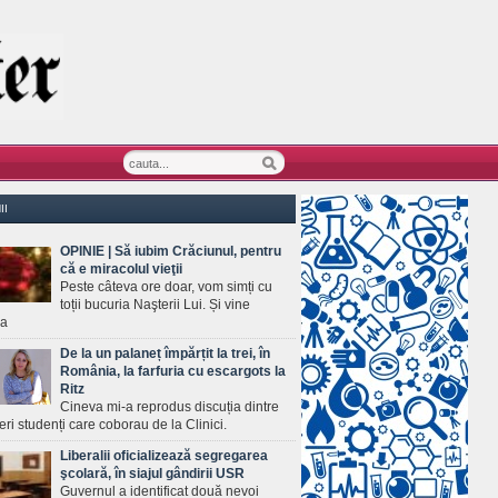
II
OPINIE | Să iubim Crăciunul, pentru
că e miracolul vieţii
Peste câteva ore doar, vom simți cu
toții bucuria Naşterii Lui. Și vine
ea
De la un palaneț împărțit la trei, în
România, la farfuria cu escargots la
Ritz
Cineva mi-a reprodus discuția dintre
ineri studenți care coborau de la Clinici.
Liberalii oficializează segregarea
şcolară, în siajul gândirii USR
Guvernul a identificat două nevoi