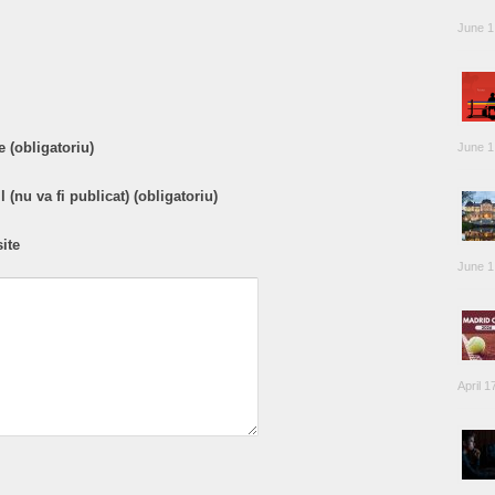
are
June 1
 (obligatoriu)
June 1
 (nu va fi publicat) (obligatoriu)
ite
June 1
April 1