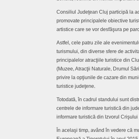
Consiliul Judeţean Cluj participă la a
promovate principalele obiective turis
artistice care se vor desfăşura pe par
Astfel, cele patru zile ale evenimentul
turismului, din diverse sfere de activi
principalelor atracţiile turistice din C
(Muzee, Atracţii Naturale, Drumul Sării,
privire la opţiunile de cazare din mun
turistice judeţene.
Totodată, în cadrul standului sunt dist
centrele de informare turistică din jude
informare turistică din Izvorul Crişului
În acelaşi timp, având în vedere că mu
Europeană a Tineretului în anul 2015,