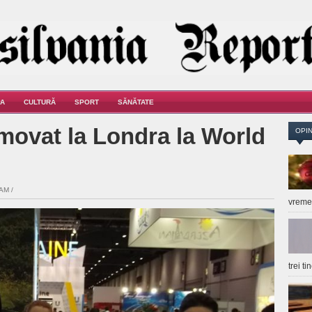
A
CULTURĂ
SPORT
SĂNĂTATE
omovat la Londra la World
OPIN
AM /
vrem
trei t