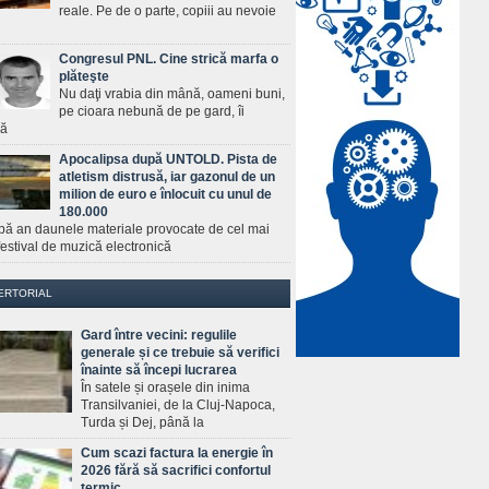
reale. Pe de o parte, copiii au nevoie
Congresul PNL. Cine strică marfa o
plăteşte
Nu daţi vrabia din mână, oameni buni,
pe cioara nebună de pe gard, îi
ră
Apocalipsa după UNTOLD. Pista de
atletism distrusă, iar gazonul de un
milion de euro e înlocuit cu unul de
180.000
pă an daunele materiale provocate de cel mai
estival de muzică electronică
ERTORIAL
Gard între vecini: regulile
generale și ce trebuie să verifici
înainte să începi lucrarea
În satele și orașele din inima
Transilvaniei, de la Cluj-Napoca,
Turda și Dej, până la
Cum scazi factura la energie în
2026 fără să sacrifici confortul
termic