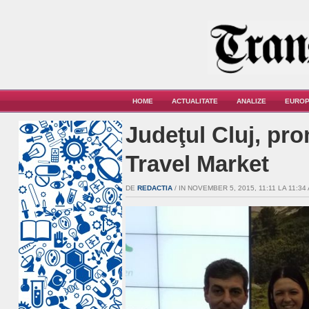
HOME
ACTUALITATE
ANALIZE
EUROP
Judeţul Cluj, pr
Travel Market
DE
REDACTIA
/ IN NOVEMBER 5, 2015, 11:11 LA 11:34 