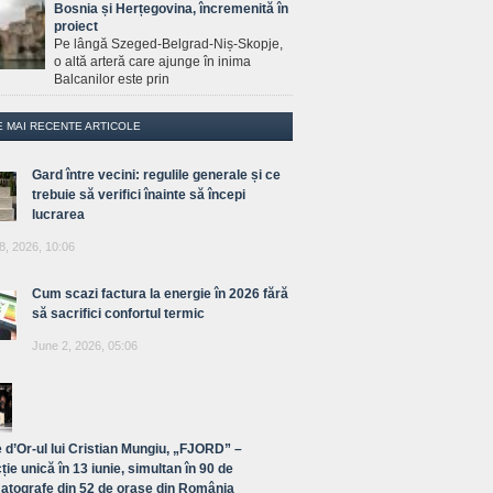
Bosnia și Herțegovina, încremenită în
proiect
Pe lângă Szeged-Belgrad-Niș-Skopje,
o altă arteră care ajunge în inima
Balcanilor este prin
E MAI RECENTE ARTICOLE
Gard între vecini: regulile generale și ce
trebuie să verifici înainte să începi
lucrarea
8, 2026, 10:06
Cum scazi factura la energie în 2026 fără
să sacrifici confortul termic
June 2, 2026, 05:06
 d’Or-ul lui Cristian Mungiu, „FJORD” –
ție unică în 13 iunie, simultan în 90 de
atografe din 52 de orașe din România