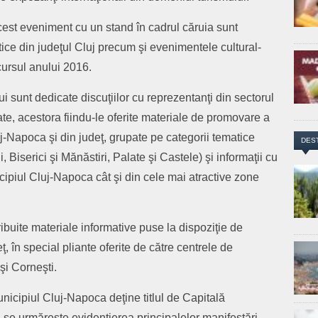
cest eveniment cu un stand în cadrul căruia sunt
tice din judeţul Cluj precum şi evenimentele cultural-
cursul anului 2016.
ui sunt dedicate discuţiilor cu reprezentanţi din sectorul
tate, acestora fiindu-le oferite materiale de promovare a
luj-Napoca şi din judeţ, grupate pe categorii tematice
DES
 Biserici şi Mănăstiri, Palate şi Castele) şi informaţii cu
icipiul Cluj-Napoca cât şi din cele mai atractive zone
ribuite materiale informative puse la dispoziţie de
ţ, în special pliante oferite de către centrele de
 şi Corneşti.
nicipiul Cluj-Napoca deţine titlul de Capitală
 se urmăreşte evidenţierea principalelor manifestări