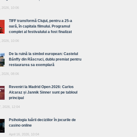
, 2026, 10:06
TIFF transformă Clujul, pentru a 25-a
oară, în capitala filmului. Programul
complet al festivalului a fost finalizat
, 2026, 10:06
De la ruină la simbol european: Castelul
Bánffy din Răscruci, dublu premiat pentru
restaurarea sa exemplară
, 2026, 08:06
Reveniri la Madrid Open 2026: Carlos
Alcaraz și Jannik Sinner sunt pe tabloul
principal
7, 2026, 12:04
Psihologia luării deciziilor în jocurile de
casino online
April 16, 2026, 10:04