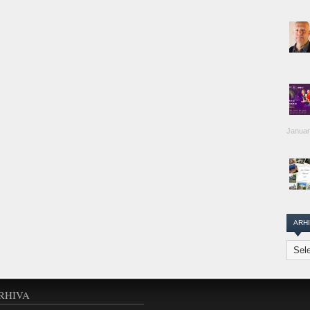
Januar
ARH
Arhiva
Transi
Repor
RHIVA