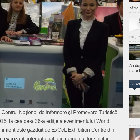
să fie
conju
An du
mare f
ADV
l Centrul Naţional de Informare şi Promovare Turistică,
015, la cea de-a 36-a ediţie a evenimentului World
eniment este găzduit de ExCeL Exhibition Centre din
 expozanţi internaţionali din domeniul turismului.