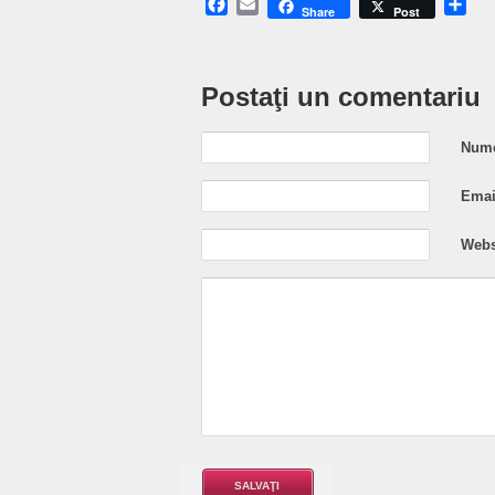
Facebook
Email
Sh
Share
Post
Postaţi un comentariu
Nume
Email
Webs