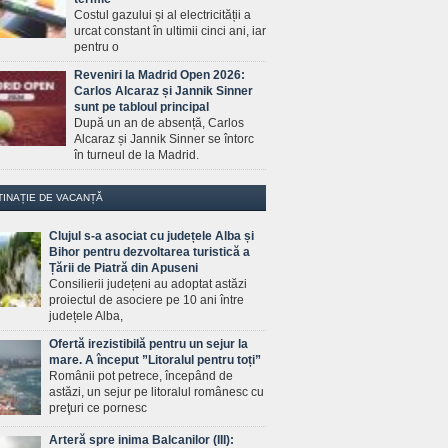
Costul gazului și al electricității a
urcat constant în ultimii cinci ani, iar
pentru o
Reveniri la Madrid Open 2026:
Carlos Alcaraz și Jannik Sinner
sunt pe tabloul principal
După un an de absență, Carlos
Alcaraz și Jannik Sinner se întorc
în turneul de la Madrid.
TINAȚIE DE VACANȚĂ
Clujul s-a asociat cu județele Alba și
Bihor pentru dezvoltarea turistică a
Țării de Piatră din Apuseni
Consilierii județeni au adoptat astăzi
proiectul de asociere pe 10 ani între
județele Alba,
Ofertă irezistibilă pentru un sejur la
mare. A început ”Litoralul pentru toți”
Românii pot petrece, începând de
astăzi, un sejur pe litoralul românesc cu
preţuri ce pornesc
Arteră spre inima Balcanilor (III):