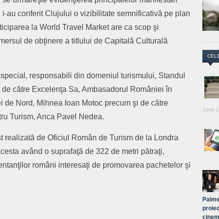
i i-au conferit Clujului o vizibilitate semnificativă pe plan
rticiparea la World Travel Market are ca scop şi
mersul de obţinere a titlului de Capitală Culturală
CEL
în special, responsabili din domeniul turismului, Standul
tat de către Excelenţa Sa, Ambasadorul României în
ndei de Nord, Mihnea Ioan Motoc precum şi de către
June 1
ntru Turism, Anca Pavel Nedea.
t realizată de Oficiul Român de Turism de la Londra
cesta având o suprafaţă de 322 de metri pătraţi,
zentanţilor români interesaţi de promovarea pachetelor şi
Palme
proiec
cinem