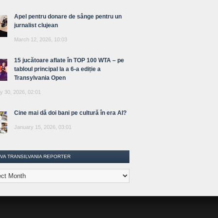
Apel pentru donare de sânge pentru un
jurnalist clujean
March 12, 2026, 10:03
15 jucătoare aflate în TOP 100 WTA – pe
tabloul principal la a 6-a ediție a
Transylvania Open
y 30, 2026, 02:01
Cine mai dă doi bani pe cultură în era AI?
January 15, 2026, 03:01
IVA TRANSILVANIA REPORTER
lvania
ter