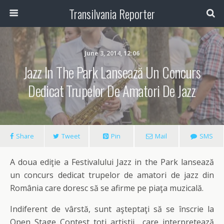
Transilvania Reporter
June 3, 2014, 12:06
Jazz In The Park Lansează Un Concurs
Dedicat Trupelor De Amatori De Jazz
Share
Tweet
Pin
Mail
SMS
A doua ediţie a Festivalului Jazz in the Park lansează
un concurs dedicat trupelor de amatori de jazz din
România care doresc să se afirme pe piaţa muzicală.
Indiferent de vârstă, sunt aşteptaţi să se înscrie la
Open Stage Contest toţi artiştii care interpretează