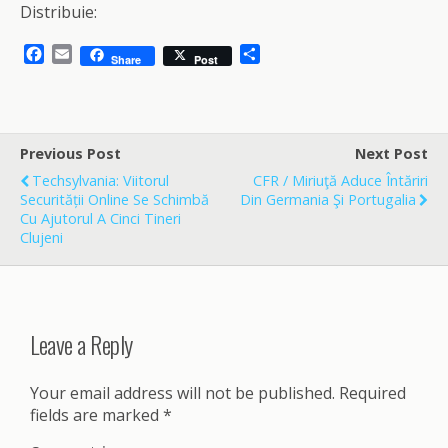
Distribuie:
F
E
S
Share
Post
a
m
h
c
a
a
e
i
r
b
l
e
o
Previous Post
Next Post
o
Techsylvania: Viitorul
CFR / Miriuţă Aduce Întăriri
k
Securității Online Se Schimbă
Din Germania Şi Portugalia
Cu Ajutorul A Cinci Tineri
Clujeni
Leave a Reply
Your email address will not be published.
Required
fields are marked
*