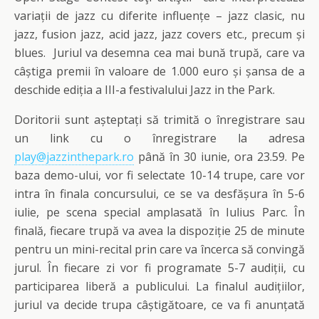
variații de jazz cu diferite influențe – jazz clasic, nu
jazz, fusion jazz, acid jazz, jazz covers etc., precum și
blues. Juriul va desemna cea mai bună trupă, care va
câștiga premii în valoare de 1.000 euro și șansa de a
deschide ediția a III-a festivalului Jazz in the Park.
Doritorii sunt așteptați să trimită o înregistrare sau
un link cu o înregistrare la adresa
play@jazzinthepark.ro
până în 30 iunie, ora 23.59. Pe
baza demo-ului, vor fi selectate 10-14 trupe, care vor
intra în finala concursului, ce se va desfășura în 5-6
iulie, pe scena special amplasată în Iulius Parc. În
finală, fiecare trupă va avea la dispoziție 25 de minute
pentru un mini-recital prin care va încerca să convingă
jurul. În fiecare zi vor fi programate 5-7 audiții, cu
participarea liberă a publicului. La finalul audițiilor,
juriul va decide trupa câștigătoare, ce va fi anunțată