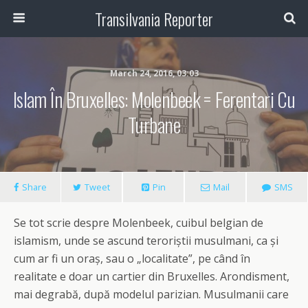
Transilvania Reporter
March 24, 2016, 03:03
Islam În Bruxelles: Molenbeek = Ferentari Cu
Turbane
Share
Tweet
Pin
Mail
SMS
Se tot scrie despre Molenbeek, cuibul belgian de
islamism, unde se ascund teroriștii musulmani, ca și
cum ar fi un oraș, sau o „localitate”, pe când în
realitate e doar un cartier din Bruxelles. Arondisment,
mai degrabă, după modelul parizian. Musulmanii care