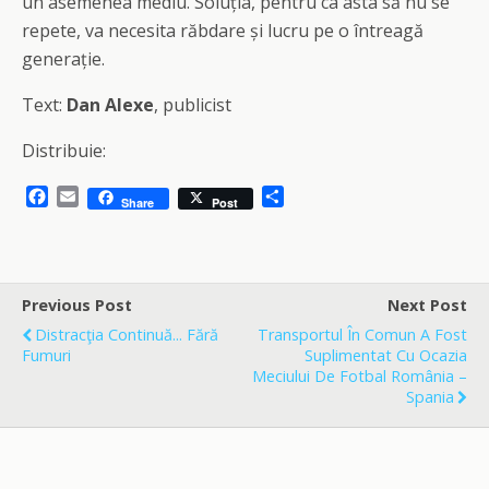
un asemenea mediu. Soluția, pentru ca asta să nu se
repete, va necesita răbdare și lucru pe o întreagă
generație.
Text:
Dan Alexe
, publicist
Distribuie:
F
E
S
Share
Post
a
m
h
c
a
a
e
i
r
b
l
e
o
Previous Post
Next Post
o
Distracţia Continuă... Fără
Transportul În Comun A Fost
k
Fumuri
Suplimentat Cu Ocazia
Meciului De Fotbal România –
Spania