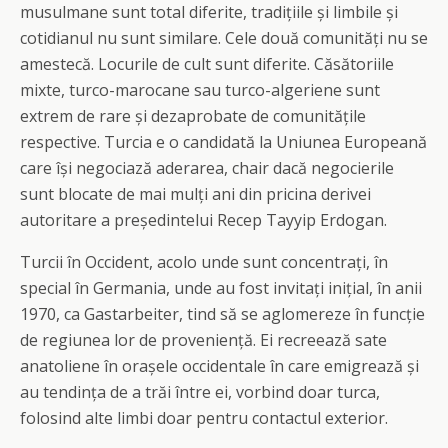
musulmane sunt total diferite, tradițiile și limbile și
cotidianul nu sunt similare. Cele două comunități nu se
amestecă. Locurile de cult sunt diferite. Căsătoriile
mixte, turco-marocane sau turco-algeriene sunt
extrem de rare și dezaprobate de comunitățile
respective. Turcia e o candidată la Uniunea Europeană
care își negociază aderarea, chair dacă negocierile
sunt blocate de mai mulți ani din pricina derivei
autoritare a președintelui Recep Tayyip Erdogan.
Turcii în Occident, acolo unde sunt concentrați, în
special în Germania, unde au fost invitați inițial, în anii
1970, ca Gastarbeiter, tind să se aglomereze în funcție
de regiunea lor de proveniență. Ei recreează sate
anatoliene în orașele occidentale în care emigrează și
au tendința de a trăi între ei, vorbind doar turca,
folosind alte limbi doar pentru contactul exterior.