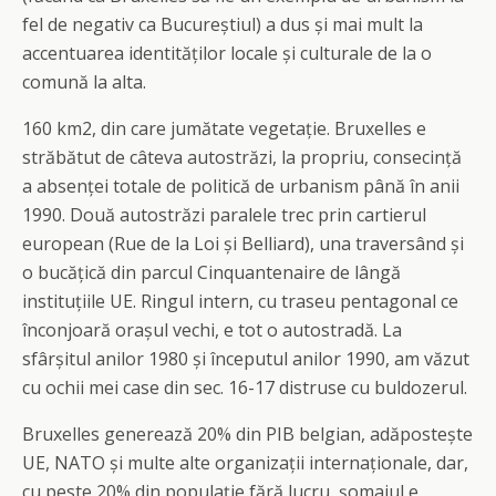
fel de negativ ca Bucureștiul) a dus și mai mult la
accentuarea identităților locale și culturale de la o
comună la alta.
160 km2, din care jumătate vegetație. Bruxelles e
străbătut de câteva autostrăzi, la propriu, consecință
a absenței totale de politică de urbanism până în anii
1990. Două autostrăzi paralele trec prin cartierul
european (Rue de la Loi și Belliard), una traversând și
o bucățică din parcul Cinquantenaire de lângă
instituțiile UE. Ringul intern, cu traseu pentagonal ce
înconjoară orașul vechi, e tot o autostradă. La
sfârșitul anilor 1980 și începutul anilor 1990, am văzut
cu ochii mei case din sec. 16-17 distruse cu buldozerul.
Bruxelles generează 20% din PIB belgian, adăpostește
UE, NATO și multe alte organizații internaționale, dar,
cu peste 20% din populație fără lucru, șomajul e