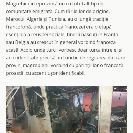
Magrebienii reprezintă un cu totul alt tip de
comunitate emigrată. Cum țările lor de origine,
Marocul, Algeria și Tunisia, au o lungă tradiție
francofonă, unde practica francezei era o etapă
esențială a reușitei sociale, tinerii născuți în Franța
sau Belgia au crescut în general vorbind franceză
acasă. Acolo unde turcii vorbesc doar turca între ei și
au o identitate precisă, în funcție de regiunea din care
provin, magrebienii vorbind cu părinții lor o franceză
proastă, cu accent ușor identificabil.