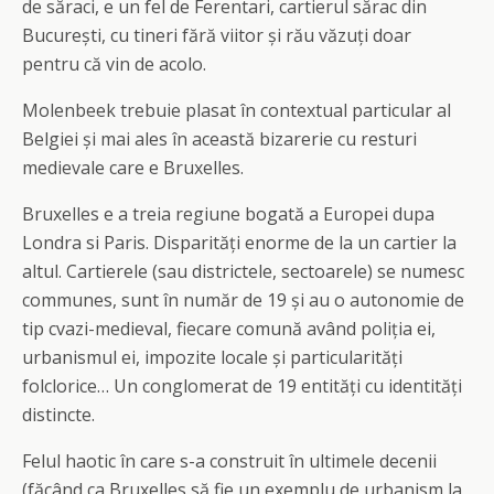
de săraci, e un fel de Ferentari, cartierul sărac din
București, cu tineri fără viitor și rău văzuți doar
pentru că vin de acolo.
Molenbeek trebuie plasat în contextual particular al
Belgiei și mai ales în această bizarerie cu resturi
medievale care e Bruxelles.
Bruxelles e a treia regiune bogată a Europei dupa
Londra si Paris. Disparități enorme de la un cartier la
altul. Cartierele (sau districtele, sectoarele) se numesc
communes, sunt în număr de 19 și au o autonomie de
tip cvazi-medieval, fiecare comună având poliția ei,
urbanismul ei, impozite locale și particularități
folclorice… Un conglomerat de 19 entități cu identități
distincte.
Felul haotic în care s-a construit în ultimele decenii
(făcând ca Bruxelles să fie un exemplu de urbanism la