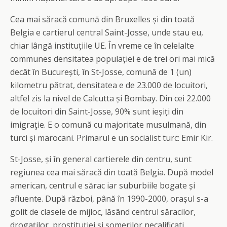
Cea mai săracă comună din Bruxelles și din toată
Belgia e cartierul central Saint-Josse, unde stau eu,
chiar lângă instituțiile UE. În vreme ce în celelalte
communes densitatea populației e de trei ori mai mică
decât în București, în St-Josse, comună de 1 (un)
kilometru pătrat, densitatea e de 23.000 de locuitori,
altfel zis la nivel de Calcutta și Bombay. Din cei 22.000
de locuitori din Saint-Josse, 90% sunt ieșiți din
imigraţie. E o comună cu majoritate musulmană, din
turci și marocani. Primarul e un socialist turc: Emir Kir.
St-Josse, și în general cartierele din centru, sunt
regiunea cea mai săracă din toată Belgia. După model
american, centrul e sărac iar suburbiile bogate și
afluente. După război, până în 1990-2000, orașul s-a
golit de clasele de mijloc, lăsând centrul săracilor,
drogaților, prostituției și șomerilor necalificati