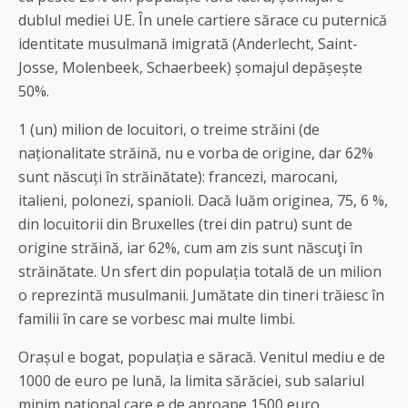
dublul mediei UE. În unele cartiere sărace cu puternică
identitate musulmană imigrată (Anderlecht, Saint-
Josse, Molenbeek, Schaerbeek) șomajul depășește
50%.
1 (un) milion de locuitori, o treime străini (de
naționalitate străină, nu e vorba de origine, dar 62%
sunt născuți în străinătate): francezi, marocani,
italieni, polonezi, spanioli. Dacă luăm originea, 75, 6 %,
din locuitorii din Bruxelles (trei din patru) sunt de
origine străină, iar 62%, cum am zis sunt născuţi în
străinătate. Un sfert din populația totală de un milion
o reprezintă musulmanii. Jumătate din tineri trăiesc în
familii în care se vorbesc mai multe limbi.
Orașul e bogat, populația e săracă. Venitul mediu e de
1000 de euro pe lună, la limita sărăciei, sub salariul
minim național care e de aproape 1500 euro.