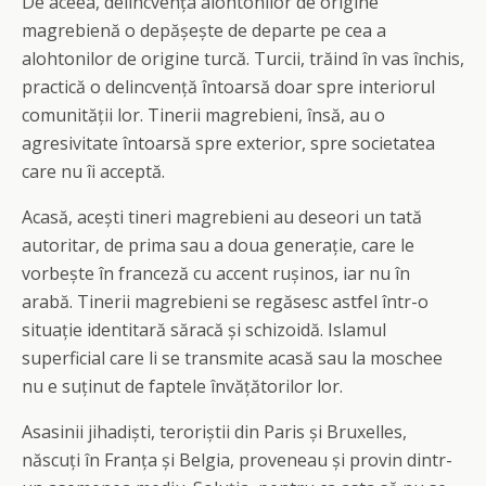
De aceea, delincvența alohtonilor de origine
magrebienă o depășește de departe pe cea a
alohtonilor de origine turcă. Turcii, trăind în vas închis,
practică o delincvență întoarsă doar spre interiorul
comunității lor. Tinerii magrebieni, însă, au o
agresivitate întoarsă spre exterior, spre societatea
care nu îi acceptă.
Acasă, acești tineri magrebieni au deseori un tată
autoritar, de prima sau a doua generație, care le
vorbește în franceză cu accent rușinos, iar nu în
arabă. Tinerii magrebieni se regăsesc astfel într-o
situație identitară săracă și schizoidă. Islamul
superficial care li se transmite acasă sau la moschee
nu e suținut de faptele învățătorilor lor.
Asasinii jihadiști, teroriștii din Paris și Bruxelles,
născuți în Franța și Belgia, proveneau și provin dintr-