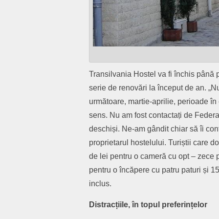
Transilvania Hostel va fi închis până p
serie de renovări la început de an. „
următoare, martie-aprilie, perioade în 
sens. Nu am fost contactați de Federa
deschiși. Ne-am gândit chiar să îi con
proprietarul hostelului. Turiștii care
de lei pentru o cameră cu opt – zece p
pentru o încăpere cu patru paturi și 1
inclus.
Distracțiile, în topul preferințelor