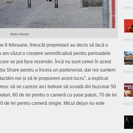
June 1
Retro Hostel
June 1
e 6 februarie, întrucât proprietarii au decis să facă o
Nu am văzut o creștere semnificativă pentru perioadele
care se pot face rezervări. Încă nu sunt cereri în acest
ția Share pentru a înceia un parteneriat, dar noi suntem
June 1
tactăm noi și să le propunem acest lucru”, a explicat
 doresc să se cazeze aici trebuie să scoată din buzunar 50
aturi, 60 de lei pentru o cameră cu șase paturi, 70 de lei
50 de lei pentru cameră single. Micul dejun nu este
April 1