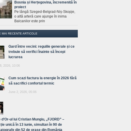
Bosnia și Herțegovina, încremenită în
proiect
Pe lângă Szeged-Belgrad-Niș-Skopje,
o altă arteră care ajunge în inima
Balcanilor este prin
E MAI RECENTE ARTICOLE
Gard între vecini: regulile generale și ce
trebuie să verifici înainte să începi
lucrarea
8, 2026, 10:06
Cum scazi factura la energie în 2026 fără
să sacrifici confortul termic
June 2, 2026, 05:06
 d’Or-ul lui Cristian Mungiu, „FJORD” –
ție unică în 13 iunie, simultan în 90 de
atografe din 52 de orașe din România