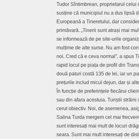
Tudor Sîntimbrean, proprietarul celui
susține că municipiul nu a dus lipsă de 
Europeană a Tineretului, dar conside
primăvară. „Tinerii sunt atrași mai mul
se informează de pe site-urile organiz
mulțime de alte surse. Nu am fost con
noi. Cred că e ceva normal”, a spus Tu
rapid locul pe piața de profil din Tran
două paturi costă 135 de lei, iar un p
prețurile includ micul dejun, dar și alte
În funcție de preferințele fiecărui clie
sau din afara acestuia. Turiștii străini
cerut obiectiv. Noi, de asemenea, asig
Salina Turda mergem cel mai frecvent. Î
sunt interesați mai mult de locuri dră
seara. Sunt mai mult interesați de dist