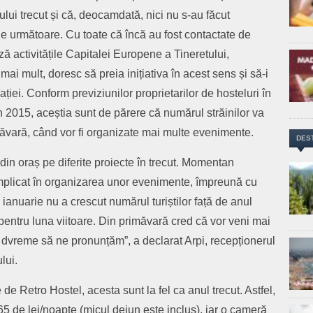
lui trecut și că, deocamdată, nici nu s-au făcut
le următoare. Cu toate că încă au fost contactate de
 activitățile Capitalei Europene a Tineretului,
mai mult, doresc să preia inițiativa în acest sens și să-i
ției. Conform previziunilor proprietarilor de hosteluri în
din 2015, aceștia sunt de părere că numărul străinilor va
ăvară, când vor fi organizate mai multe evenimente.
DES
din oraș pe diferite proiecte în trecut. Momentan
mplicat în organizarea unor evenimente, împreună cu
anuarie nu a crescut numărul turiștilor față de anul
 pentru luna viitoare. Din primăvară cred că vor veni mai
 e dvreme să ne pronunțăm”, a declarat Arpi, recepționerul
lui.
 de Retro Hostel, acesta sunt la fel ca anul trecut. Astfel,
5 de lei/noapte (micul dejun este inclus), iar o cameră