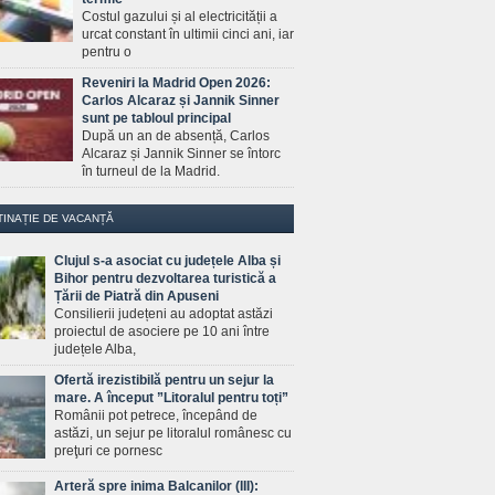
Costul gazului și al electricității a
urcat constant în ultimii cinci ani, iar
pentru o
Reveniri la Madrid Open 2026:
Carlos Alcaraz și Jannik Sinner
sunt pe tabloul principal
După un an de absență, Carlos
Alcaraz și Jannik Sinner se întorc
în turneul de la Madrid.
TINAȚIE DE VACANȚĂ
Clujul s-a asociat cu județele Alba și
Bihor pentru dezvoltarea turistică a
Țării de Piatră din Apuseni
Consilierii județeni au adoptat astăzi
proiectul de asociere pe 10 ani între
județele Alba,
Ofertă irezistibilă pentru un sejur la
mare. A început ”Litoralul pentru toți”
Românii pot petrece, începând de
astăzi, un sejur pe litoralul românesc cu
preţuri ce pornesc
Arteră spre inima Balcanilor (III):