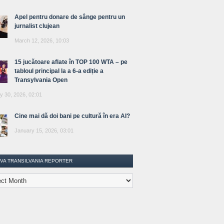
Apel pentru donare de sânge pentru un
jurnalist clujean
March 12, 2026, 10:03
15 jucătoare aflate în TOP 100 WTA – pe
tabloul principal la a 6-a ediție a
Transylvania Open
y 30, 2026, 02:01
Cine mai dă doi bani pe cultură în era AI?
January 15, 2026, 03:01
IVA TRANSILVANIA REPORTER
lvania
ter