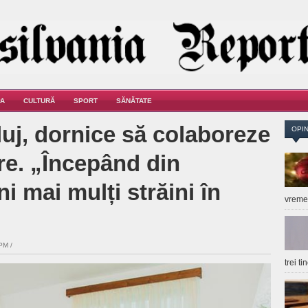
A
CULTURĂ
SPORT
SĂNĂTATE
luj, dornice să colaboreze
OPIN
re. „Începând din
i mai mulți străini în
vrem
PM /
trei t