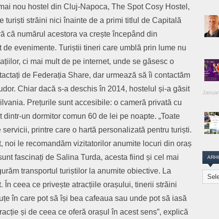
 mai nou hostel din Cluj-Napoca, The Spot Cosy Hostel,
turiști străini nici înainte de a primi titlul de Capitală
ră că numărul acestora va crește începând din
t de evenimente. Turiștii tineri care umblă prin lume nu
ațiilor, ci mai mult de pe internet, unde se găsesc o
tactați de Federația Share, dar urmează să îi contactăm
dor. Chiar dacă s-a deschis în 2014, hostelul și-a găsit
Januar
silvania. Prețurile sunt accesibile: o cameră privată cu
at dintr-un dormitor comun 60 de lei pe noapte. „Toate
 servicii, printre care o hartă personalizată pentru turiști.
nt, noi le recomandăm vizitatorilor anumite locuri din oraș
 sunt fascinați de Salina Turda, acesta fiind și cel mai
ARH
urăm transportul turiștilor la anumite obiective. La
Arhiva
Transi
n ceea ce privește atracțiile orașului, tinerii străini
Repor
guțe în care pot să își bea cafeaua sau unde pot să iasă
racție și de ceea ce oferă orașul în acest sens”, explică