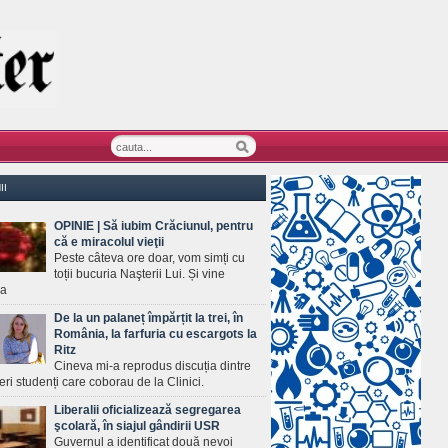
II
OPINIE | Să iubim Crăciunul, pentru
că e miracolul vieţii
Peste câteva ore doar, vom simți cu
toții bucuria Naşterii Lui. Și vine
ea
De la un palaneț împărțit la trei, în
România, la farfuria cu escargots la
Ritz
Cineva mi-a reprodus discuția dintre
ineri studenți care coborau de la Clinici.
Liberalii oficializează segregarea
şcolară, în siajul gândirii USR
Guvernul a identificat două nevoi