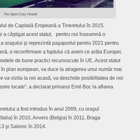
The Spot Cosy Hostel
ulul de Capitală Eropeană a Tineretului în 2015.
 a câştigat acest statut, pentru noi înseamnă o
 oraşului şi reprezintă paşaportul pentru 2021 pentru
ană, o reconfirmare a faptului că avem ce arăta Europei,
odele de bune practici recunoscute în UE. Acest statut
ui în plan european, va duce la atragerea unui număr mai
e va vizita la noi acasă, va deschide posibilitatea de noi
oastre locale”, a declarat primarul Emil Boc la aflarea
etului a fost introdus în anul 2009, cu oraşul
talia) în 2010, Anvers (Belgia) în 2011, Braga
13 şi Salonic în 2014.