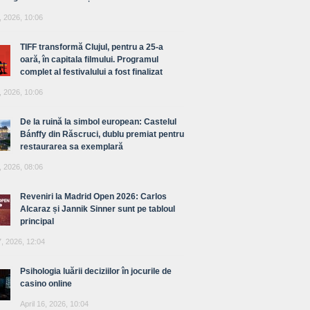
, 2026, 10:06
TIFF transformă Clujul, pentru a 25-a
oară, în capitala filmului. Programul
complet al festivalului a fost finalizat
, 2026, 10:06
De la ruină la simbol european: Castelul
Bánffy din Răscruci, dublu premiat pentru
restaurarea sa exemplară
, 2026, 08:06
Reveniri la Madrid Open 2026: Carlos
Alcaraz și Jannik Sinner sunt pe tabloul
principal
7, 2026, 12:04
Psihologia luării deciziilor în jocurile de
casino online
April 16, 2026, 10:04