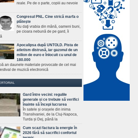
reale. Pe de o parte, copiii au nevoie
Congresul PNL. Cine strică marfa o
plăteşte
Nu daţi vrabia din mână, oameni buni,
pe cioara nebună de pe gard, îi
ră
Apocalipsa după UNTOLD. Pista de
atletism distrusă, iar gazonul de un
milion de euro e înlocuit cu unul de
180.000
pă an daunele materiale provocate de cel mai
estival de muzică electronică
ERTORIAL
Gard între vecini: regulile
generale și ce trebuie să verifici
înainte să începi lucrarea
În satele și orașele din inima
Transilvaniei, de la Cluj-Napoca,
Turda și Dej, până la
Cum scazi factura la energie în
2026 fără să sacrifici confortul
termic