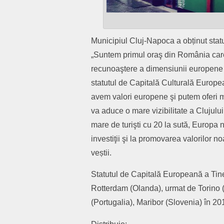
Municipiul Cluj-Napoca a obținut stat
„Suntem primul oraş din România care
recunoaştere a dimensiunii europene a
statutul de Capitală Culturală Europe
avem valori europene şi putem oferi m
va aduce o mare vizibilitate a Clujul
mare de turişti cu 20 la sută, Europa n
investiţii şi la promovarea valorilor n
veștii.
Statutul de Capitală Europeană a Tiner
Rotterdam (Olanda), urmat de Torino (I
(Portugalia), Maribor (Slovenia) în 20