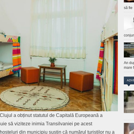
să fie
conju
An du
mare f
ADV
Clujul a obținut statutul de Capitală Europeană a
esuie să viziteze inimia Transilvaniei pe acest
 hosteluri din municipiu susțin că numărul turiștilor nu a