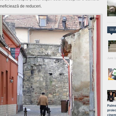
neficiează de reduceri.
CEL
June 1
Palme
proiec
cinem