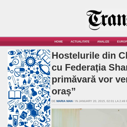
HOME
ACTUALITATE
ANALIZE
EUROP
Hostelurile din C
cu Federația Sha
primăvară vor ven
oraș”
DE
MARIA MAN
/ IN JANUARY 20, 2015, 02:01 LA 2:49 