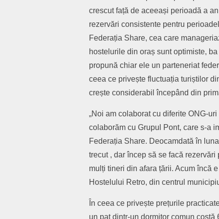
crescut față de aceeași perioadă a anu
rezervări consistente pentru perioade
Federația Share, cea care manageriază
hostelurile din oraș sunt optimiste, ba 
propună chiar ele un parteneriat federa
ceea ce privește fluctuația turiștilor 
crește considerabil începând din prim
„Noi am colaborat cu diferite ONG-uri 
colaborăm cu Grupul Pont, care s-a i
Federația Share. Deocamdată în luna i
trecut , dar încep să se facă rezervări
mulți tineri din afara țării. Acum încă
Hostelului Retro, din centrul municipiu
În ceea ce privește prețurile practicate
un pat dintr-un dormitor comun costă 6