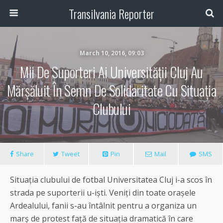
Transilvania Reporter
March 10, 2016, 09:03
Mii De Suporteri Ai Universității Cluj Au
Mărșăluit În Semn De Solidaritate Cu Situația
Clubului
Share
Tweet
Pin
Mail
SMS
Situația clubului de fotbal Universitatea Cluj i-a scos în
strada pe suporterii u-iști. Veniți din toate orașele
Ardealului, fanii s-au întâlnit pentru a organiza un
marș de protest față de situația dramatică în care