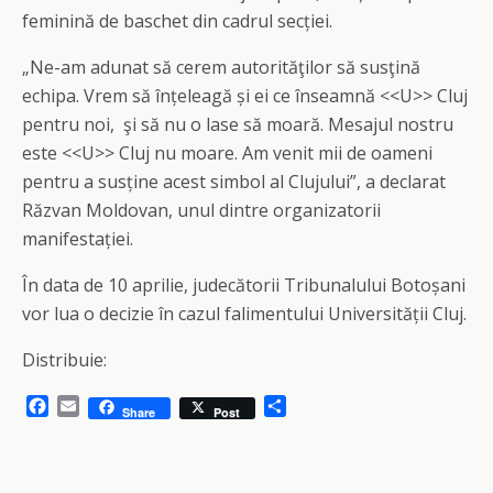
feminină de baschet din cadrul secției.
„Ne-am adunat să cerem autorităţilor să susţină
echipa. Vrem să înțeleagă și ei ce înseamnă <<U>> Cluj
pentru noi, şi să nu o lase să moară. Mesajul nostru
este <<U>> Cluj nu moare. Am venit mii de oameni
pentru a susține acest simbol al Clujului”, a declarat
Răzvan Moldovan, unul dintre organizatorii
manifestației.
În data de 10 aprilie, judecătorii Tribunalului Botoșani
vor lua o decizie în cazul falimentului Universității Cluj.
Distribuie:
F
E
S
Share
Post
a
m
h
c
a
a
e
i
r