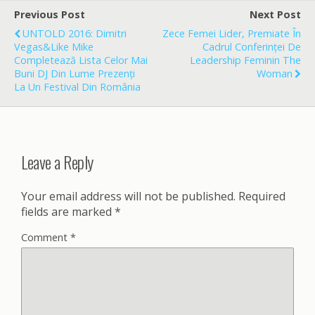
b
l
e
o
Previous Post
Next Post
o
UNTOLD 2016: Dimitri
Zece Femei Lider, Premiate În
k
Vegas&Like Mike
Cadrul Conferinței De
Completează Lista Celor Mai
Leadership Feminin The
Buni DJ Din Lume Prezenți
Woman
La Un Festival Din România
Leave a Reply
Your email address will not be published.
Required
fields are marked
*
Comment
*