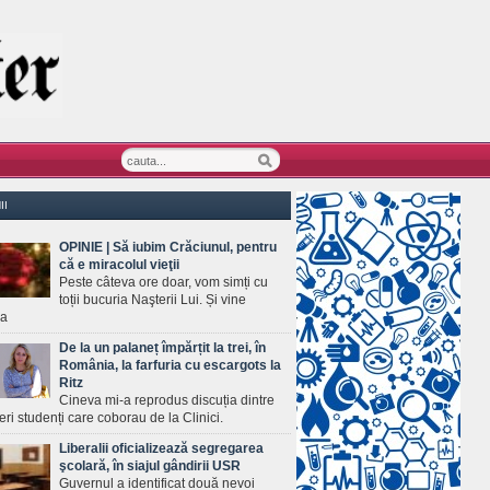
II
OPINIE | Să iubim Crăciunul, pentru
că e miracolul vieţii
Peste câteva ore doar, vom simți cu
toții bucuria Naşterii Lui. Și vine
ea
De la un palaneț împărțit la trei, în
România, la farfuria cu escargots la
Ritz
Cineva mi-a reprodus discuția dintre
ineri studenți care coborau de la Clinici.
Liberalii oficializează segregarea
şcolară, în siajul gândirii USR
Guvernul a identificat două nevoi