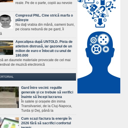
reale. Pe de o parte, copiii au nevoie
Congresul PNL. Cine strică marfa o
plăteşte
Nu daţi vrabia din mână, oameni buni,
pe cioara nebună de pe gard, îi
ră
Apocalipsa după UNTOLD. Pista de
atletism distrusă, iar gazonul de un
milion de euro e înlocuit cu unul de
180.000
pă an daunele materiale provocate de cel mai
estival de muzică electronică
ERTORIAL
Gard între vecini: regulile
generale și ce trebuie să verifici
înainte să începi lucrarea
În satele și orașele din inima
Transilvaniei, de la Cluj-Napoca,
Turda și Dej, până la
Cum scazi factura la energie în
2026 fără să sacrifici confortul
termic