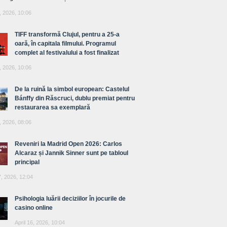
, 2026, 10:06
TIFF transformă Clujul, pentru a 25-a
oară, în capitala filmului. Programul
complet al festivalului a fost finalizat
, 2026, 10:06
De la ruină la simbol european: Castelul
Bánffy din Răscruci, dublu premiat pentru
restaurarea sa exemplară
, 2026, 08:06
Reveniri la Madrid Open 2026: Carlos
Alcaraz și Jannik Sinner sunt pe tabloul
principal
7, 2026, 12:04
Psihologia luării deciziilor în jocurile de
casino online
April 16, 2026, 10:04