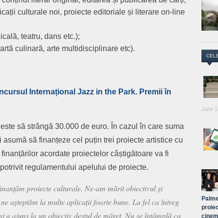
ații culturale noi, proiecte editoriale și literare on-line
cală, teatru, dans etc.);
artă culinară, arte multidisciplinare etc).
CEL
ncursul Internațional Jazz in the Park. Premii în
June 1
 este să strângă 30.000 de euro. În cazul în care suma
i asumă să finanțeze cel puțin trei proiecte artistice cu
inanțărilor acordate proiectelor câștigătoare va fi
potrivit regulamentului apelului de proiecte.
finanțăm proiecte culturale. Ne-am mărit obiectivul și
Palme
e așteptăm la multe aplicații foarte bune. La fel ca întreg
proiec
 și a ajuns la un obiectiv destul de măreț. Nu se întâmplă ca
cinem