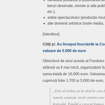
benzi desenate, reviste și alte public
etc.);
artele spectacolului (producție muzi
alte domenii artistice (noile media, 
[/stextbox]
Citiţi şi:
Au început înscrierile la Co
valoare de 5.000 de euro
Obiectivul de anul acesta al Fondului
strânsă va fi mai mică, organizatorii îș
suma totală de 16.000 euro. Valoarea f
cuprinsă între 1.700 și 5.000 de euro, 
„Este al treilea an la rând în care 
sumele asumate, motiv pentru care n
festivalul, Fondul a crescut frumos