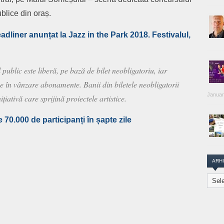
publice din oraș.
adliner anunțat la Jazz in the Park 2018. Festivalul,
 public este liberă, pe bază de bilet neobligatoriu, iar
se în vânzare abonamente. Banii din biletele neobligatorii
Januar
țiativă care sprijină proiectele artistice.
 70.000 de participanți în șapte zile
ARH
are
Arhiva
Transi
Repor