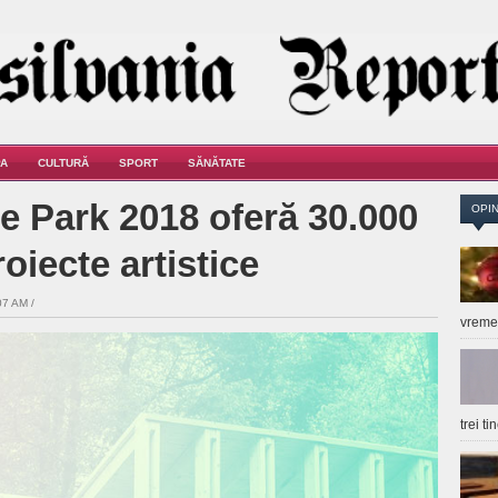
A
CULTURĂ
SPORT
SĂNĂTATE
he Park 2018 oferă 30.000
OPIN
oiecte artistice
7 AM /
vrem
trei t