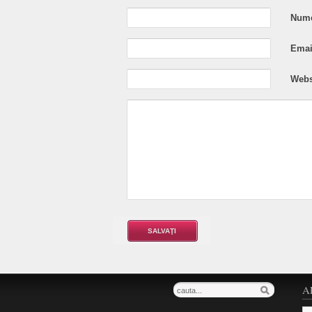
Nume
Email
Webs
A