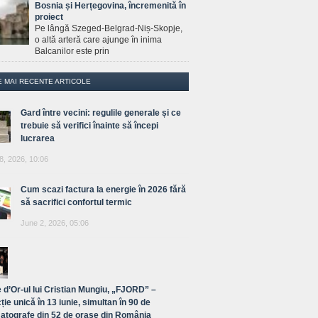
Bosnia și Herțegovina, încremenită în
proiect
Pe lângă Szeged-Belgrad-Niș-Skopje,
o altă arteră care ajunge în inima
Balcanilor este prin
E MAI RECENTE ARTICOLE
Gard între vecini: regulile generale și ce
trebuie să verifici înainte să începi
lucrarea
8, 2026, 10:06
Cum scazi factura la energie în 2026 fără
să sacrifici confortul termic
June 2, 2026, 05:06
 d’Or-ul lui Cristian Mungiu, „FJORD” –
ție unică în 13 iunie, simultan în 90 de
atografe din 52 de orașe din România