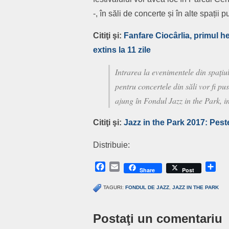
-, în săli de concerte și în alte spații 
Citiţi şi:
Fanfare Ciocârlia, primul he
extins la 11 zile
Intrarea la evenimentele din spațiul
pentru concertele din săli vor fi pu
ajung în Fondul Jazz in the Park, ini
Citiţi şi:
Jazz in the Park 2017: Peste
Distribuie:
Facebook
Email
Sh
Share
Post
TAGURI:
FONDUL DE JAZZ
,
JAZZ IN THE PARK
Postaţi un comentariu