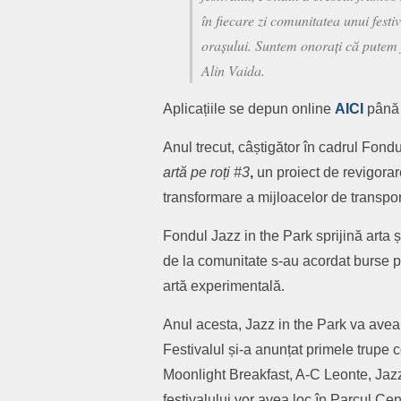
în fiecare zi comunitatea unui fest
orașului. Suntem onorați că putem f
Alin Vaida.
Aplicațiile se depun online
AICI
până 
Anul trecut, câștigător în cadrul Fondu
artă pe roți #3
,
un proiect de revigorare
transformare a mijloacelor de transport
Fondul Jazz in the Park sprijină arta ș
de la comunitate s-au acordat burse pent
artă experimentală.
Anul acesta, Jazz in the Park va avea l
Festivalul și-a anunțat primele trupe 
Moonlight Breakfast, A-C Leonte, Jazz
festivalului vor avea loc în Parcul C