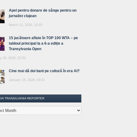
Apel pentru donare de sânge pentru un
jurnalist clujean
March 12, 2026, 10:03
15 jucătoare aflate în TOP 100 WTA – pe
tabloul principal la a 6-a ediție a
Transylvania Open
y 30, 2026, 02:01
Cine mai dă doi bani pe cultură în era AI?
January 15, 2026, 03:01
IVA TRANSILVANIA REPORTER
lvania
ter