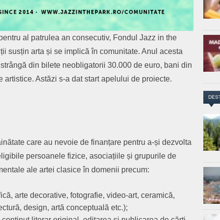
pentru al patrulea an consecutiv, Fondul Jazz in the
ii susțin arta și se implică în comunitate. Anul acesta
ă strângă din bilete neobligatorii 30.000 de euro, bani din
 artistice. Astăzi s-a dat start apelului de proiecte.
DES
trăinătate care au nevoie de finanțare pentru a-și dezvolta
eligibile persoanele fizice, asociațiile și grupurile de
mentale ale artei clasice în domenii precum:
fică, arte decorative, fotografie, video-art, ceramică,
itectură, design, artă conceptuală etc.);
 conținut literar original, editarea și publicarea de cărți,