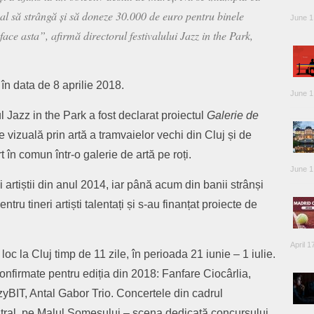
ival să strângă și să doneze 30.000 de euro pentru binele
June 1
ace asta”, afirmă directorul festivalului Jazz in the Park,
în data de 8 aprilie 2018.
June 1
l Jazz in the Park a fost declarat proiectul
Galerie de
 vizuală prin artă a tramvaielor vechi din Cluj și de
 în comun într-o galerie de artă pe roți.
June 1
i artiștii din anul 2014, iar până acum din banii strânși
ru tineri artiști talentați și s-au finanțat proiecte de
April 1
oc la Cluj timp de 11 zile, în perioada 21 iunie – 1 iulie.
confirmate pentru ediția din 2018: Fanfare Ciocârlia,
yBIT, Antal Gabor Trio. Concertele din cadrul
entral, pe Malul Someșului – scena dedicată concursului