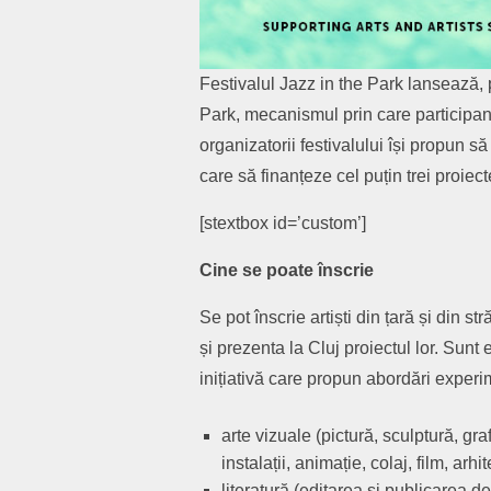
Festivalul Jazz in the Park lansează, 
Park, mecanismul prin care participanț
organizatorii festivalului își propun s
care să finanțeze cel puțin trei proiecte
[stextbox id=’custom’]
Cine se poate înscrie
Se pot înscrie artiști din țară și din s
și prezenta la Cluj proiectul lor. Sunt 
inițiativă care propun abordări experi
arte vizuale (pictură, sculptură, gra
instalații, animație, colaj, film, arh
literatură (editarea și publicarea de