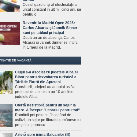
Costul gazului și al electricității a
urcat constant în ultimii cinci ani, iar
pentru o
Reveniri la Madrid Open 2026:
Carlos Alcaraz și Jannik Sinner
sunt pe tabloul principal
După un an de absență, Carlos
Alcaraz și Jannik Sinner se întorc
în turneul de la Madrid.
TINAȚIE DE VACANȚĂ
Clujul s-a asociat cu județele Alba și
Bihor pentru dezvoltarea turistică a
Țării de Piatră din Apuseni
Consilierii județeni au adoptat astăzi
proiectul de asociere pe 10 ani între
județele Alba,
Ofertă irezistibilă pentru un sejur la
mare. A început ”Litoralul pentru toți”
Românii pot petrece, începând de
astăzi, un sejur pe litoralul românesc cu
preţuri ce pornesc
Arteră spre inima Balcanilor (III):