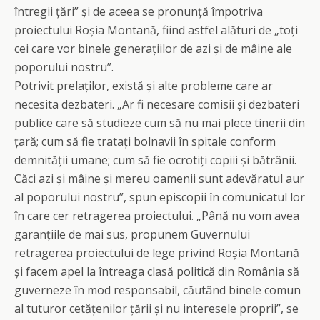
întregii țări” și de aceea se pronunță împotriva
proiectului Roșia Montană, fiind astfel alături de „toți
cei care vor binele generațiilor de azi și de mâine ale
poporului nostru”.
Potrivit prelaților, există și alte probleme care ar
necesita dezbateri. „Ar fi necesare comisii și dezbateri
publice care să studieze cum să nu mai plece tinerii din
țară; cum să fie tratați bolnavii în spitale conform
demnității umane; cum să fie ocrotiți copiii și bătrânii.
Căci azi și mâine și mereu oamenii sunt adevăratul aur
al poporului nostru”, spun episcopii în comunicatul lor
în care cer retragerea proiectului. „Până nu vom avea
garanțiile de mai sus, propunem Guvernului
retragerea proiectului de lege privind Roșia Montană
și facem apel la întreaga clasă politică din România să
guverneze în mod responsabil, căutând binele comun
al tuturor cetățenilor țării și nu interesele proprii”, se