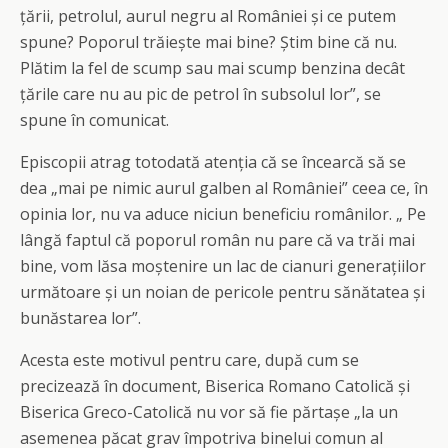
țării, petrolul, aurul negru al României și ce putem
spune? Poporul trăiește mai bine? Știm bine că nu.
Plătim la fel de scump sau mai scump benzina decât
țările care nu au pic de petrol în subsolul lor”, se
spune în comunicat.
Episcopii atrag totodată atenția că se încearcă să se
dea „mai pe nimic aurul galben al României” ceea ce, în
opinia lor, nu va aduce niciun beneficiu românilor. „ Pe
lângă faptul că poporul român nu pare că va trăi mai
bine, vom lăsa moștenire un lac de cianuri generațiilor
următoare și un noian de pericole pentru sănătatea și
bunăstarea lor”.
Acesta este motivul pentru care, după cum se
precizează în document, Biserica Romano Catolică și
Biserica Greco-Catolică nu vor să fie părtașe „la un
asemenea păcat grav împotriva binelui comun al