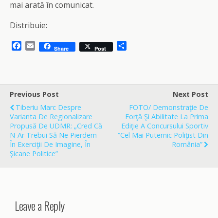
mai arată în comunicat.
Distribuie:
F
E
S
Share
Post
a
m
h
c
a
a
e
i
r
b
l
e
o
Previous Post
Next Post
o
Tiberiu Marc Despre
FOTO/ Demonstraţie De
k
Varianta De Regionalizare
Forţă Şi Abilitate La Prima
Propusă De UDMR: „Cred Că
Ediţie A Concursului Sportiv
N-Ar Trebui Să Ne Pierdem
“Cel Mai Puternic Poliţist Din
În Exerciţii De Imagine, În
România”
Şicane Politice”
Leave a Reply