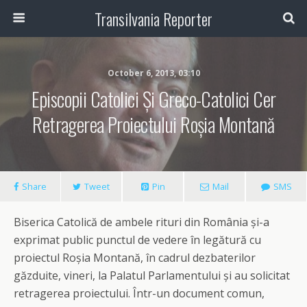
Transilvania Reporter
October 6, 2013, 03:10
Episcopii Catolici Și Greco-Catolici Cer
Retragerea Proiectului Roșia Montană
Share
Tweet
Pin
Mail
SMS
Biserica Catolică de ambele rituri din România și-a
exprimat public punctul de vedere în legătură cu
proiectul Roșia Montană, în cadrul dezbaterilor
găzduite, vineri, la Palatul Parlamentului și au solicitat
retragerea proiectului. Într-un document comun,