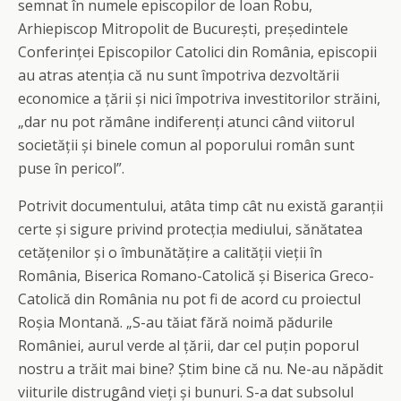
semnat în numele episcopilor de Ioan Robu,
Arhiepiscop Mitropolit de București, președintele
Conferinței Episcopilor Catolici din România, episcopii
au atras atenția că nu sunt împotriva dezvoltării
economice a țării și nici împotriva investitorilor străini,
„dar nu pot rămâne indiferenți atunci când viitorul
societății și binele comun al poporului român sunt
puse în pericol”.
Potrivit documentului, atâta timp cât nu există garanții
certe și sigure privind protecția mediului, sănătatea
cetățenilor și o îmbunătățire a calității vieții în
România, Biserica Romano-Catolică și Biserica Greco-
Catolică din România nu pot fi de acord cu proiectul
Roșia Montană. „S-au tăiat fără noimă pădurile
României, aurul verde al țării, dar cel puțin poporul
nostru a trăit mai bine? Știm bine că nu. Ne-au năpădit
viiturile distrugând vieți și bunuri. S-a dat subsolul