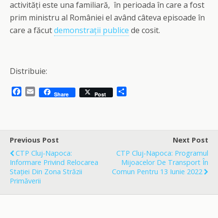
activități este una familiară, în perioada în care a fost
prim ministru al României el având câteva episoade în
care a făcut
demonstrații publice
de cosit.
Distribuie:
F
E
S
Share
Post
a
m
h
c
a
a
e
i
r
b
l
e
o
Previous Post
Next Post
o
CTP Cluj-Napoca:
CTP Cluj-Napoca: Programul
k
Informare Privind Relocarea
Mijoacelor De Transport În
Stației Din Zona Străzii
Comun Pentru 13 Iunie 2022
Primăverii