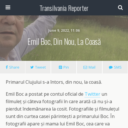
Transilvania Reporter
June 9, 2022, 11:06
Emil Boc, Din Nou, La Coasă
Share
Tweet
Pin
Mail
SMS
Primarul Clujului s-a întors, din nou, la coasă.
Emil Boc a postat pe contul oficial de
Twitter
un
filmuleț și câteva fotografii în care arată că nu și-a
pierdut îndemânarea la cosit. Fotografiile și filmulețul
sunt din curtea casei părintești a primarului Boc. În
fotografii apare și mama lui Emil Boc, cea care va