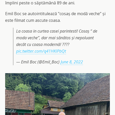
împlini peste o săptămână 89 de ani.
Emil Boc se autointitulează ”cosaș de modă veche” și
este filmat cum ascute coasa.
La coasa in curtea casei parintesti! Cosaș “ de
moda veche”, dar mai sănătos și nepoluant
decât cu coasa modernă! ????
pic.twitter.com/q41HKlPbQt
— Emil Boc (@Emil_Boc)
June 8, 2022