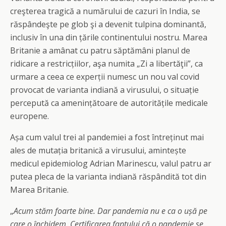
creşterea tragică a numărului de cazuri în India, se
răspândeşte pe glob şi a devenit tulpina dominantă,
inclusiv în una din țările continentului nostru. Marea
Britanie a amânat cu patru săptămâni planul de
ridicare a restricțiilor, aşa numita „Zi a libertăţii”, ca
urmare a ceea ce experții numesc un nou val covid
provocat de varianta indiană a virusului, o situație
percepută ca amenințătoare de autoritățile medicale
europene.
Așa cum valul trei al pandemiei a fost întreținut mai
ales de mutația britanică a virusului, amintește
medicul epidemiolog Adrian Marinescu, valul patru ar
putea pleca de la varianta indiană răspândită tot din
Marea Britanie.
„
Acum stăm foarte bine. Dar pandemia nu e ca o ușă pe
care o închidem. Certificarea faptului că o pandemie se