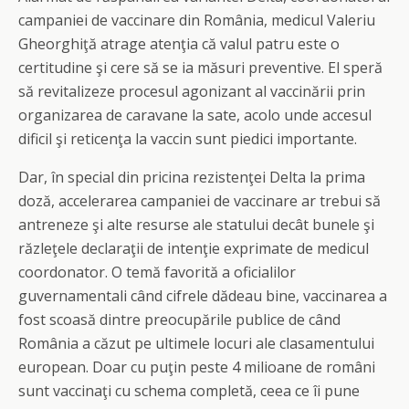
campaniei de vaccinare din România, medicul Valeriu
Gheorghiţă atrage atenţia că valul patru este o
certitudine şi cere să se ia măsuri preventive. El speră
să revitalizeze procesul agonizant al vaccinării prin
organizarea de caravane la sate, acolo unde accesul
dificil şi reticenţa la vaccin sunt piedici importante.
Dar, în special din pricina rezistenţei Delta la prima
doză, accelerarea campaniei de vaccinare ar trebui să
antreneze şi alte resurse ale statului decât bunele şi
răzleţele declaraţii de intenţie exprimate de medicul
coordonator. O temă favorită a oficialilor
guvernamentali când cifrele dădeau bine, vaccinarea a
fost scoasă dintre preocupările publice de când
România a căzut pe ultimele locuri ale clasamentului
european. Doar cu puţin peste 4 milioane de români
sunt vaccinaţi cu schema completă, ceea ce îi pune