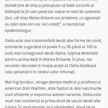
închide ține de timp și presupune că toate lucrurile se
întâmplă la fel cam peste tot, măcar la nivel de continent.
Deci, cât timp Marea Britanie are probleme, cu siguranță
nu stăm bine nici noi, nici ceilalți”,
a menţionat
epidemiologul.
Delta este mai transmisibilă decât alte forme de covid,
estimările sugerând că poate fi cu 30 până la 100 la
sută mai contagioasă decât Alpha, tulpina detectată
pentru prima dată în Marea Britanie. În plus, noi
cercetări derulate în Scoția arată că Delta dublează
rata spitalizării în rândul celor infectați.
Mai îngrijorător, atrage atenţia medicul şi profesorul
american Bob Wachter, este faptul că, deși vaccinurile
sunt eficiente și împotriva acestei variante, Delta este
mult mai rezistentă la prima doză de vaccin decât alte
tulpini. În mod normal, la o săptămână, două de la