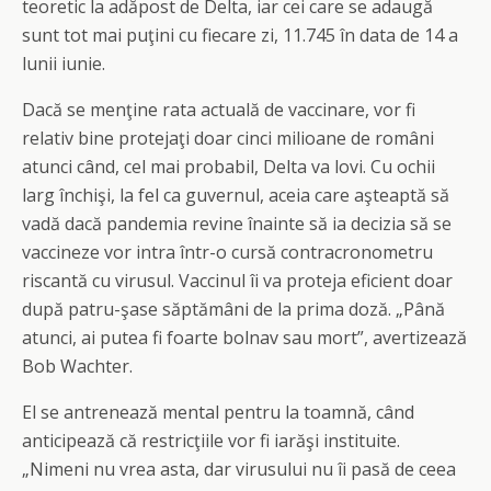
teoretic la adăpost de Delta, iar cei care se adaugă
sunt tot mai puţini cu fiecare zi, 11.745 în data de 14 a
lunii iunie.
Dacă se menţine rata actuală de vaccinare, vor fi
relativ bine protejaţi doar cinci milioane de români
atunci când, cel mai probabil, Delta va lovi. Cu ochii
larg închişi, la fel ca guvernul, aceia care aşteaptă să
vadă dacă pandemia revine înainte să ia decizia să se
vaccineze vor intra într-o cursă contracronometru
riscantă cu virusul. Vaccinul îi va proteja eficient doar
după patru-şase săptămâni de la prima doză. „Până
atunci, ai putea fi foarte bolnav sau mort”, avertizează
Bob Wachter.
El se antrenează mental pentru la toamnă, când
anticipează că restricţiile vor fi iarăşi instituite.
„Nimeni nu vrea asta, dar virusului nu îi pasă de ceea