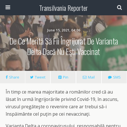
Transilvania Reporter
June 15, 2021, 04:06
De Ce Merită Să Fii Îngrijorat De Varianta
Delta Dacă Nu Eşti Vaccinat
Share
Tweet
Pin
Mail
SMS
În timp ce marea majoritate a românilor cred că au
lăsat în urmă îngrijorările privind Covid-19, în ascuns,
virusul pregăteşte o revenire care ar trebui să-i
înspăimânte cel puţin pe cei nevaccinaţi.
Varianta Delta a coronavirusului, responsabilă pentru