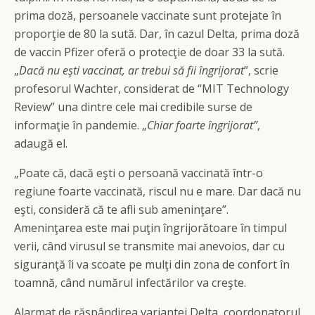
prima doză, persoanele vaccinate sunt protejate în
proporţie de 80 la sută. Dar, în cazul Delta, prima doză
de vaccin Pfizer oferă o protecţie de doar 33 la sută.
„
Dacă nu eşti vaccinat, ar trebui să fii îngrijorat
”, scrie
profesorul Wachter, considerat de “MIT Technology
Review” una dintre cele mai credibile surse de
informaţie în pandemie. „
Chiar foarte îngrijorat”
,
adaugă el.
„Poate că, dacă eşti o persoană vaccinată într-o
regiune foarte vaccinată, riscul nu e mare. Dar dacă nu
eşti, consideră că te afli sub ameninţare”.
Ameninţarea este mai puţin îngrijorătoare în timpul
verii, când virusul se transmite mai anevoios, dar cu
siguranţă îi va scoate pe mulţi din zona de confort în
toamnă, când numărul infectărilor va creşte.
Alarmat de răspândirea variantei Delta, coordonatorul