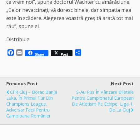
ce vrem noi”, spune doctorul Wachter cu amărăciune.
„Celor nevaccinaţi, vă doresc binele, dar simpatia mea
este în scădere. Alegerea voastră greşită arată tot mai
rău”, spune el.
Distribuie:
F
E
S
Share
Post
a
m
h
c
a
a
e
i
r
b
l
e
o
Previous Post
Next Post
o
CFR Cluj – Borac Banja
S-Au Pus În Vânzare Biletele
k
Luka, În Primul Tur Din
Pentru Campionatul European
Champions League.
De Atletism Pe Echipe, Liga 1,
Adversar Facil Pentru
De La Cluj
Campioana României