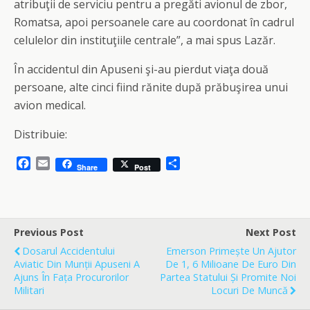
atribuţii de serviciu pentru a pregăti avionul de zbor,
Romatsa, apoi persoanele care au coordonat în cadrul
celulelor din instituţiile centrale”, a mai spus Lazăr.
În accidentul din Apuseni şi-au pierdut viaţa două
persoane, alte cinci fiind rănite după prăbuşirea unui
avion medical.
Distribuie:
F
E
S
Share
Post
a
m
h
c
a
a
e
i
r
b
l
e
o
Previous Post
Next Post
o
Dosarul Accidentului
Emerson Primește Un Ajutor
k
Aviatic Din Munții Apuseni A
De 1, 6 Milioane De Euro Din
Ajuns În Fața Procurorilor
Partea Statului Și Promite Noi
Militari
Locuri De Muncă