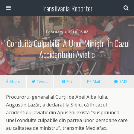
Transilvania Reporter
February 4, 2014, 05:02
“Conduită Culpabilă” A Unor Miniştri În Cazul
Accidentului Aviatic
Share
Tweet
Pin
Mail
SMS
Procurorul general al Curţii de Apel Alba Iulia,
Augustin Lazăr, a declarat la Sibiu, că în cazul
accidentului aviatic din Apuseni există “suspiciunea
unei conduite culpabile din partea unor persoane care
au calitatea de ministru”, transmite Mediafax.