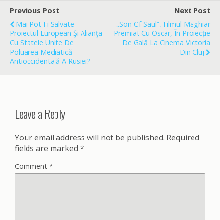
b
l
e
o
Previous Post
Next Post
o
Mai Pot Fi Salvate
„Son Of Saul”, Filmul Maghiar
k
Proiectul European Şi Alianţa
Premiat Cu Oscar, În Proiecție
Cu Statele Unite De
De Gală La Cinema Victoria
Poluarea Mediatică
Din Cluj
Antioccidentală A Rusiei?
Leave a Reply
Your email address will not be published.
Required
fields are marked
*
Comment
*