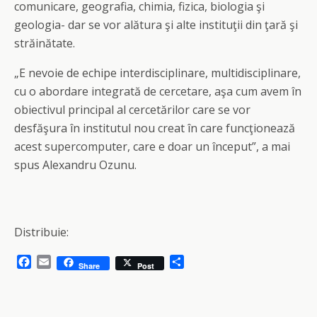
comunicare, geografia, chimia, fizica, biologia şi
geologia- dar se vor alătura şi alte instituţii din ţară şi
străinătate.
„E nevoie de echipe interdisciplinare, multidisciplinare,
cu o abordare integrată de cercetare, aşa cum avem în
obiectivul principal al cercetărilor care se vor
desfăşura în institutul nou creat în care funcţionează
acest supercomputer, care e doar un început”, a mai
spus Alexandru Ozunu.
Distribuie:
F
E
S
Share
Post
a
m
h
c
a
a
e
i
r