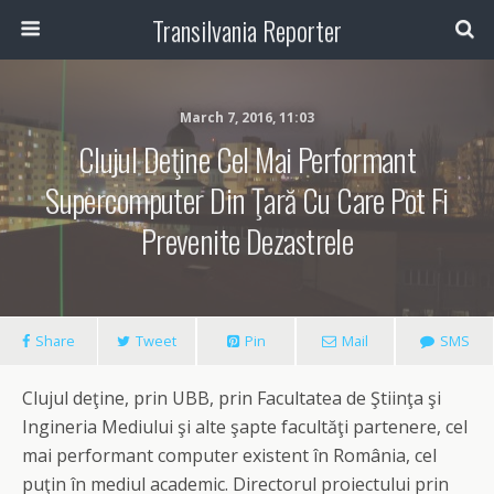
Transilvania Reporter
March 7, 2016, 11:03
Clujul Deţine Cel Mai Performant
Supercomputer Din Ţară Cu Care Pot Fi
Prevenite Dezastrele
Share
Tweet
Pin
Mail
SMS
Clujul deţine, prin UBB, prin Facultatea de Ştiinţa şi
Ingineria Mediului şi alte şapte facultăţi partenere, cel
mai performant computer existent în România, cel
puţin în mediul academic. Directorul proiectului prin