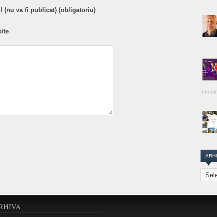
 (nu va fi publicat) (obligatoriu)
ite
Januar
ARH
Arhiva
Transi
Repor
RHIVA