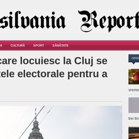
A
CULTURĂ
SPORT
SĂNĂTATE
care locuiesc la Cluj se
OPIN
tele electorale pentru a
vrem
trei t