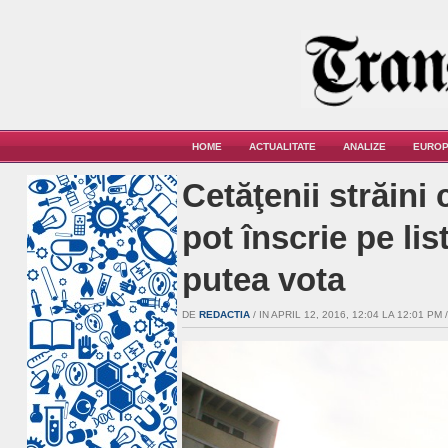
HOME
ACTUALITATE
ANALIZE
EUROP
Cetăţenii străini 
pot înscrie pe lis
putea vota
DE
REDACTIA
/ IN APRIL 12, 2016, 12:04 LA 12:01 PM /