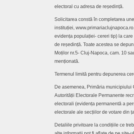
electoral cu adresa de reședință.
Solicitarea constă în completarea unei 
instituției, www.primariaclujnapoca.ro
evidența populației- cereri tip) la car
de reședință. Toate acestea se depun 
Moților nr.5- Cluj-Napoca, cam. 10 sau
menționată.
Termenul limită pentru depunerea cere
De asemenea, Primăria municipiului C
Autorității Electorale Permanente recr
electorali (evidența permanentă a pers
electorale ale secțiilor de votare din ța
Detaliile privitoare la condițiile ce tre
alte informații pot fi aflate de pe site