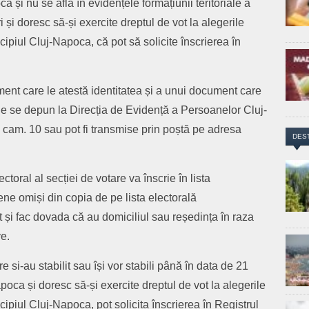
 și nu se află în evidențele formațiunii teritoriale a
 și doresc să-și exercite dreptul de vot la alegerile
ipiul Cluj-Napoca, că pot să solicite înscrierea în
ent care le atestă identitatea și a unui document care
ile se depun la Direcția de Evidență a Persoanelor Cluj-
 cam. 10 sau pot fi transmise prin poștă pe adresa
DES
ectoral al secției de votare va înscrie în lista
ne omiși din copia de pe lista electorală
 și fac dovada că au domiciliul sau reședința în raza
ve.
e si-au stabilit sau își vor stabili până în data de 21
poca și doresc să-și exercite dreptul de vot la alegerile
ipiul Cluj-Napoca, pot solicita înscrierea în Registrul