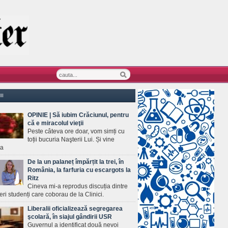
II
OPINIE | Să iubim Crăciunul, pentru
că e miracolul vieţii
Peste câteva ore doar, vom simți cu
toții bucuria Naşterii Lui. Și vine
ea
De la un palaneț împărțit la trei, în
România, la farfuria cu escargots la
Ritz
Cineva mi-a reprodus discuția dintre
ineri studenți care coborau de la Clinici.
Liberalii oficializează segregarea
şcolară, în siajul gândirii USR
Guvernul a identificat două nevoi