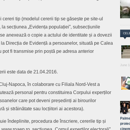
cereri tip (modelul cererii tip se găsește pe site-ul
, la secțiunea „Evidența populației”, subsecțiunile
CEL
e se anexează o copie a actului de identitate și a dovezii
la Direcția de Evidență a persoanelor, situată pe Calea
 pot fi transmise prin poștă pe adresa anterior
June 1
rii este data de 21.04.2016.
luj-Napoca, în colaborare cu Filiala Nord-Vest a
utează personal pentru constituirea Corpului experților
oanelor care pot deveni președinți ai birourilor
ră și străinătate sau locțiitori ai acestora).
Palme
buie îndeplinite, procedura de înscriere, cererile tip și
proiec
cinem
-ul www.roaep.ro, secțiunea „Corpul experților electorali”