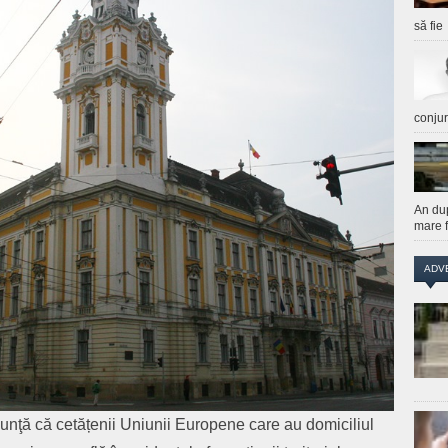
să fie
conju
An du
mare f
ADV
unţă că cetățenii Uniunii Europene care au domiciliul