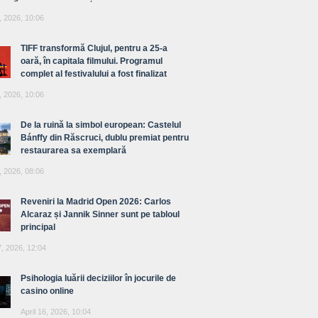
, 2026, 10:06
TIFF transformă Clujul, pentru a 25-a
oară, în capitala filmului. Programul
complet al festivalului a fost finalizat
, 2026, 10:06
De la ruină la simbol european: Castelul
Bánffy din Răscruci, dublu premiat pentru
restaurarea sa exemplară
, 2026, 08:06
Reveniri la Madrid Open 2026: Carlos
Alcaraz și Jannik Sinner sunt pe tabloul
principal
7, 2026, 12:04
Psihologia luării deciziilor în jocurile de
casino online
April 16, 2026, 10:04