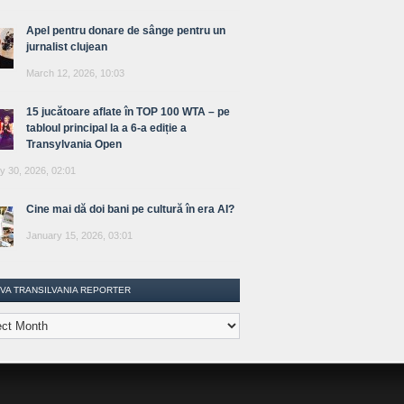
Apel pentru donare de sânge pentru un
jurnalist clujean
March 12, 2026, 10:03
15 jucătoare aflate în TOP 100 WTA – pe
tabloul principal la a 6-a ediție a
Transylvania Open
y 30, 2026, 02:01
Cine mai dă doi bani pe cultură în era AI?
January 15, 2026, 03:01
IVA TRANSILVANIA REPORTER
lvania
ter