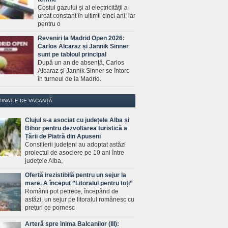
Costul gazului și al electricității a
urcat constant în ultimii cinci ani, iar
pentru o
Reveniri la Madrid Open 2026:
Carlos Alcaraz și Jannik Sinner
sunt pe tabloul principal
După un an de absență, Carlos
Alcaraz și Jannik Sinner se întorc
în turneul de la Madrid.
TINAȚIE DE VACANȚĂ
Clujul s-a asociat cu județele Alba și
Bihor pentru dezvoltarea turistică a
Țării de Piatră din Apuseni
Consilierii județeni au adoptat astăzi
proiectul de asociere pe 10 ani între
județele Alba,
Ofertă irezistibilă pentru un sejur la
mare. A început ”Litoralul pentru toți”
Românii pot petrece, începând de
astăzi, un sejur pe litoralul românesc cu
preţuri ce pornesc
Arteră spre inima Balcanilor (III):