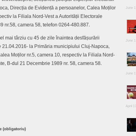
oca, Direcția de Evidență a persoanelor, Calea Moților
June 1
ctiv la Filiala Nord-Vest a Autorității Electorale
 nr.58, camera 58, telefon 0264-480.887.
el mai târziu cu 45 de zile înaintea desfășurării
June 1
 de 21.04.2016- la Primăria municipiului Cluj-Napoca,
lea Moților nr.5, camera 10, respectiv la Filiala Nord-
nte, B-dul 21 Decembrie 1989 nr. 58, camera 58.
June 1
are
April 1
 (obligatoriu)