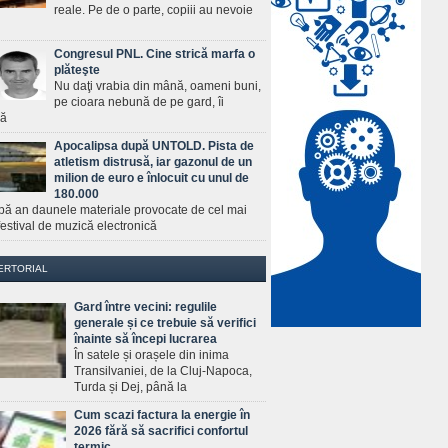
reale. Pe de o parte, copiii au nevoie
Congresul PNL. Cine strică marfa o
plăteşte
Nu daţi vrabia din mână, oameni buni,
pe cioara nebună de pe gard, îi
ră
Apocalipsa după UNTOLD. Pista de
atletism distrusă, iar gazonul de un
milion de euro e înlocuit cu unul de
180.000
pă an daunele materiale provocate de cel mai
estival de muzică electronică
ERTORIAL
Gard între vecini: regulile
generale și ce trebuie să verifici
înainte să începi lucrarea
În satele și orașele din inima
Transilvaniei, de la Cluj-Napoca,
Turda și Dej, până la
Cum scazi factura la energie în
2026 fără să sacrifici confortul
termic