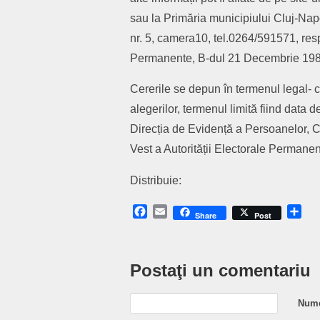
sau la Primăria municipiului Cluj-Nap
nr. 5, camera10, tel.0264/591571, respe
Permanente, B-dul 21 Decembrie 1989
Cererile se depun în termenul legal- c
alegerilor, termenul limită fiind data
Direcția de Evidență a Persoanelor, Ca
Vest a Autorității Electorale Permane
Distribuie:
Facebook
Email
Sh
Share
Post
Postaţi un comentariu
Nume