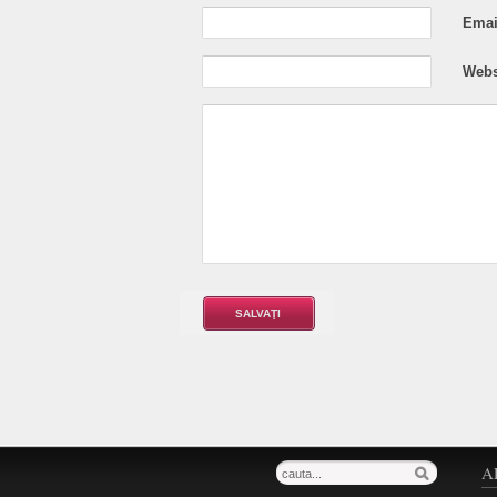
Email
Webs
A