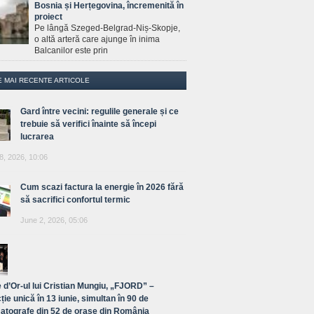
Bosnia și Herțegovina, încremenită în
proiect
Pe lângă Szeged-Belgrad-Niș-Skopje,
o altă arteră care ajunge în inima
Balcanilor este prin
E MAI RECENTE ARTICOLE
Gard între vecini: regulile generale și ce
trebuie să verifici înainte să începi
lucrarea
8, 2026, 10:06
Cum scazi factura la energie în 2026 fără
să sacrifici confortul termic
June 2, 2026, 05:06
 d’Or-ul lui Cristian Mungiu, „FJORD” –
ție unică în 13 iunie, simultan în 90 de
atografe din 52 de orașe din România