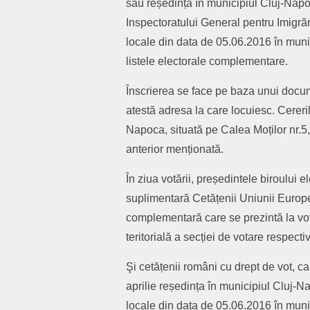
sau reședința în municipiul Cluj-Napoca
Inspectoratului General pentru Imigrări
locale din data de 05.06.2016 în munic
listele electorale complementare.
Înscrierea se face pe baza unui docum
atestă adresa la care locuiesc. Cerer
Napoca, situată pe Calea Moților nr.5,
anterior menționată.
În ziua votării, președintele biroului el
suplimentară Cetățenii Uniunii Europe
complementară care se prezintă la vot
teritorială a secției de votare respecti
Şi cetățenii români cu drept de vot, car
aprilie reședința în municipiul Cluj-Na
locale din data de 05.06.2016 în munic