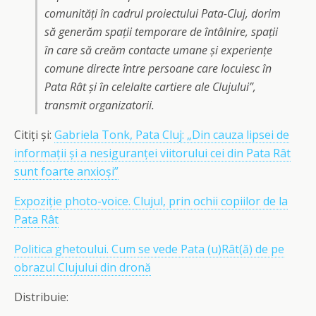
comunități în cadrul proiectului Pata-Cluj, dorim
să generăm spații temporare de întâlnire, spații
în care să creăm contacte umane și experiențe
comune directe între persoane care locuiesc în
Pata Rât și în celelalte cartiere ale Clujului”,
transmit organizatorii.
Citiți și:
Gabriela Tonk, Pata Cluj: „Din cauza lipsei de
informații și a nesiguranței viitorului cei din Pata Rât
sunt foarte anxioși”
Expoziție photo-voice. Clujul, prin ochii copiilor de la
Pata Rât
Politica ghetoului. Cum se vede Pata (u)Rât(ă) de pe
obrazul Clujului din dronă
Distribuie: