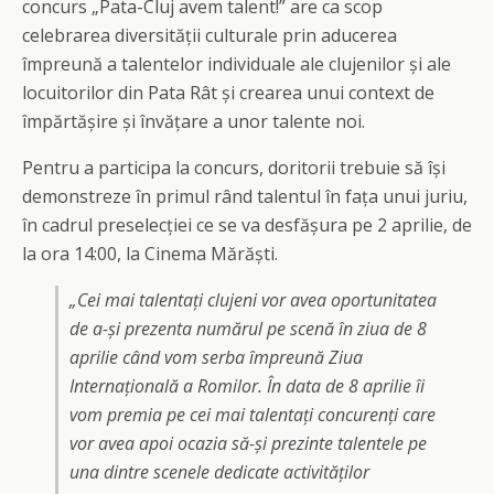
concurs „Pata-Cluj avem talent!” are ca scop
celebrarea diversității culturale prin aducerea
împreună a talentelor individuale ale clujenilor și ale
locuitorilor din Pata Rât și crearea unui context de
împărtășire și învățare a unor talente noi.
Pentru a participa la concurs, doritorii trebuie să își
demonstreze în primul rând talentul în fața unui juriu,
în cadrul preselecției ce se va desfășura pe 2 aprilie, de
la ora 14:00, la Cinema Mărăști.
„Cei mai talentați clujeni vor avea oportunitatea
de a-și prezenta numărul pe scenă în ziua de 8
aprilie când vom serba împreună Ziua
Internațională a Romilor. În data de 8 aprilie îi
vom premia pe cei mai talentați concurenți care
vor avea apoi ocazia să-și prezinte talentele pe
una dintre scenele dedicate activităților