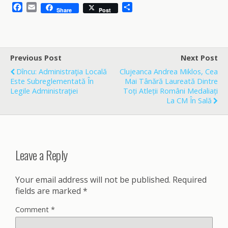
F
E
S
Share
Post
a
m
h
c
a
a
e
i
r
b
l
e
o
Previous Post
Next Post
o
Dîncu: Administraţia Locală
Clujeanca Andrea Miklos, Cea
k
Este Subreglementată În
Mai Tânără Laureată Dintre
Legile Administraţiei
Toți Atleții Români Medaliați
La CM În Sală
Leave a Reply
Your email address will not be published.
Required
fields are marked
*
Comment
*