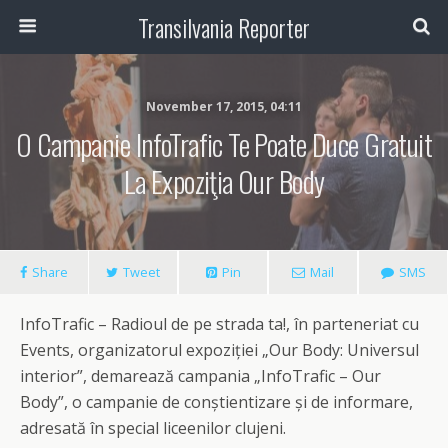
Transilvania Reporter
November 17, 2015, 04:11
O Campanie InfoTrafic Te Poate Duce Gratuit
La Expoziţia Our Body
Share
Tweet
Pin
Mail
SMS
InfoTrafic – Radioul de pe strada ta!, în parteneriat cu
Events, organizatorul expoziţiei „Our Body: Universul
interior”, demarează campania „InfoTrafic – Our
Body”, o campanie de conştientizare şi de informare,
adresată în special liceenilor clujeni.