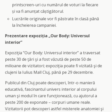
printscreen-uri cu numărul de voturi la fiecare
şi va fi anunţat câştigătorul.
Lucrările originale vor fi păstrate în clasă până
la încheierea campaniei.
Prezentare expoziţia „Our Body: Universul
interior”
Expoziţia “Our Body: Universul interior” a traversat
peste 30 de ţări şi a fost văzută de peste 50 de
milioane de vizitatori; expoziţia poate fi vizitată şi de
clujeni la Iulius Mall Cluj, până pe
29 dece
mbrie.
P
ublicul din Cluj poate descoperi, într-o manieră
educativă, fascinantul univers interior al corpului
uman şi modul în care funcţionează, cu ajutorul a
peste 200 de exponate – corpuri umane reale.
Vizitatorii pot descoperi astfel misterele anatomiei şi