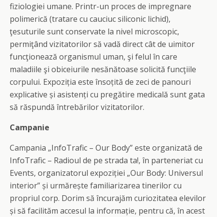
fiziologiei umane. Printr-un proces de impregnare
polimerică (tratare cu cauciuc siliconic lichid),
ţesuturile sunt conservate la nivel microscopic,
permiţând vizitatorilor să vadă direct cât de uimitor
funcţionează organismul uman, şi felul în care
maladiile şi obiceiurile nesănătoase solicită funcţiile
corpului. Expozi
ţ
ia este înso
ţ
ită de zeci de panouri
explicative
ş
i asisten
ţ
i cu pregătire medicală
sunt gata
să
răspund
ă
întrebărilor vizitatorilor.
Campanie
Campania „InfoTrafic – Our Body” este organizată de
InfoTrafic – Radioul de pe strada ta!, în parteneriat cu
Events, organizatorul expoziţiei „Our Body: Universul
interior” şi urmăreşte familiarizarea tinerilor cu
propriul corp. Dorim să încurajăm curiozitatea elevilor
şi să facilităm accesul la informaţie, pentru că, în acest