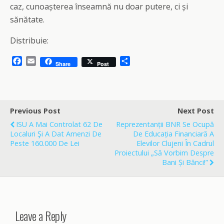
caz, cunoaşterea înseamnă nu doar putere, ci şi
sănătate.
Distribuie:
F
E
S
Share
Post
a
m
h
c
a
a
e
i
r
b
l
e
o
Previous Post
Next Post
o
ISU A Mai Controlat 62 De
Reprezentanții BNR Se Ocupă
k
Localuri Şi A Dat Amenzi De
De Educația Financiară A
Peste 160.000 De Lei
Elevilor Clujeni În Cadrul
Proiectului „Să Vorbim Despre
Bani Și Bănci!”
Leave a Reply