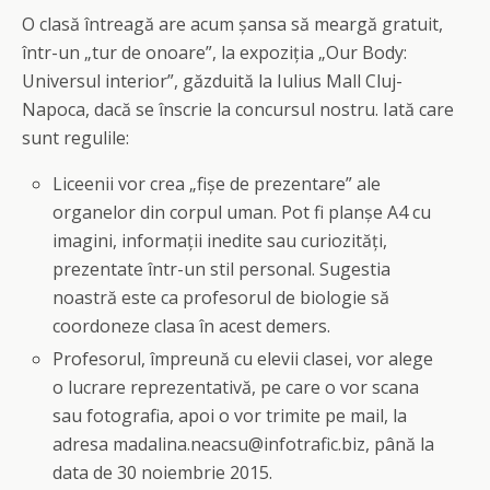
O clasă întreagă are acum şansa să meargă gratuit,
într-un „tur de onoare”, la expoziţia „Our Body:
Universul interior”, găzduită la Iulius Mall Cluj-
Napoca, dacă se înscrie la concursul nostru. Iată care
sunt regulile:
Liceenii vor crea „fişe de prezentare” ale
organelor din corpul uman. Pot fi planşe A4 cu
imagini, informaţii inedite sau curiozităţi,
prezentate într-un stil personal. Sugestia
noastră este ca profesorul de biologie să
coordoneze clasa în acest demers.
Profesorul, împreună cu elevii clasei, vor alege
o lucrare reprezentativă, pe care o vor scana
sau fotografia, apoi o vor trimite pe mail, la
adresa madalina.neacsu
@
infotrafic.biz, până la
data de 30 noiembrie 2015.