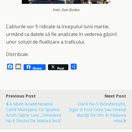
Foto: Dan Bodea
Cablurile vor fi ridicate la începutul lunii martie,
urmând ca datele să fie analizate în vederea găsirii
unor soluții de fluidizare a traficului.
Distribuie:
F
E
S
Share
Post
a
m
h
c
a
a
e
i
r
b
l
e
o
Previous Post
Next Post
o
A Murit Academicianul
Dacă Nu-S Extratereştrii,
k
Camil Mureşanu. Ce Spunea
Sigur A Fost Ceva Sau Cineva!
Acum Șapte Luni: „omenirea
Bucăţi De Om În Pădurea
Nu E Destul De Matură Încă”
Hoia