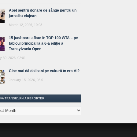
Apel pentru donare de sânge pentru un
jurnalist clujean
March 12, 2026, 10:03
15 jucătoare aflate în TOP 100 WTA – pe
tabloul principal la a 6-a ediție a
Transylvania Open
y 30, 2026, 02:01
Cine mai dă doi bani pe cultură în era AI?
January 15, 2026, 03:01
IVA TRANSILVANIA REPORTER
lvania
ter