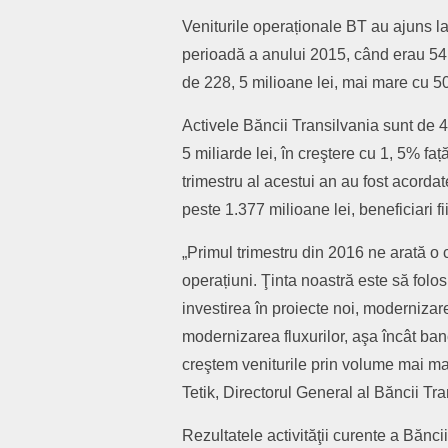
Veniturile operaționale BT au ajuns la
perioadă a anului 2015, când erau 541,
de 228, 5 milioane lei, mai mare cu 5
Activele Băncii Transilvania sunt de 46
5 miliarde lei, în creştere cu 1, 5% faț
trimestru al acestui an au fost acorda
peste 1.377 milioane lei, beneficiari f
„Primul trimestru din 2016 ne arată o 
operațiuni. Ţinta noastră este să folos
investirea în proiecte noi, modernizarea
modernizarea fluxurilor, aşa încât b
creştem veniturile prin volume mai mari
Tetik, Directorul General al Băncii Tra
Rezultatele activităţii curente a Bănci