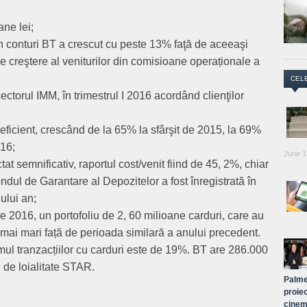
ane lei;
n conturi BT a crescut cu peste 13% faţă de aceeaşi
de creştere al veniturilor din comisioane operaționale a
CEL
ctorul IMM, în trimestrul I 2016 acordând clienţilor
eficient, crescând de la 65% la sfârşit de 2015, la 69%
016
;
June 1
at semnificativ, raportul cost/venit fiind de 45, 2%, chiar
ndul de Garantare al Depozitelor a fost înregistrată în
gului an;
e 2016, un portofoliu de 2, 60 milioane carduri, care au
mai mari față de perioada similară a anului precedent.
mul tranzacțiilor cu carduri este de 19%. BT are 286.000
l de loialitate STAR.
Palme
proiec
cinem