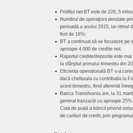
Profitul net BT este de 228, 5 milio
Numărul de operaţiuni derulate pri
perioadă a anului 2015, iar ritmul 
fost de 16%;
BT a continuat să se focuseze pe se
aproape 4.000 de credite noi;
Raportul credite/depozite este mai 
la sfârşitul primului trimestru din 2
Eficiența operațională BT s-a corect
dacă cheltuiala cu contribuția la Fo
acest trimestru, fiind aferentă între
Banca Transilvania are, la 31 marti
generat tranzacții cu aproape 25% 
Cota de piață a băncii privind volu
de carduri de credit, prin programu