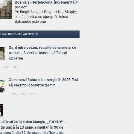
Bosnia și Herțegovina, încremenită în
proiect
Pe lângă Szeged-Belgrad-Niș-Skopje,
o altă arteră care ajunge în inima
Balcanilor este prin
E MAI RECENTE ARTICOLE
Gard între vecini: regulile generale și ce
trebuie să verifici înainte să începi
lucrarea
8, 2026, 10:06
Cum scazi factura la energie în 2026 fără
să sacrifici confortul termic
June 2, 2026, 05:06
 d’Or-ul lui Cristian Mungiu, „FJORD” –
ție unică în 13 iunie, simultan în 90 de
atografe din 52 de orașe din România