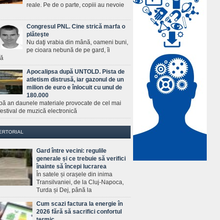
reale. Pe de o parte, copiii au nevoie
Congresul PNL. Cine strică marfa o
plăteşte
Nu daţi vrabia din mână, oameni buni,
pe cioara nebună de pe gard, îi
ră
Apocalipsa după UNTOLD. Pista de
atletism distrusă, iar gazonul de un
milion de euro e înlocuit cu unul de
180.000
pă an daunele materiale provocate de cel mai
estival de muzică electronică
ERTORIAL
Gard între vecini: regulile
generale și ce trebuie să verifici
înainte să începi lucrarea
În satele și orașele din inima
Transilvaniei, de la Cluj-Napoca,
Turda și Dej, până la
Cum scazi factura la energie în
2026 fără să sacrifici confortul
termic