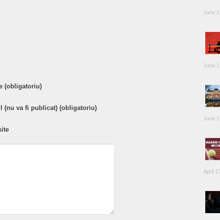
June 1
are
June 1
 (obligatoriu)
 (nu va fi publicat) (obligatoriu)
June 1
ite
April 1