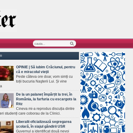
II
OPINIE | Să iubim Crăciunul, pentru
că e miracolul vieţii
Peste câteva ore doar, vom simți cu
toții bucuria Naşterii Lui. Și vine
ea
De la un palaneț împărțit la trei, în
România, la farfuria cu escargots la
Ritz
Cineva mi-a reprodus discuția dintre
ineri studenți care coborau de la Clinici.
Liberalii oficializează segregarea
şcolară, în siajul gândirii USR
Guvernul a identificat două nevoi