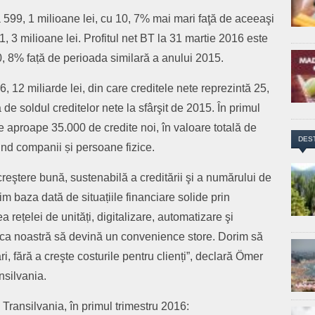
 599, 1 milioane lei, cu 10, 7% mai mari faţă de aceeaşi
 3 milioane lei. Profitul net BT la 31 martie 2016 este
0, 8% față de perioada similară a anului 2015.
, 12 miliarde lei, din care creditele nete reprezintă 25,
ă de soldul creditelor nete la sfârşit de 2015. Î
n primul
te aproape 35.000 de credite noi, în valoare totală de
DES
iind companii și persoane fizice.
creştere bună, sustenabilă a creditării şi a numărului de
im baza dată de situațiile financiare solide prin
 rețelei de unități, digitalizare, automatizare şi
anca noastră să devină un convenience store. Dorim să
, fără a creşte costurile pentru clienți”, declară Ömer
nsilvania.
i Transilvania, în primul trimestru 2016: