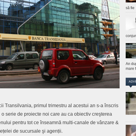
să fie
conju
An du
mare f
ADV
i Transilvania, primul trimestru al acestui an s-a înscris
u o serie de proiecte noi care au ca obiectiv creşterea
renului pentru tot ce înseamnă multi-canale de vânzare &
ețelei de sucursale şi agenții.