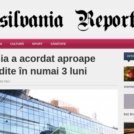
A
CULTURĂ
SPORT
SĂNĂTATE
ia a acordat aproape
OPIN
dite în numai 3 luni
:59 PM /
vrem
trei t