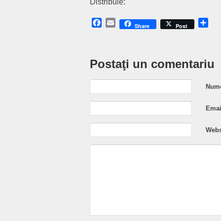
Distribuie:
Facebook
Email
Sh
Share
Post
Postaţi un comentariu
Nume
Email
Webs