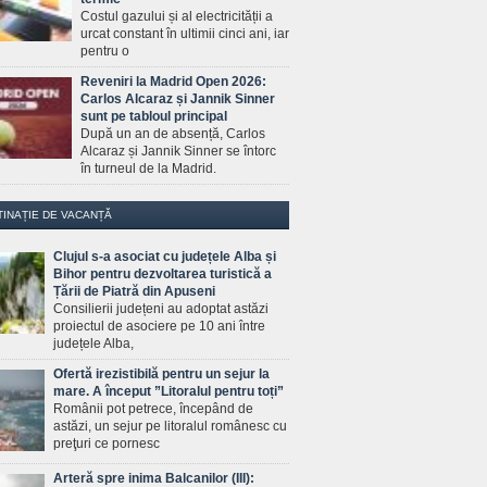
Costul gazului și al electricității a
urcat constant în ultimii cinci ani, iar
pentru o
Reveniri la Madrid Open 2026:
Carlos Alcaraz și Jannik Sinner
sunt pe tabloul principal
După un an de absență, Carlos
Alcaraz și Jannik Sinner se întorc
în turneul de la Madrid.
TINAȚIE DE VACANȚĂ
Clujul s-a asociat cu județele Alba și
Bihor pentru dezvoltarea turistică a
Țării de Piatră din Apuseni
Consilierii județeni au adoptat astăzi
proiectul de asociere pe 10 ani între
județele Alba,
Ofertă irezistibilă pentru un sejur la
mare. A început ”Litoralul pentru toți”
Românii pot petrece, începând de
astăzi, un sejur pe litoralul românesc cu
preţuri ce pornesc
Arteră spre inima Balcanilor (III):