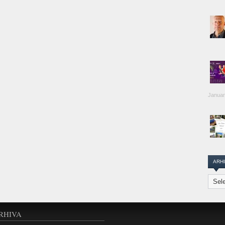
Januar
ARH
Arhiva
Transi
Repor
RHIVA