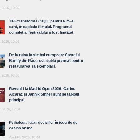
, 2026, 10:06
TIFF transformă Clujul, pentru a 25-a
oară, în capitala filmului. Programul
complet al festivalului a fost finalizat
, 2026, 10:06
De la ruină la simbol european: Castelul
Bánffy din Răscruci, dublu premiat pentru
restaurarea sa exemplară
, 2026, 08:06
Reveniri la Madrid Open 2026: Carlos
Alcaraz și Jannik Sinner sunt pe tabloul
principal
7, 2026, 12:04
Psihologia luării deciziilor în jocurile de
casino online
April 16, 2026, 10:04