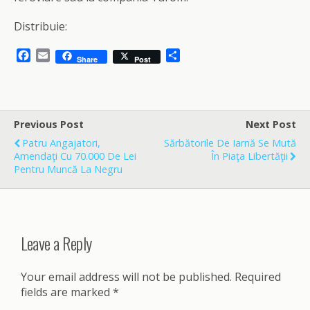
Distribuie:
F
E
S
Share
Post
a
m
h
c
a
a
e
i
r
b
l
e
o
Previous Post
Next Post
o
Patru Angajatori,
Sărbătorile De Iarnă Se Mută
k
Amendaţi Cu 70.000 De Lei
În Piaţa Libertăţii
Pentru Muncă La Negru
Leave a Reply
Your email address will not be published.
Required
fields are marked
*