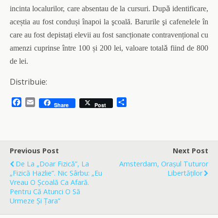
ă
incinta localurilor, care absentau de la cursuri. Dup
identificare,
ace
ș
tia au fost condu
ș
i înapoi la şcoală
. Barurile şi cafenelele
în
care au fost depista
ț
i elevii au fost sanc
ț
ionate contraven
ț
ional c
u
ă
amenzi cuprinse între 100
ș
i 200 lei, valoare total
fiind de 800
de lei.
Distribuie:
F
E
S
Share
Post
a
m
h
c
a
a
e
i
r
b
l
e
o
Previous Post
Next Post
o
De La „doar Fizică”, La
Amsterdam, Orașul Tuturor
k
„fizică Hazlie”. Nic Sârbu: „Eu
Libertăților
Vreau O Școală Ca Afară.
Pentru Că Atunci O Să
Urmeze Și Țara”