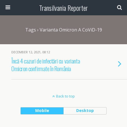
Transilvania Reporter
Tags › Varianta Omicron A CoViD-19
DECEMBER 12, 2021, 08:12
Încă 4 cazuri de infectări cu varianta
Omicron confirmate în România
Back to top
Mobile
Desktop