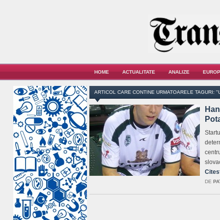
HOME
ACTUALITATE
ANALIZE
EUROP
ARTICOL CARE CONTINE URMATOARELE TAGURI: "
Han
Pot
Startu
deter
centru
slova
Cites
DE
PA