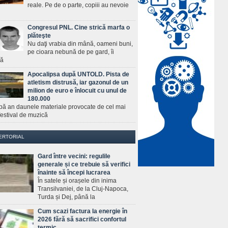
reale. Pe de o parte, copiii au nevoie
Congresul PNL. Cine strică marfa o
plăteşte
Nu daţi vrabia din mână, oameni buni,
pe cioara nebună de pe gard, îi
ră
Apocalipsa după UNTOLD. Pista de
atletism distrusă, iar gazonul de un
milion de euro e înlocuit cu unul de
180.000
pă an daunele materiale provocate de cel mai
estival de muzică
ERTORIAL
Gard între vecini: regulile
generale și ce trebuie să verifici
înainte să începi lucrarea
În satele și orașele din inima
Transilvaniei, de la Cluj-Napoca,
Turda și Dej, până la
Cum scazi factura la energie în
2026 fără să sacrifici confortul
termic