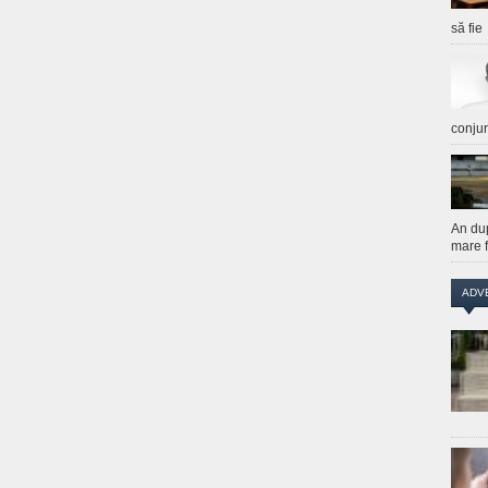
să fie
conju
An du
mare f
ADV