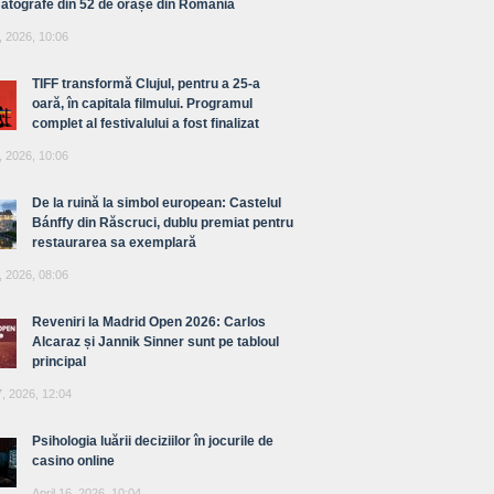
atografe din 52 de orașe din România
, 2026, 10:06
TIFF transformă Clujul, pentru a 25-a
oară, în capitala filmului. Programul
complet al festivalului a fost finalizat
, 2026, 10:06
De la ruină la simbol european: Castelul
Bánffy din Răscruci, dublu premiat pentru
restaurarea sa exemplară
, 2026, 08:06
Reveniri la Madrid Open 2026: Carlos
Alcaraz și Jannik Sinner sunt pe tabloul
principal
7, 2026, 12:04
Psihologia luării deciziilor în jocurile de
casino online
April 16, 2026, 10:04