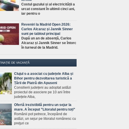
Costul gazului și al electricității a
urcat constant în ultimii cinci ani,
iar pentru o
Reveniri la Madrid Open 2026:
Carlos Alcaraz și Jannik Sinner
sunt pe tabloul principal
După un an de absență, Carlos
Alcaraz și Jannik Sinner se întorc
în turneul de la Madrid.
TINAȚIE DE VACANȚĂ
Clujul s-a asociat cu județele Alba și
Bihor pentru dezvoltarea turistică a
Țării de Piatră din Apuseni
Consilierii județeni au adoptat astăzi
proiectul de asociere pe 10 ani între
județele Alba,
Ofertă irezistibilă pentru un sejur la
mare. A început ”Litoralul pentru toți”
Românii pot petrece, începând de
astăzi, un sejur pe litoralul românesc cu
preţuri ce