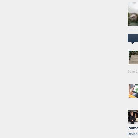
CEL
June 1
Palme
proiec