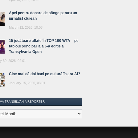
Apel pentru donare de sânge pentru un
jurnalist clujean
March 12, 2026, 10:03
15 jucătoare aflate în TOP 100 WTA – pe
tabloul principal la a 6-a ediție a
Transylvania Open
y 30, 2026, 02:01
Cine mai dă doi bani pe cultură în era AI?
January 15, 2026, 03:01
IVA TRANSILVANIA REPORTER
lvania
ter