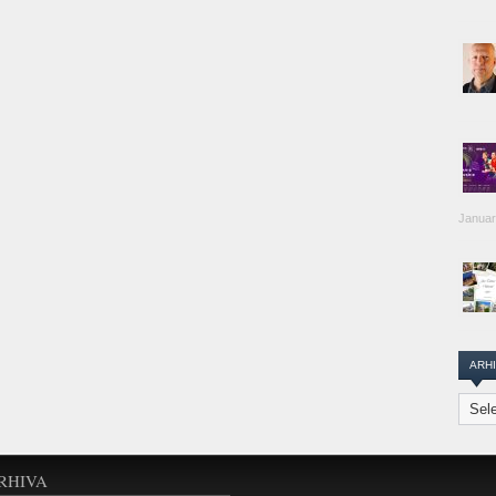
Januar
ARH
Arhiva
Transi
Repor
RHIVA