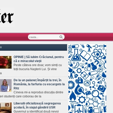
II
OPINIE | Să iubim Crăciunul, pentru
că e miracolul vieţii
Peste câteva ore doar, vom simți cu
toții bucuria Naşterii Lui. Și vine
ea
De la un palaneț împărțit la trei, în
România, la farfuria cu escargots la
Ritz
Cineva mi-a reprodus discuția dintre
ineri studenți care coborau de la
Liberalii oficializează segregarea
şcolară, în siajul gândirii USR
Guvernul a identificat două nevoi