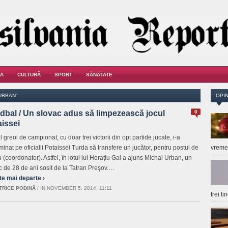
A
CULTURĂ
SPORT
SĂNĂTATE
URBAN"
OPIN
dbal / Un slovac adus să limpezească jocul
0
aissei
l greoi de campionat, cu doar trei victorii din opt partide jucate, i-a
minat pe oficialii Potaissei Turda să transfere un jucător, pentru postul de
vrem
 (coordonator). Astfel, în lotul lui Horaţiu Gal a ajuns Michal Urban, un
c de 28 de ani sosit de la Tatran Preşov.…
te mai departe ›
TRICE PODINĂ
/
IN NOVEMBER 5, 2014, 11:11
trei t