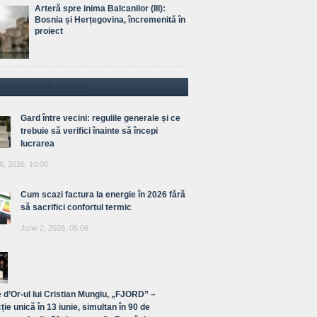
Arteră spre inima Balcanilor (III):
Bosnia și Herțegovina, încremenită în
proiect
E MAI RECENTE ARTICOLE
Gard între vecini: regulile generale și ce
trebuie să verifici înainte să începi
lucrarea
8, 2026, 10:06
Cum scazi factura la energie în 2026 fără
să sacrifici confortul termic
June 2, 2026, 05:06
 d’Or-ul lui Cristian Mungiu, „FJORD” –
ție unică în 13 iunie, simultan în 90 de