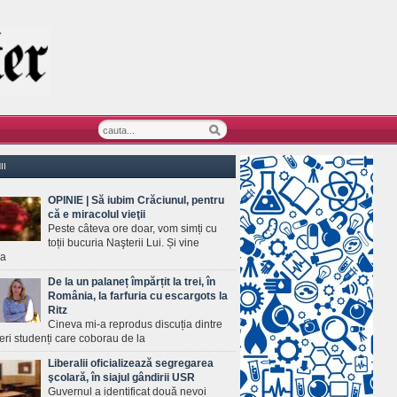
II
OPINIE | Să iubim Crăciunul, pentru
că e miracolul vieţii
Peste câteva ore doar, vom simți cu
toții bucuria Naşterii Lui. Și vine
ea
De la un palaneț împărțit la trei, în
România, la farfuria cu escargots la
Ritz
Cineva mi-a reprodus discuția dintre
ineri studenți care coborau de la
Liberalii oficializează segregarea
şcolară, în siajul gândirii USR
Guvernul a identificat două nevoi