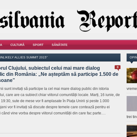
A
CULTURĂ
SPORT
SĂNĂTATE
NLIKELY ALLIES SUMMIT 2015"
OPIN
orul Clujului, subiectul celui mai mare dialog
0
ic din România: „Ne așteptăm să participe 1.500 de
soane”
ii sunt invitați să participe la cel mai mare dialog public din istoria
vrem
ui, care are ca subiect chiar viitorul comunității locale. Marți, 16 iunie, de
a 19:30, sute de mese vor fi amplasate în Piața Unirii și peste 1.000
ujeni vor fi invitați să discute despre temele care contează pentru ei
i când vine vorba despre viitorul comunității din care fac parte.…
trei t