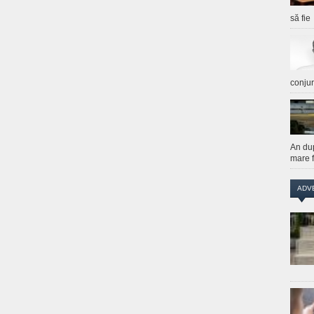
să fie
conju
An du
mare f
ADV