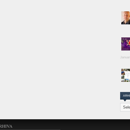
Januar
ARH
Arhiva
Transi
Repor
RHIVA