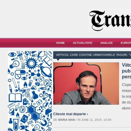
HOME
ACTUALITATE
ANALIZE
EUROP
ARTICOL CARE CONTINE URMATOARELE TAGURI: "U
Viit
publ
per
Clujen
orașul
la or
de cl
atunc
Citeste mai departe ›
DE
MARIA MAN
/
IN JUNE 11, 2015, 10:06