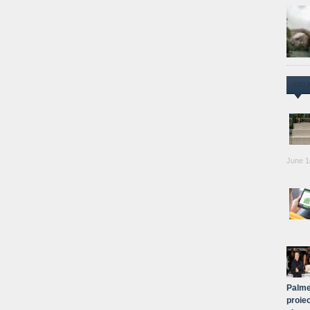
CEL
June 1
Palme
proiec