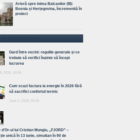
Arteră spre inima Balcanilor (III):
Bosnia și Herțegovina, încremenită în
proiect
E MAI RECENTE ARTICOLE
Gard între vecini: regulile generale și ce
trebuie să verifici înainte să începi
lucrarea
8, 2026, 10:06
Cum scazi factura la energie în 2026 fără
să sacrifici confortul termic
June 2, 2026, 05:06
 d’Or-ul lui Cristian Mungiu, „FJORD” –
ție unică în 13 iunie, simultan în 90 de