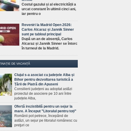
Costul gazului și al electricității a
urcat constant în ultimii cinci ani,
iar pentru o
Reveniri la Madrid Open 2026:
Carlos Alcaraz și Jannik Sinner
sunt pe tabloul principal
După un an de absență, Carlos
Alcaraz și Jannik Sinner se întorc
în turneul de la Madrid.
TINAȚIE DE VACANȚĂ
Clujul s-a asociat cu județele Alba și
Bihor pentru dezvoltarea turistică a
Țării de Piatră din Apuseni
Consilierii județeni au adoptat astăzi
proiectul de asociere pe 10 ani între
județele Alba,
Ofertă irezistibilă pentru un sejur la
mare. A început ”Litoralul pentru toți”
Românii pot petrece, începând de
astăzi, un sejur pe litoralul românesc cu
preţuri ce