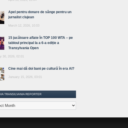
Apel pentru donare de sânge pentru un
jurnalist clujean
March 12, 2026, 10:03
15 jucătoare aflate în TOP 100 WTA – pe
tabloul principal la a 6-a ediție a
Transylvania Open
y 30, 2026, 02:01
Cine mai dă doi bani pe cultură în era AI?
January 15, 2026, 03:01
IVA TRANSILVANIA REPORTER
lvania
ter