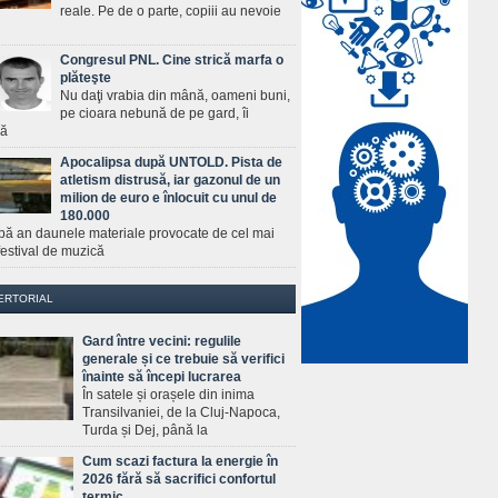
reale. Pe de o parte, copiii au nevoie
Congresul PNL. Cine strică marfa o
plăteşte
Nu daţi vrabia din mână, oameni buni,
pe cioara nebună de pe gard, îi
ră
Apocalipsa după UNTOLD. Pista de
atletism distrusă, iar gazonul de un
milion de euro e înlocuit cu unul de
180.000
pă an daunele materiale provocate de cel mai
estival de muzică
ERTORIAL
Gard între vecini: regulile
generale și ce trebuie să verifici
înainte să începi lucrarea
În satele și orașele din inima
Transilvaniei, de la Cluj-Napoca,
Turda și Dej, până la
Cum scazi factura la energie în
2026 fără să sacrifici confortul
termic