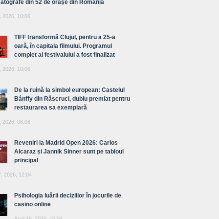
atografe din 52 de orașe din România
, 2026, 10:06
TIFF transformă Clujul, pentru a 25-a
oară, în capitala filmului. Programul
complet al festivalului a fost finalizat
, 2026, 10:06
De la ruină la simbol european: Castelul
Bánffy din Răscruci, dublu premiat pentru
restaurarea sa exemplară
, 2026, 08:06
Reveniri la Madrid Open 2026: Carlos
Alcaraz și Jannik Sinner sunt pe tabloul
principal
7, 2026, 12:04
Psihologia luării deciziilor în jocurile de
casino online
April 16, 2026, 10:04