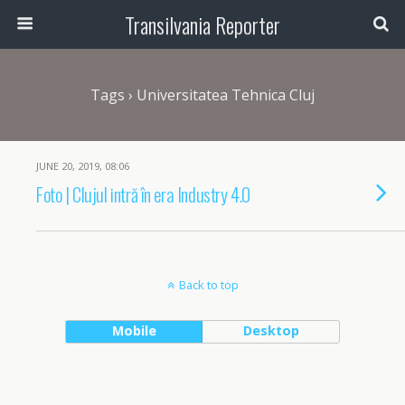
Transilvania Reporter
Tags › Universitatea Tehnica Cluj
JUNE 20, 2019, 08:06
Foto | Clujul intră în era Industry 4.0
Back to top
Mobile
Desktop