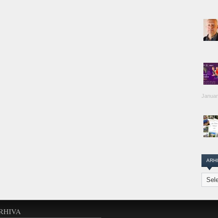
Januar
ARH
Arhiva
Transi
Repor
RHIVA