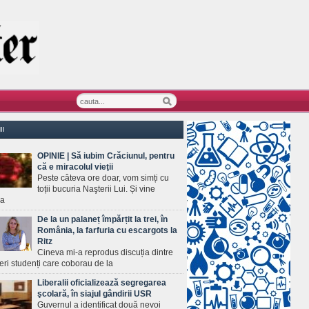
II
OPINIE | Să iubim Crăciunul, pentru
că e miracolul vieţii
Peste câteva ore doar, vom simți cu
toții bucuria Naşterii Lui. Și vine
ea
De la un palaneț împărțit la trei, în
România, la farfuria cu escargots la
Ritz
Cineva mi-a reprodus discuția dintre
ineri studenți care coborau de la
Liberalii oficializează segregarea
şcolară, în siajul gândirii USR
Guvernul a identificat două nevoi