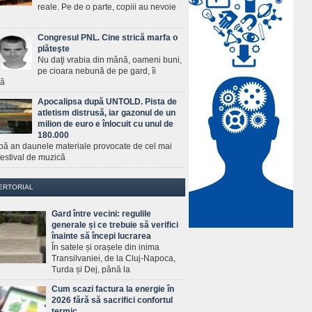
reale. Pe de o parte, copiii au nevoie
Congresul PNL. Cine strică marfa o
plăteşte
Nu daţi vrabia din mână, oameni buni,
pe cioara nebună de pe gard, îi
ră
Apocalipsa după UNTOLD. Pista de
atletism distrusă, iar gazonul de un
milion de euro e înlocuit cu unul de
180.000
pă an daunele materiale provocate de cel mai
estival de muzică
ERTORIAL
Gard între vecini: regulile
generale și ce trebuie să verifici
înainte să începi lucrarea
În satele și orașele din inima
Transilvaniei, de la Cluj-Napoca,
Turda și Dej, până la
Cum scazi factura la energie în
2026 fără să sacrifici confortul
termic