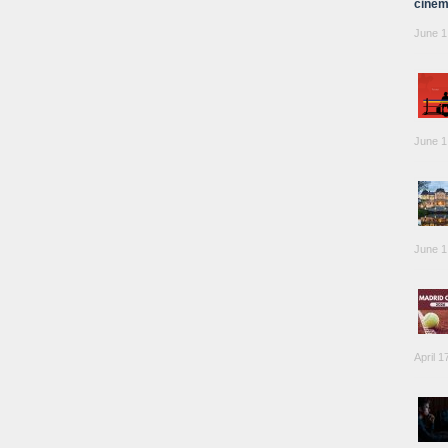
cinem
June 1
June 1
June 1
April 1