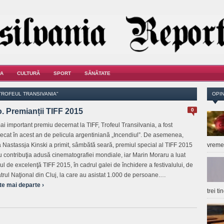
A
CULTURĂ
SPORT
SĂNĂTATE
TROFEUL TRANSIVANIA"
OPIN
. Premianții TIFF 2015
0
ai important premiu decernat la TIFF, Trofeul Transilvania, a fost
ecat în acest an de pelicula argentiniană „Incendiul”. De asemenea,
ţa Nastassja Kinski a primit, sâmbătă seară, premiul special al TIFF 2015
vrem
u contribuţia adusă cinematografiei mondiale, iar Marin Moraru a luat
ul de excelenţă TIFF 2015, în cadrul galei de închidere a festivalului, de
atrul Naţional din Cluj, la care au asistat 1.000 de persoane.…
te mai departe ›
trei t