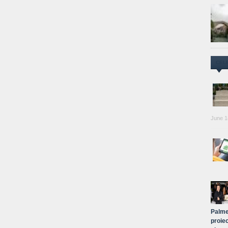
CEL
June 1
Palme
proiec