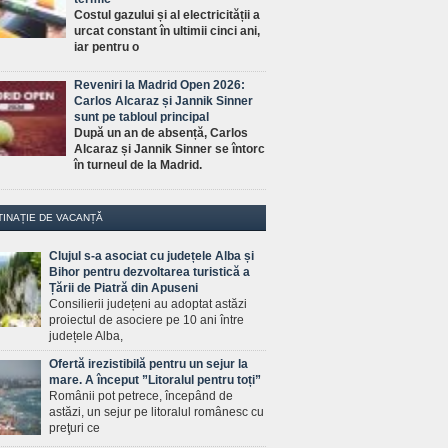
Costul gazului și al electricității a
urcat constant în ultimii cinci ani,
iar pentru o
Reveniri la Madrid Open 2026:
Carlos Alcaraz și Jannik Sinner
sunt pe tabloul principal
După un an de absență, Carlos
Alcaraz și Jannik Sinner se întorc
în turneul de la Madrid.
TINAȚIE DE VACANȚĂ
Clujul s-a asociat cu județele Alba și
Bihor pentru dezvoltarea turistică a
Țării de Piatră din Apuseni
Consilierii județeni au adoptat astăzi
proiectul de asociere pe 10 ani între
județele Alba,
Ofertă irezistibilă pentru un sejur la
mare. A început ”Litoralul pentru toți”
Românii pot petrece, începând de
astăzi, un sejur pe litoralul românesc cu
preţuri ce