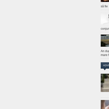
să fie
conju
An du
mare f
ADV