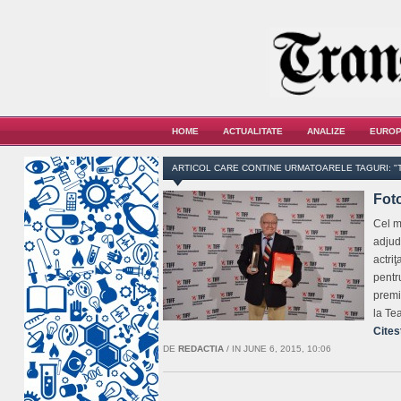
HOME
ACTUALITATE
ANALIZE
EUROP
ARTICOL CARE CONTINE URMATOARELE TAGURI: "
Foto
Cel m
adjud
actri
pentr
premi
la Te
Cites
DE
REDACTIA
/
IN JUNE 6, 2015, 10:06