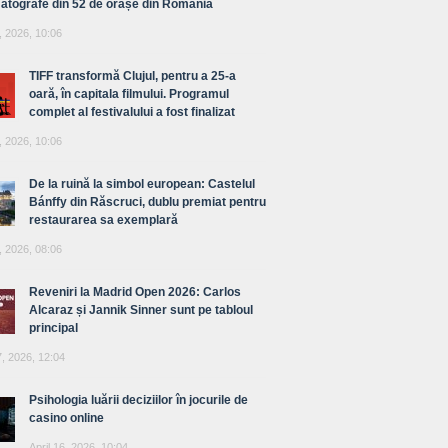
atografe din 52 de orașe din România
, 2026, 10:06
TIFF transformă Clujul, pentru a 25-a
oară, în capitala filmului. Programul
complet al festivalului a fost finalizat
, 2026, 10:06
De la ruină la simbol european: Castelul
Bánffy din Răscruci, dublu premiat pentru
restaurarea sa exemplară
, 2026, 08:06
Reveniri la Madrid Open 2026: Carlos
Alcaraz și Jannik Sinner sunt pe tabloul
principal
7, 2026, 12:04
Psihologia luării deciziilor în jocurile de
casino online
April 16, 2026, 10:04