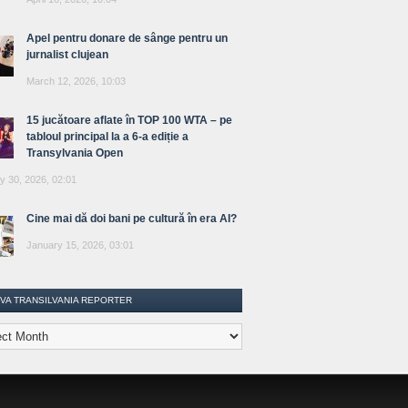
Apel pentru donare de sânge pentru un
jurnalist clujean
March 12, 2026, 10:03
15 jucătoare aflate în TOP 100 WTA – pe
tabloul principal la a 6-a ediție a
Transylvania Open
y 30, 2026, 02:01
Cine mai dă doi bani pe cultură în era AI?
January 15, 2026, 03:01
IVA TRANSILVANIA REPORTER
lvania
ter