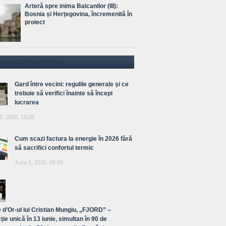
Arteră spre inima Balcanilor (III):
Bosnia și Herțegovina, încremenită în
proiect
E MAI RECENTE ARTICOLE
Gard între vecini: regulile generale și ce
trebuie să verifici înainte să începi
lucrarea
8, 2026, 10:06
Cum scazi factura la energie în 2026 fără
să sacrifici confortul termic
June 2, 2026, 05:06
 d’Or-ul lui Cristian Mungiu, „FJORD” –
ție unică în 13 iunie, simultan în 90 de