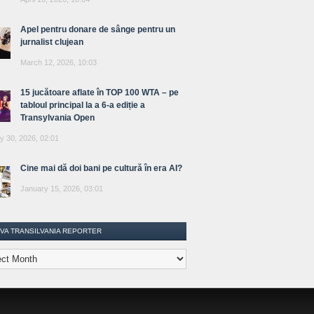
Apel pentru donare de sânge pentru un
jurnalist clujean
March 12, 2026, 10:03
15 jucătoare aflate în TOP 100 WTA – pe
tabloul principal la a 6-a ediție a
Transylvania Open
y 30, 2026, 02:01
Cine mai dă doi bani pe cultură în era AI?
January 15, 2026, 03:01
IVA TRANSILVANIA REPORTER
lvania
ter