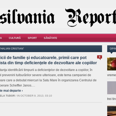
A
CULTURĂ
SPORT
SĂNĂTATE
HALIAN CRISTIAN"
OPIN
cii de familie şi educatoarele, primii care pot
0
sta din timp deficienţele de dezvoltare ale copiilor
anţa identificării timpurii a deficienţelor de dezvoltare a copiilor, în
l prevenirii tulburărilor severe ulterioare, este tema campaniei de
vrem
mare care a debutat miercuri la Satu Mare în organizarea Centrului de
erare Scheffler Janos.…
te mai departe ›
ELA TUDOR
/
IN OCTOBER 9, 2013, 03:10
trei t