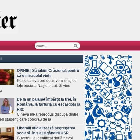
II
OPINIE | Să iubim Crăciunul, pentru
că e miracolul vieţii
Peste câteva ore doar, vom simți cu
toții bucuria Naşterii Lui. Și vine
ea
De la un palaneț împărțit la trei, în
România, la farfuria cu escargots la
Ritz
Cineva mi-a reprodus discuția dintre
ineri studenți care coborau de la
Liberalii oficializează segregarea
şcolară, în siajul gândirii USR
Guvernul a identificat două nevoi