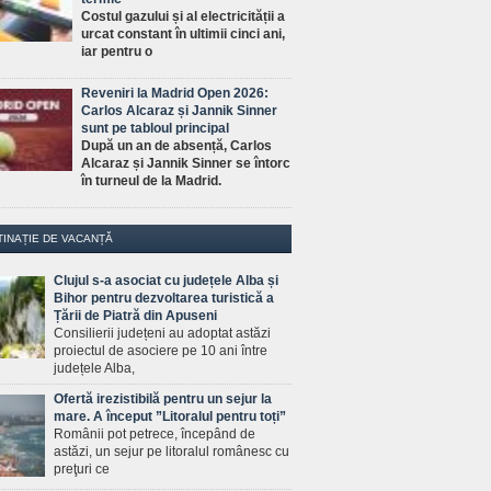
Costul gazului și al electricității a
urcat constant în ultimii cinci ani,
iar pentru o
Reveniri la Madrid Open 2026:
Carlos Alcaraz și Jannik Sinner
sunt pe tabloul principal
După un an de absență, Carlos
Alcaraz și Jannik Sinner se întorc
în turneul de la Madrid.
TINAȚIE DE VACANȚĂ
Clujul s-a asociat cu județele Alba și
Bihor pentru dezvoltarea turistică a
Țării de Piatră din Apuseni
Consilierii județeni au adoptat astăzi
proiectul de asociere pe 10 ani între
județele Alba,
Ofertă irezistibilă pentru un sejur la
mare. A început ”Litoralul pentru toți”
Românii pot petrece, începând de
astăzi, un sejur pe litoralul românesc cu
preţuri ce