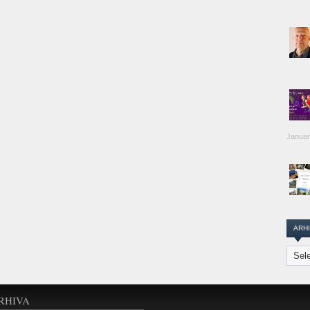
Januar
ARH
Arhiva
Transi
Repor
RHIVA