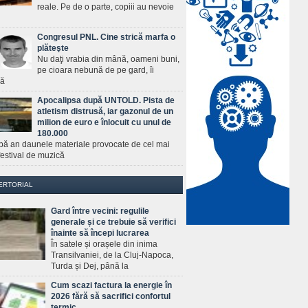
reale. Pe de o parte, copiii au nevoie
Congresul PNL. Cine strică marfa o
plăteşte
Nu daţi vrabia din mână, oameni buni,
pe cioara nebună de pe gard, îi
ră
Apocalipsa după UNTOLD. Pista de
atletism distrusă, iar gazonul de un
milion de euro e înlocuit cu unul de
180.000
pă an daunele materiale provocate de cel mai
estival de muzică
ERTORIAL
Gard între vecini: regulile
generale și ce trebuie să verifici
înainte să începi lucrarea
În satele și orașele din inima
Transilvaniei, de la Cluj-Napoca,
Turda și Dej, până la
Cum scazi factura la energie în
2026 fără să sacrifici confortul
termic