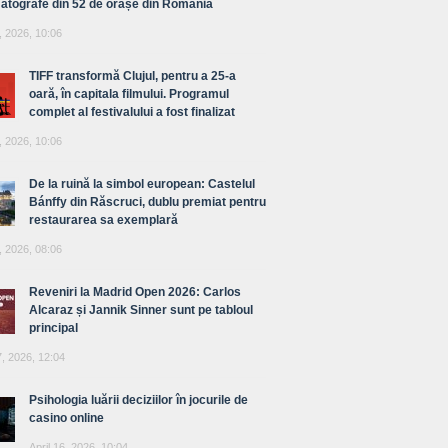
atografe din 52 de orașe din România
, 2026, 10:06
TIFF transformă Clujul, pentru a 25-a
oară, în capitala filmului. Programul
complet al festivalului a fost finalizat
, 2026, 10:06
De la ruină la simbol european: Castelul
Bánffy din Răscruci, dublu premiat pentru
restaurarea sa exemplară
, 2026, 08:06
Reveniri la Madrid Open 2026: Carlos
Alcaraz și Jannik Sinner sunt pe tabloul
principal
7, 2026, 12:04
Psihologia luării deciziilor în jocurile de
casino online
April 16, 2026, 10:04