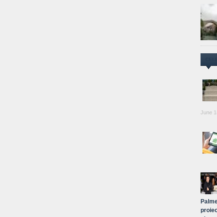
CEL
June 1
Palme
proiec