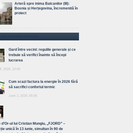
Arteră spre inima Balcanilor (III):
Bosnia și Herțegovina, încremenită în
proiect
E MAI RECENTE ARTICOLE
Gard între vecini: regulile generale și ce
trebuie să verifici înainte să începi
lucrarea
8, 2026, 10:06
Cum scazi factura la energie în 2026 fără
să sacrifici confortul termic
June 2, 2026, 05:06
 d’Or-ul lui Cristian Mungiu, „FJORD” –
ție unică în 13 iunie, simultan în 90 de