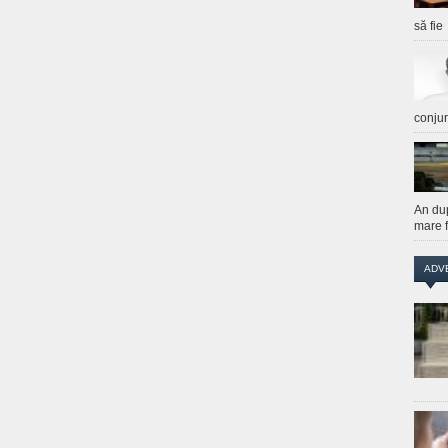
să fie
conju
An du
mare f
ADV