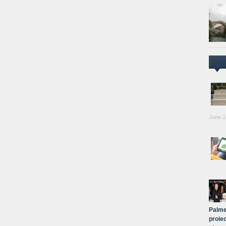
CEL
June 1
Palme
proiec