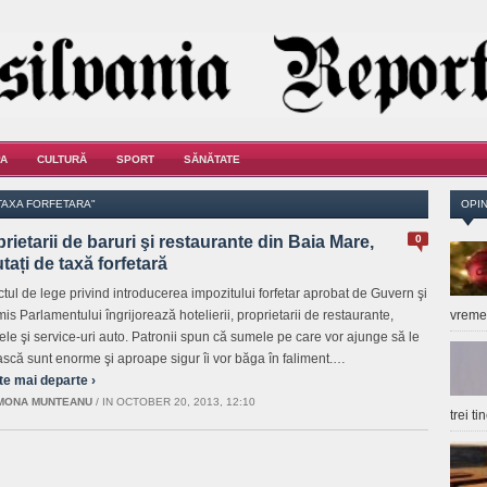
A
CULTURĂ
SPORT
SĂNĂTATE
TAXA FORFETARA"
OPIN
rietarii de baruri şi restaurante din Baia Mare,
0
tați de taxă forfetară
ctul de lege privind introducerea impozitului forfetar aprobat de Guvern şi
mis Parlamentului îngrijorează hotelierii, proprietarii de restaurante,
vrem
ele şi service-uri auto. Patronii spun că sumele pe care vor ajunge să le
ască sunt enorme şi aproape sigur îi vor băga în faliment.…
te mai departe ›
MONA MUNTEANU
/
IN OCTOBER 20, 2013, 12:10
trei t