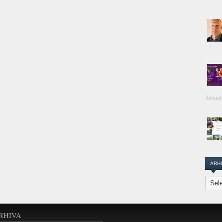
Januar
ARH
Arhiva
Transi
Repor
RHIVA