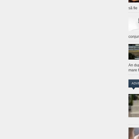
să fie
conju
An du
mare f
ADV