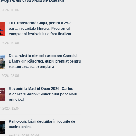
atografe din 52 de orașe din România
, 2026, 10:06
TIFF transformă Clujul, pentru a 25-a
oară, în capitala filmului. Programul
complet al festivalului a fost finalizat
, 2026, 10:06
De la ruină la simbol european: Castelul
Bánffy din Răscruci, dublu premiat pentru
restaurarea sa exemplară
, 2026, 08:06
Reveniri la Madrid Open 2026: Carlos
Alcaraz și Jannik Sinner sunt pe tabloul
principal
7, 2026, 12:04
Psihologia luării deciziilor în jocurile de
casino online
April 16, 2026, 10:04