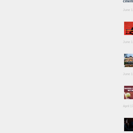
cinem
June 1
June 1
June 1
April 1