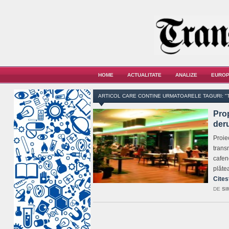
HOME
ACTUALITATE
ANALIZE
EUROP
ARTICOL CARE CONTINE URMATOARELE TAGURI: "
Prop
deru
Proie
trans
cafen
plăte
Cites
DE
SI