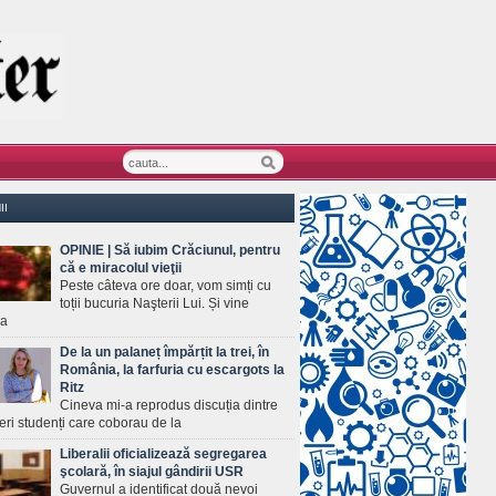
II
OPINIE | Să iubim Crăciunul, pentru
că e miracolul vieţii
Peste câteva ore doar, vom simți cu
toții bucuria Naşterii Lui. Și vine
ea
De la un palaneț împărțit la trei, în
România, la farfuria cu escargots la
Ritz
Cineva mi-a reprodus discuția dintre
ineri studenți care coborau de la
Liberalii oficializează segregarea
şcolară, în siajul gândirii USR
Guvernul a identificat două nevoi