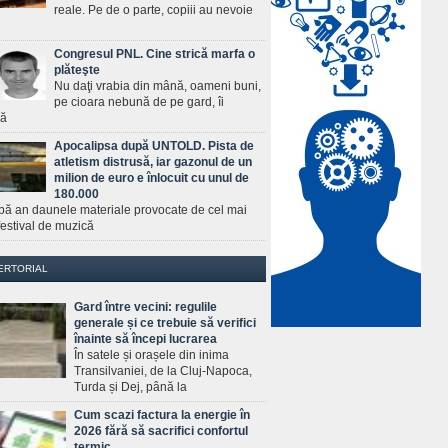
reale. Pe de o parte, copiii au nevoie
Congresul PNL. Cine strică marfa o
plăteşte
Nu daţi vrabia din mână, oameni buni,
pe cioara nebună de pe gard, îi
ră
Apocalipsa după UNTOLD. Pista de
atletism distrusă, iar gazonul de un
milion de euro e înlocuit cu unul de
180.000
pă an daunele materiale provocate de cel mai
estival de muzică
ERTORIAL
Gard între vecini: regulile
generale și ce trebuie să verifici
înainte să începi lucrarea
În satele și orașele din inima
Transilvaniei, de la Cluj-Napoca,
Turda și Dej, până la
Cum scazi factura la energie în
2026 fără să sacrifici confortul
termic