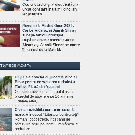
Costul gazului și al electricității a
urcat constant în ultimii cinci ani,
iar pentru o
Reveniri la Madrid Open 2026:
Carlos Alcaraz și Jannik Sinner
sunt pe tabloul principal
După un an de absență, Carlos
Alcaraz și Jannik Sinner se întorc
în turneul de la Madrid.
TINAȚIE DE VACANȚĂ
Clujul s-a asociat cu județele Alba și
Bihor pentru dezvoltarea turistică a
Țării de Piatră din Apuseni
Consilierii județeni au adoptat astăzi
proiectul de asociere pe 10 ani între
județele Alba,
Ofertă irezistibilă pentru un sejur la
mare. A început ”Litoralul pentru toți”
Românii pot petrece, începând de
astăzi, un sejur pe litoralul românesc cu
preţuri ce