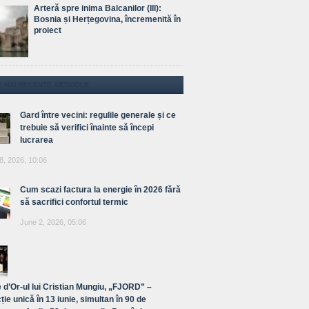
Arteră spre inima Balcanilor (III):
Bosnia și Herțegovina, încremenită în
proiect
E MAI RECENTE ARTICOLE
Gard între vecini: regulile generale și ce
trebuie să verifici înainte să începi
lucrarea
8, 2026, 10:06
Cum scazi factura la energie în 2026 fără
să sacrifici confortul termic
June 2, 2026, 05:06
 d’Or-ul lui Cristian Mungiu, „FJORD” –
ție unică în 13 iunie, simultan în 90 de