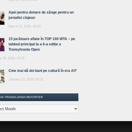
Apel pentru donare de sânge pentru un
jurnalist clujean
March 12, 2026, 10:03
15 jucătoare aflate în TOP 100 WTA – pe
tabloul principal la a 6-a ediție a
Transylvania Open
y 30, 2026, 02:01
Cine mai dă doi bani pe cultură în era AI?
January 15, 2026, 03:01
IVA TRANSILVANIA REPORTER
lvania
ter