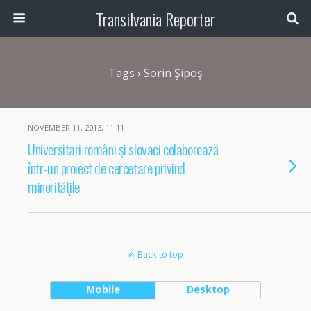
Transilvania Reporter
Tags › Sorin Şipoş
NOVEMBER 11, 2013, 11:11
Universitari români şi slovaci colaborează
într-un proiect de cercetare privind
minorităţile
Back to top
Mobile
Desktop