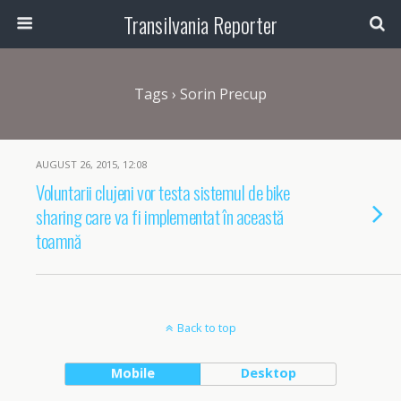
Transilvania Reporter
Tags › Sorin Precup
AUGUST 26, 2015, 12:08
Voluntarii clujeni vor testa sistemul de bike
sharing care va fi implementat în această
toamnă
Back to top
Mobile
Desktop