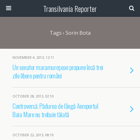
Transilvania Reporter
Tags › Sorin Bota
NOVEMBER 4, 2013, 12:11
Un senator maramureșean propune încă trei
zile libere pentru români
OCTOBER 28, 2013, 02:10
Controversă. Pădurea de lângă Aeroportul
Baia Mare nu trebuie tăiată
OCTOBER 22, 2013, 08:10