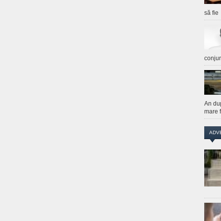
să fie
conju
An du
mare f
ADV