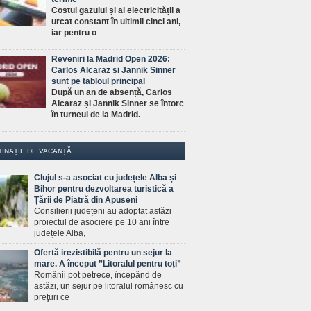
Costul gazului și al electricității a
urcat constant în ultimii cinci ani,
iar pentru o
Reveniri la Madrid Open 2026:
Carlos Alcaraz și Jannik Sinner
sunt pe tabloul principal
După un an de absență, Carlos
Alcaraz și Jannik Sinner se întorc
în turneul de la Madrid.
TINAȚIE DE VACANȚĂ
Clujul s-a asociat cu județele Alba și
Bihor pentru dezvoltarea turistică a
Țării de Piatră din Apuseni
Consilierii județeni au adoptat astăzi
proiectul de asociere pe 10 ani între
județele Alba,
Ofertă irezistibilă pentru un sejur la
mare. A început ”Litoralul pentru toți”
Românii pot petrece, începând de
astăzi, un sejur pe litoralul românesc cu
preţuri ce