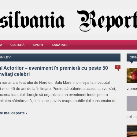
A
CULTURĂ
SPORT
SĂNĂTATE
SMILEY"
OPIN
l Actorilor – eveniment în premieră cu peste 50
0
nvitaţi celebri
a română a Teatrului de Nord din Satu Mare împlineşte la începutul
 viitor 45 de ani de la înfiinţare. Pentru sărbătorirea acestei aniversări,
vrem
cerea teatrului doreşte să organizeze un eveniment inedit pentru
itatea sătmăreană, cu impact pozitiv asupra publicului consumator de
…
te mai departe ›
trei t