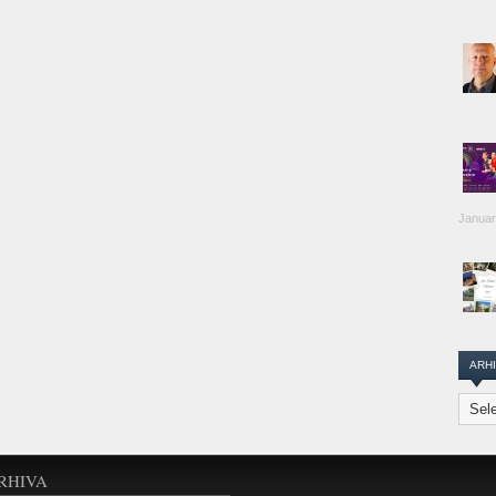
Januar
ARH
Arhiva
Transi
Repor
RHIVA