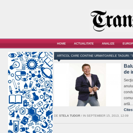
HOME
ACTUALITATE
ANALIZE
EUROP
ARTICOL CARE CONTINE URMATOARELE TAGURI: "
Balu
de i
Secţi
anului
condu
comun
artă.
Cites
DE
STELA TUDOR
/
IN SEPTEMBER 15, 2013, 12:09