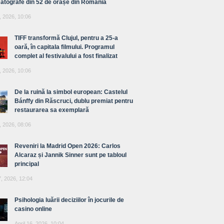
atografe din 52 de orașe din România
, 2026, 10:06
TIFF transformă Clujul, pentru a 25-a
oară, în capitala filmului. Programul
complet al festivalului a fost finalizat
, 2026, 10:06
De la ruină la simbol european: Castelul
Bánffy din Răscruci, dublu premiat pentru
restaurarea sa exemplară
, 2026, 08:06
Reveniri la Madrid Open 2026: Carlos
Alcaraz și Jannik Sinner sunt pe tabloul
principal
7, 2026, 12:04
Psihologia luării deciziilor în jocurile de
casino online
April 16, 2026, 10:04