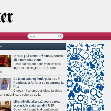
II
OPINIE | Să iubim Crăciunul, pentru
că e miracolul vieţii
Peste câteva ore doar, vom simți cu
toții bucuria Naşterii Lui. Și vine
ea
De la un palaneț împărțit la trei, în
România, la farfuria cu escargots la
Ritz
Cineva mi-a reprodus discuția dintre
ineri studenți care coborau de la
Liberalii oficializează segregarea
şcolară, în siajul gândirii USR
Guvernul a identificat două nevoi