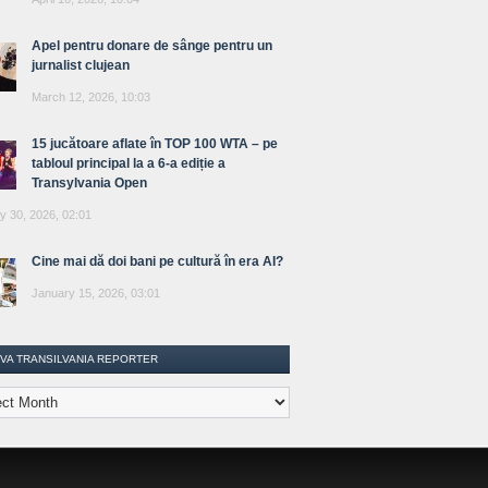
Apel pentru donare de sânge pentru un
jurnalist clujean
March 12, 2026, 10:03
15 jucătoare aflate în TOP 100 WTA – pe
tabloul principal la a 6-a ediție a
Transylvania Open
y 30, 2026, 02:01
Cine mai dă doi bani pe cultură în era AI?
January 15, 2026, 03:01
IVA TRANSILVANIA REPORTER
lvania
ter