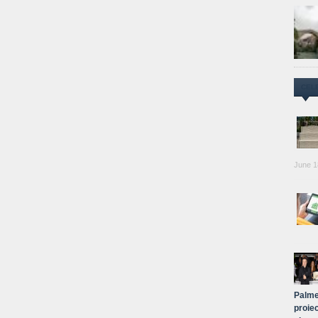
CEL
June 1
Palme
proiec