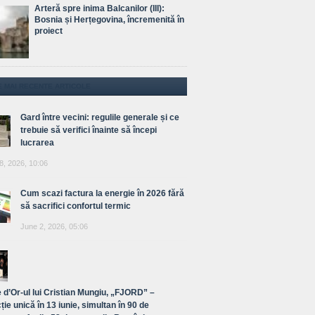
Arteră spre inima Balcanilor (III):
Bosnia și Herțegovina, încremenită în
proiect
E MAI RECENTE ARTICOLE
Gard între vecini: regulile generale și ce
trebuie să verifici înainte să începi
lucrarea
8, 2026, 10:06
Cum scazi factura la energie în 2026 fără
să sacrifici confortul termic
June 2, 2026, 05:06
 d’Or-ul lui Cristian Mungiu, „FJORD” –
ție unică în 13 iunie, simultan în 90 de