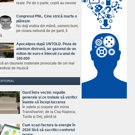
reale. Pe de o parte, copiii au nevoie
Congresul PNL. Cine strică marfa o
plăteşte
Nu daţi vrabia din mână, oameni buni,
pe cioara nebună de pe gard, îi
ră
Apocalipsa după UNTOLD. Pista de
atletism distrusă, iar gazonul de un
milion de euro e înlocuit cu unul de
180.000
pă an daunele materiale provocate de cel mai
estival de muzică
ERTORIAL
Gard între vecini: regulile
generale și ce trebuie să verifici
înainte să începi lucrarea
În satele și orașele din inima
Transilvaniei, de la Cluj-Napoca,
Turda și Dej, până la
Cum scazi factura la energie în
2026 fără să sacrifici confortul
termic