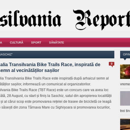
A
CULTURĂ
SPORT
SĂNĂTATE
SASCHIZ"
OPIN
lia Transilvania Bike Trails Race, inspirată de
0
emn al vecinătăților sașilor
ia Transilvania Bike Trails Race este inspirată după arhaicul semn al
ătăților sașilor, informează un comunicat al organizatorilor.
vrem
ilvania Bike Trails Race (TBT Race) este un concurs care va avea loc
ă, 28 August, cu start și finiș la Saschiz, satul din apropierea localității
i și al cărui scop este promovarea rețelei de trasee de bicicletă ce leagă
e săsești din zona Târnava Mare cu Sighișoara si promovarea locurilor,
trei t