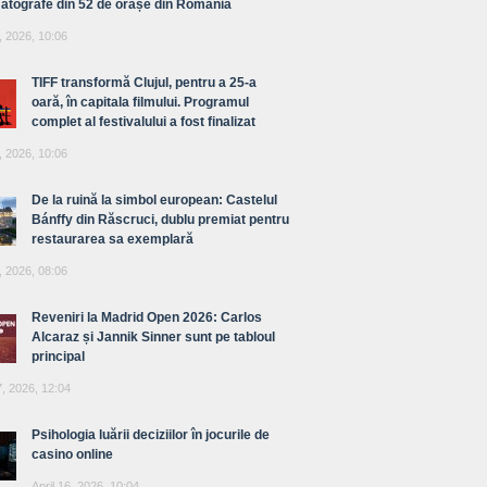
atografe din 52 de orașe din România
, 2026, 10:06
TIFF transformă Clujul, pentru a 25-a
oară, în capitala filmului. Programul
complet al festivalului a fost finalizat
, 2026, 10:06
De la ruină la simbol european: Castelul
Bánffy din Răscruci, dublu premiat pentru
restaurarea sa exemplară
, 2026, 08:06
Reveniri la Madrid Open 2026: Carlos
Alcaraz și Jannik Sinner sunt pe tabloul
principal
7, 2026, 12:04
Psihologia luării deciziilor în jocurile de
casino online
April 16, 2026, 10:04