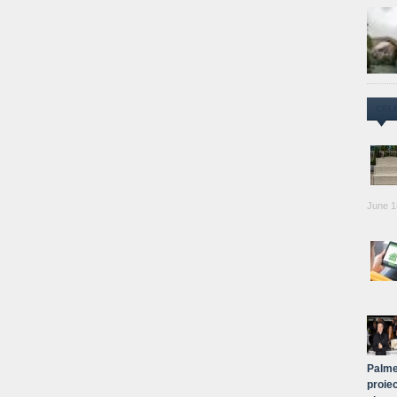
CEL
June 1
Palme
proiec