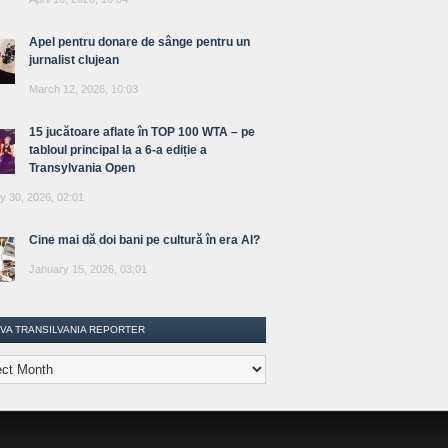
Apel pentru donare de sânge pentru un
jurnalist clujean
March 12, 2026, 10:03
15 jucătoare aflate în TOP 100 WTA – pe
tabloul principal la a 6-a ediție a
Transylvania Open
y 30, 2026, 02:01
Cine mai dă doi bani pe cultură în era AI?
January 15, 2026, 03:01
IVA TRANSILVANIA REPORTER
lvania
ter