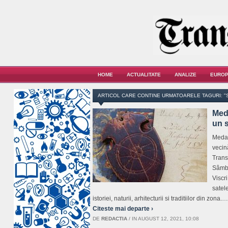
HOME
ACTUALITATE
ANALIZE
EUROP
ARTICOL CARE CONTINE URMATOARELE TAGURI: "
Meda
un s
Medal
vecin
Trans
Sâmbăt
Viscr
satel
istoriei, naturii, arhitecturii si traditiilor din zona.…
Citeste mai departe ›
DE
REDACTIA
/
IN AUGUST 12, 2021, 10:08