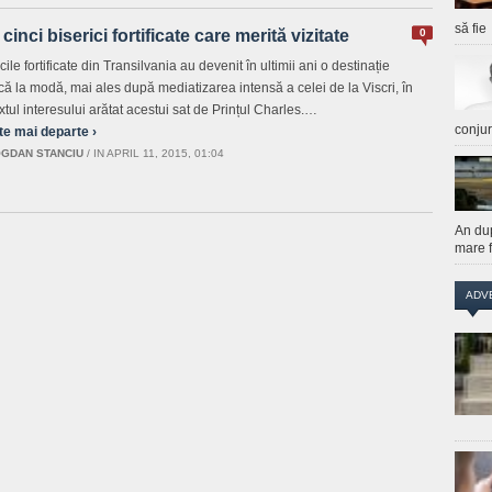
să fie
 cinci biserici fortificate care merită vizitate
0
cile fortificate din Transilvania au devenit în ultimii ani o destinație
tică la modă, mai ales după mediatizarea intensă a celei de la Viscri, în
xtul interesului arătat acestui sat de Prințul Charles.…
conju
te mai departe ›
GDAN STANCIU
/
IN APRIL 11, 2015, 01:04
An du
mare f
ADV