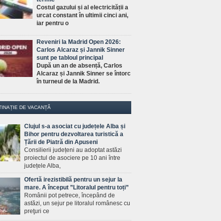
Costul gazului și al electricității a
urcat constant în ultimii cinci ani,
iar pentru o
Reveniri la Madrid Open 2026:
Carlos Alcaraz și Jannik Sinner
sunt pe tabloul principal
După un an de absență, Carlos
Alcaraz și Jannik Sinner se întorc
în turneul de la Madrid.
TINAȚIE DE VACANȚĂ
Clujul s-a asociat cu județele Alba și
Bihor pentru dezvoltarea turistică a
Țării de Piatră din Apuseni
Consilierii județeni au adoptat astăzi
proiectul de asociere pe 10 ani între
județele Alba,
Ofertă irezistibilă pentru un sejur la
mare. A început ”Litoralul pentru toți”
Românii pot petrece, începând de
astăzi, un sejur pe litoralul românesc cu
preţuri ce