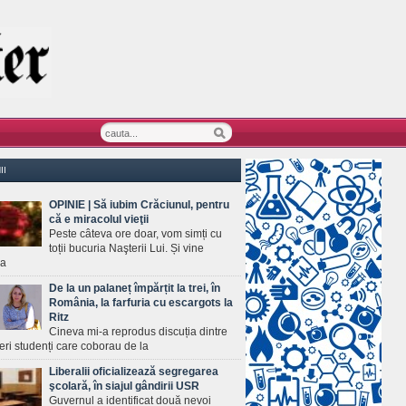
II
OPINIE | Să iubim Crăciunul, pentru
că e miracolul vieţii
Peste câteva ore doar, vom simți cu
toții bucuria Naşterii Lui. Și vine
ea
De la un palaneț împărțit la trei, în
România, la farfuria cu escargots la
Ritz
Cineva mi-a reprodus discuția dintre
ineri studenți care coborau de la
Liberalii oficializează segregarea
şcolară, în siajul gândirii USR
Guvernul a identificat două nevoi