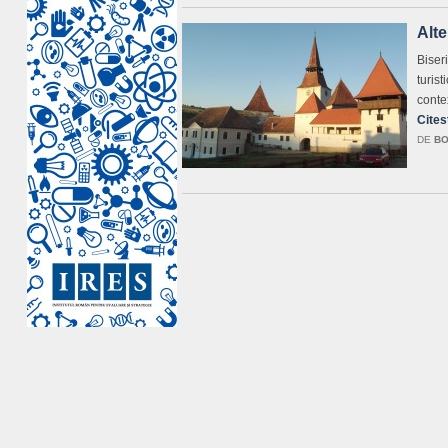
Alte
Biseri
turis
conte
Cites
DE
BO