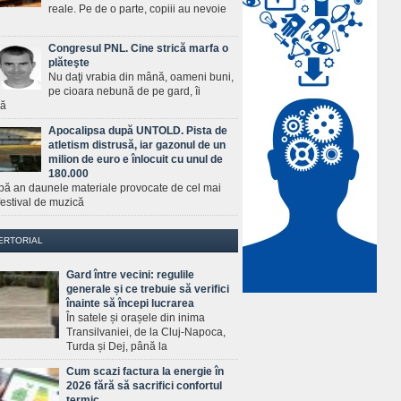
reale. Pe de o parte, copiii au nevoie
Congresul PNL. Cine strică marfa o
plăteşte
Nu daţi vrabia din mână, oameni buni,
pe cioara nebună de pe gard, îi
ră
Apocalipsa după UNTOLD. Pista de
atletism distrusă, iar gazonul de un
milion de euro e înlocuit cu unul de
180.000
pă an daunele materiale provocate de cel mai
estival de muzică
ERTORIAL
Gard între vecini: regulile
generale și ce trebuie să verifici
înainte să începi lucrarea
În satele și orașele din inima
Transilvaniei, de la Cluj-Napoca,
Turda și Dej, până la
Cum scazi factura la energie în
2026 fără să sacrifici confortul
termic