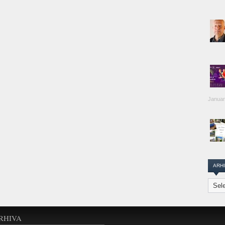
Januar
ARH
Arhiva
Transi
Repor
RHIVA