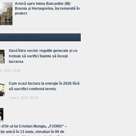
Arteră spre inima Balcanilor (III):
Bosnia și Herțegovina, încremenită în
proiect
E MAI RECENTE ARTICOLE
Gard între vecini: regulile generale și ce
trebuie să verifici înainte să începi
lucrarea
8, 2026, 10:06
Cum scazi factura la energie în 2026 fără
să sacrifici confortul termic
June 2, 2026, 05:06
 d’Or-ul lui Cristian Mungiu, „FJORD” –
ție unică în 13 iunie, simultan în 90 de