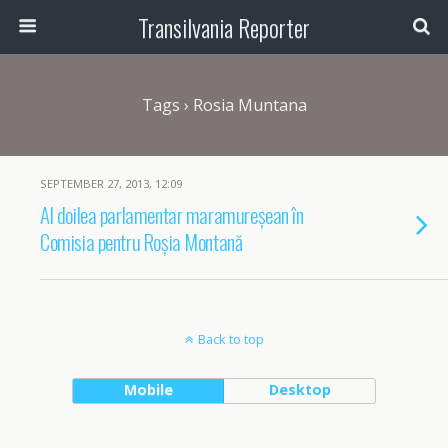
Transilvania Reporter
Tags › Rosia Muntana
SEPTEMBER 27, 2013, 12:09
Al doilea parlamentar maramureșean în
Comisia pentru Roșia Montană
Back to top
Mobile
Desktop