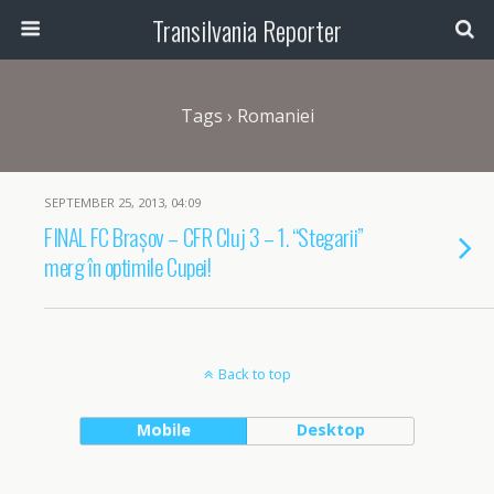
Transilvania Reporter
Tags › Romaniei
SEPTEMBER 25, 2013, 04:09
FINAL FC Brașov – CFR Cluj 3 – 1. “Stegarii”
merg în optimile Cupei!
Back to top
Mobile
Desktop