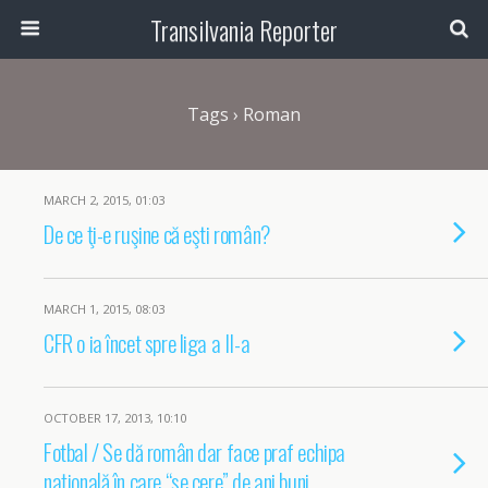
Transilvania Reporter
Tags › Roman
MARCH 2, 2015, 01:03
De ce ţi-e ruşine că eşti român?
MARCH 1, 2015, 08:03
CFR o ia încet spre liga a II-a
OCTOBER 17, 2013, 10:10
Fotbal / Se dă român dar face praf echipa
naţională în care “se cere” de ani buni